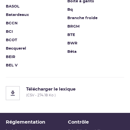
Boîte à gants
BASOL
Bq
Batardeaux
Branche froide
BCCN
BRGM
BCI
BTE
BCOT
BWR
Becquerel
Bêta
BEIR
BEL V
Télécharger le lexique
(CSV - 274.18 Ko )
Réglementation
Contrôle