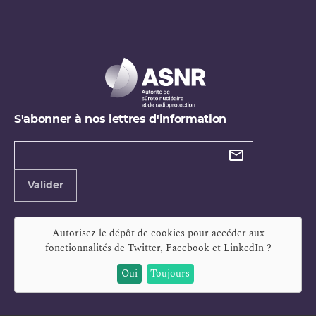
S'abonner à nos lettres d'information
Types de
newsletter
Adresse
Valider
e-
mail
Autorisez le dépôt de cookies pour accéder aux
fonctionnalités de
Twitter, Facebook et LinkedIn
?
Oui
Toujours