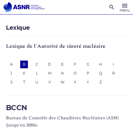
Recherche
Menu
Lexique
Lexique de l'Autorité de sûreté nucléaire
A
B
C
D
E
F
G
H
I
J
K
L
M
N
O
P
Q
R
S
T
U
V
W
X
Y
Z
BCCN
Bureau de Contrôle des Chaudières Nucléaires (ASN)
(jusqu'en 2006).