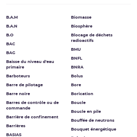
B.A.M
Biomasse
B.A.N
Biosphère
B.O
Blocage de déchets
radioactifs
BAC
BMU
BAG
BNFL
Baisse du niveau d'eau
primaire
BNRA
Barboteurs
Bolus
Barre de pilotage
Bore
Barre noire
Borication
Barres de contrôle ou de
Boucle
commande
Boucle en pile
Barrière de confinement
Bouffée de neutrons
Barrières
Bouquet énergétique
BASIAS