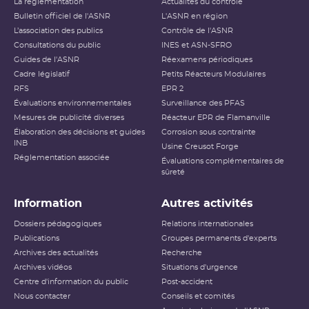
La réglementation
Actualités du contrôle
Bulletin officiel de l'ASNR
L'ASNR en région
L’association des publics
Contrôle de l'ASNR
Consultations du public
INES et ASN-SFRO
Guides de l'ASNR
Réexamens périodiques
Cadre législatif
Petits Réacteurs Modulaires
RFS
EPR 2
Évaluations environnementales
Surveillance des PFAS
Mesures de publicité diverses
Réacteur EPR de Flamanville
Élaboration des décisions et guides
Corrosion sous contrainte
INB
Usine Creusot Forge
Réglementation associée
Évaluations complémentaires de
sûreté
Information
Autres activités
Dossiers pédagogiques
Relations internationales
Publications
Groupes permanents d'experts
Archives des actualités
Recherche
Archives vidéos
Situations d'urgence
Centre d'information du public
Post-accident
Nous contacter
Conseils et comités