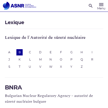
Recherche
Menu
Lexique
Lexique de l'Autorité de sûreté nucléaire
A
B
C
D
E
F
G
H
I
J
K
L
M
N
O
P
Q
R
S
T
U
V
W
X
Y
Z
BNRA
Bulgarian Nuclear Regulatory Agency – autorité de
sûreté nucléaire bulgare