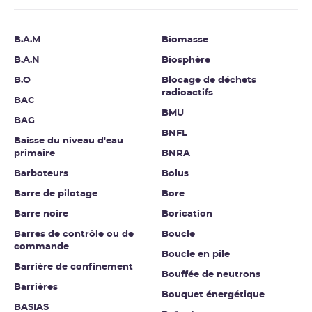
B.A.M
Biomasse
B.A.N
Biosphère
B.O
Blocage de déchets
radioactifs
BAC
BMU
BAG
BNFL
Baisse du niveau d'eau
primaire
BNRA
Barboteurs
Bolus
Barre de pilotage
Bore
Barre noire
Borication
Barres de contrôle ou de
Boucle
commande
Boucle en pile
Barrière de confinement
Bouffée de neutrons
Barrières
Bouquet énergétique
BASIAS