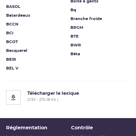
Boîte à gants
BASOL
Bq
Batardeaux
Branche froide
BCCN
BRGM
BCI
BTE
BCOT
BWR
Becquerel
Bêta
BEIR
BEL V
Télécharger le lexique
(CSV - 274.18 Ko )
Réglementation
Contrôle