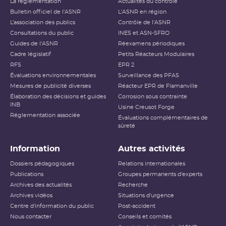
La réglementation
Actualités du contrôle
Bulletin officiel de l'ASNR
L'ASNR en région
L’association des publics
Contrôle de l'ASNR
Consultations du public
INES et ASN-SFRO
Guides de l'ASNR
Réexamens périodiques
Cadre législatif
Petits Réacteurs Modulaires
RFS
EPR 2
Évaluations environnementales
Surveillance des PFAS
Mesures de publicité diverses
Réacteur EPR de Flamanville
Élaboration des décisions et guides
Corrosion sous contrainte
INB
Usine Creusot Forge
Réglementation associée
Évaluations complémentaires de
sûreté
Information
Autres activités
Dossiers pédagogiques
Relations internationales
Publications
Groupes permanents d'experts
Archives des actualités
Recherche
Archives vidéos
Situations d'urgence
Centre d'information du public
Post-accident
Nous contacter
Conseils et comités