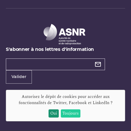
S'abonner à nos lettres d'information
Types de
newsletter
Adresse
Valider
e-
mail
Autorisez le dépôt de cookies pour accéder aux
fonctionnalités de
Twitter, Facebook et LinkedIn
?
Oui
Toujours