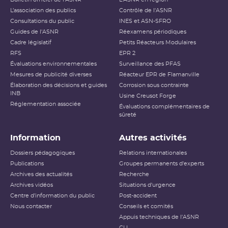
L’association des publics
Contrôle de l'ASNR
Consultations du public
INES et ASN-SFRO
Guides de l'ASNR
Réexamens périodiques
Cadre législatif
Petits Réacteurs Modulaires
RFS
EPR 2
Évaluations environnementales
Surveillance des PFAS
Mesures de publicité diverses
Réacteur EPR de Flamanville
Élaboration des décisions et guides
Corrosion sous contrainte
INB
Usine Creusot Forge
Réglementation associée
Évaluations complémentaires de
sûreté
Information
Autres activités
Dossiers pédagogiques
Relations internationales
Publications
Groupes permanents d'experts
Archives des actualités
Recherche
Archives vidéos
Situations d'urgence
Centre d'information du public
Post-accident
Nous contacter
Conseils et comités
Appuis techniques de l'ASNR
CLI