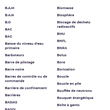
B.A.M
Biomasse
B.A.N
Biosphère
B.O
Blocage de déchets
radioactifs
BAC
BMU
BAG
BNFL
Baisse du niveau d'eau
primaire
BNRA
Barboteurs
Bolus
Barre de pilotage
Bore
Barre noire
Borication
Barres de contrôle ou de
Boucle
commande
Boucle en pile
Barrière de confinement
Bouffée de neutrons
Barrières
Bouquet énergétique
BASIAS
Boîte à gants
BASOL