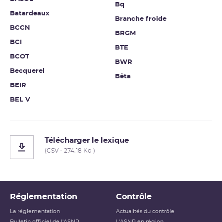
Bq
Batardeaux
Branche froide
BCCN
BRGM
BCI
BTE
BCOT
BWR
Becquerel
Bêta
BEIR
BEL V
Télécharger le lexique
(CSV - 274.18 Ko )
Réglementation
Contrôle
La réglementation
Actualités du contrôle
Bulletin officiel de l'ASNR
L'ASNR en région