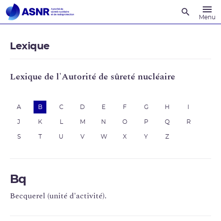
Recherche
Menu
Lexique
Lexique de l'Autorité de sûreté nucléaire
A
B
C
D
E
F
G
H
I
J
K
L
M
N
O
P
Q
R
S
T
U
V
W
X
Y
Z
Bq
Becquerel (unité d'activité).