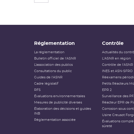
Réglementation
Contrôle
La réglementation
Actualités du contr
Bulletin officiel de l'ASNR
L'ASNR en région
L’association des publics
Contrôle de l'ASNR
Consultations du public
INES et ASN-SFRO
Guides de l'ASNR
Réexamens périod
Cadre législatif
Petits Réacteurs Mo
RFS
EPR 2
Évaluations environnementales
Surveillance des P
Mesures de publicité diverses
Réacteur EPR de Fl
Élaboration des décisions et guides
Corrosion sous cont
INB
Usine Creusot Forg
Réglementation associée
Évaluations compl
sûreté