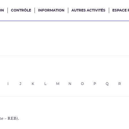
ON
CONTRÔLE
INFORMATION
AUTRES ACTIVITÉS
ESPACE 
e site
e
I
J
K
L
M
N
O
P
Q
R
te - REB).