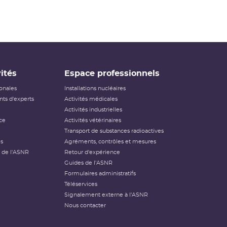
ités
Espace professionnels
ionales
Installations nucléaires
ts d'experts
Activités médicales
Activités industrielles
ce
Activités vétérinaires
Transport de substances radioactives
és
Agréments, contrôles et mesures
 de l'ASNR
Retour d'expérience
Guides de l'ASNR
Formulaires administratifs
Téléservices
Signalement externe à l'ASNR
Nous contacter