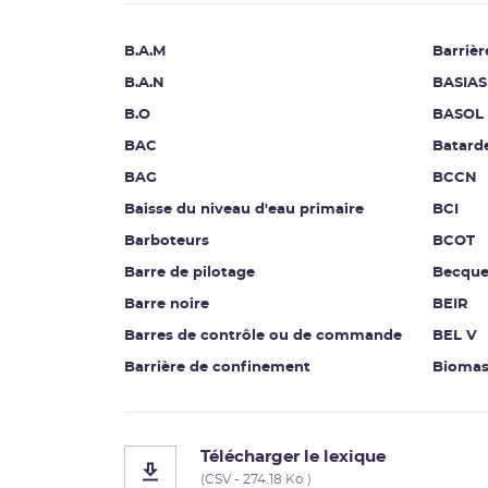
B.A.M
Barrièr
B.A.N
BASIAS
B.O
BASOL
BAC
Batard
BAG
BCCN
Baisse du niveau d'eau primaire
BCI
Barboteurs
BCOT
Barre de pilotage
Becque
Barre noire
BEIR
Barres de contrôle ou de commande
BEL V
Barrière de confinement
Biomas
Télécharger le lexique
(CSV - 274.18 Ko )