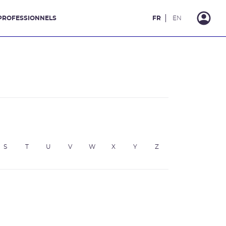
PROFESSIONNELS
FR
EN
S
T
U
V
W
X
Y
Z