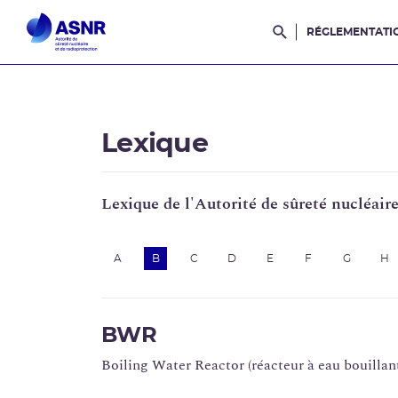
RÉGLEMENTATI
Rechercher dans l
Lexique
Lexique de l'Autorité de sûreté nucléair
A
B
C
D
E
F
G
H
BWR
Boiling Water Reactor (réacteur à eau bouillan