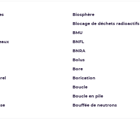
es
Biosphère
Blocage de déchets radioactifs
BMU
eaux
BNFL
BNRA
Bolus
Bore
rel
Borication
Boucle
Boucle en pile
se
Bouffée de neutrons