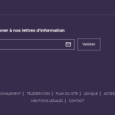
ner à nos lettres d'information
 de
etter
Valider
e
SIGNALEMENT
TÉLÉSERVICES
PLAN DU SITE
LEXIQUE
ACCESS
MENTIONS LÉGALES
CONTACT