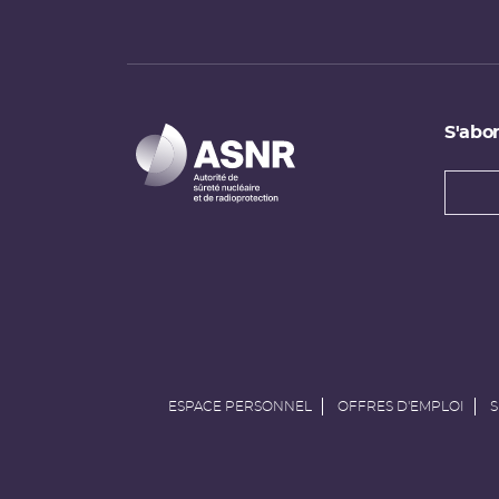
S'abon
Types
newsl
Adress
e-
mail
ESPACE PERSONNEL
OFFRES D'EMPLOI