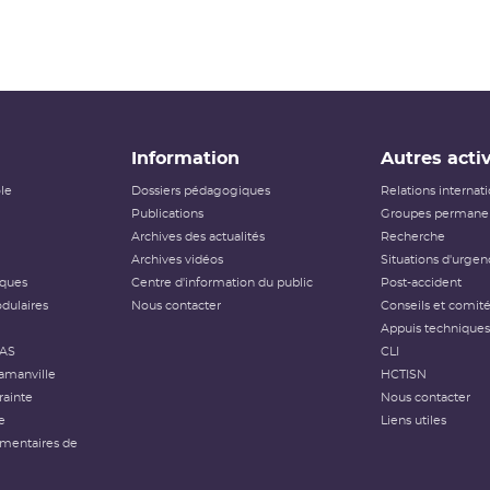
Information
Autres activ
ôle
Dossiers pédagogiques
Relations internat
Publications
Groupes permanen
Archives des actualités
Recherche
Archives vidéos
Situations d'urgen
iques
Centre d'information du public
Post-accident
dulaires
Nous contacter
Conseils et comit
Appuis techniques
FAS
CLI
amanville
HCTISN
rainte
Nous contacter
e
Liens utiles
émentaires de