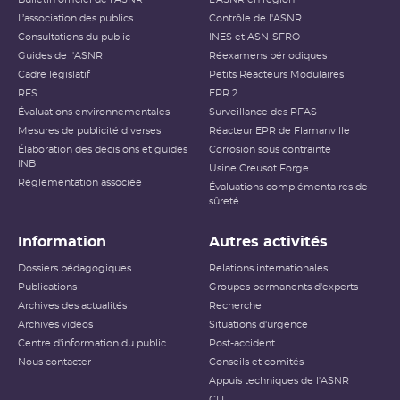
L’association des publics
Contrôle de l'ASNR
Consultations du public
INES et ASN-SFRO
Guides de l'ASNR
Réexamens périodiques
Cadre législatif
Petits Réacteurs Modulaires
RFS
EPR 2
Évaluations environnementales
Surveillance des PFAS
Mesures de publicité diverses
Réacteur EPR de Flamanville
Élaboration des décisions et guides
Corrosion sous contrainte
INB
Usine Creusot Forge
Réglementation associée
Évaluations complémentaires de
sûreté
Information
Autres activités
Dossiers pédagogiques
Relations internationales
Publications
Groupes permanents d'experts
Archives des actualités
Recherche
Archives vidéos
Situations d'urgence
Centre d'information du public
Post-accident
Nous contacter
Conseils et comités
Appuis techniques de l'ASNR
CLI