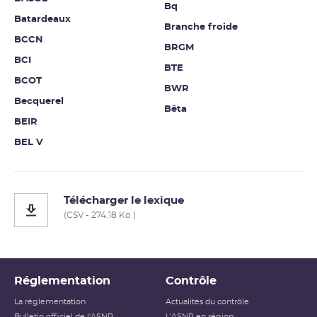
Bq
Batardeaux
Branche froide
BCCN
BRGM
BCI
BTE
BCOT
BWR
Becquerel
Bêta
BEIR
BEL V
Télécharger le lexique
(CSV - 274.18 Ko )
Réglementation
Contrôle
La réglementation
Actualités du contrôle
Bulletin officiel de l'ASNR
L'ASNR en région