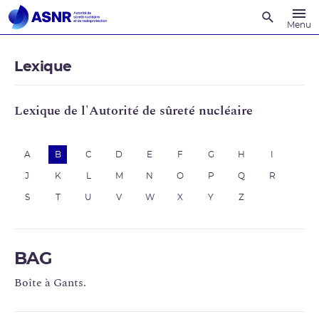
Recherche
Menu
Lexique
Lexique de l'Autorité de sûreté nucléaire
A
B
C
D
E
F
G
H
I
J
K
L
M
N
O
P
Q
R
S
T
U
V
W
X
Y
Z
BAG
Boîte à Gants.