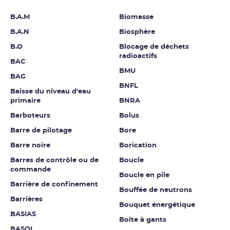
B.A.M
Biomasse
B.A.N
Biosphère
B.O
Blocage de déchets
radioactifs
BAC
BMU
BAG
BNFL
Baisse du niveau d'eau
primaire
BNRA
Barboteurs
Bolus
Barre de pilotage
Bore
Barre noire
Borication
Barres de contrôle ou de
Boucle
commande
Boucle en pile
Barrière de confinement
Bouffée de neutrons
Barrières
Bouquet énergétique
BASIAS
Boîte à gants
BASOL