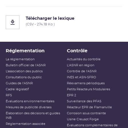
Télécharger le lexique
(CSV - 274.18 Ko )
Réglementation
Contrôle
La réglementation
Actualités du contrôle
Bulletin officiel de l'ASNR
L'ASNR en région
L’association des publics
Contrôle de l'ASNR
Consultations du public
INES et ASN-SFRO
Guides de l'ASNR
Réexamens périodiques
Cadre législatif
Petits Réacteurs Modulaires
RFS
EPR 2
Évaluations environnementales
Surveillance des PFAS
Mesures de publicité diverses
Réacteur EPR de Flamanville
Élaboration des décisions et guides
Corrosion sous contrainte
INB
Usine Creusot Forge
Réglementation associée
Évaluations complémentaires de