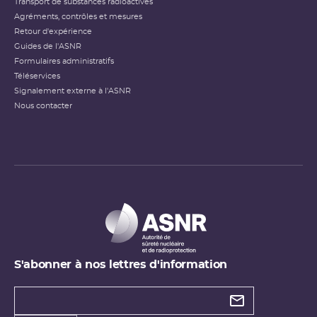
Transport de substances radioactives
Agréments, contrôles et mesures
Retour d'expérience
Guides de l'ASNR
Formulaires administratifs
Téléservices
Signalement externe à l'ASNR
Nous contacter
S'abonner à nos lettres d'information
Types de
newsletter