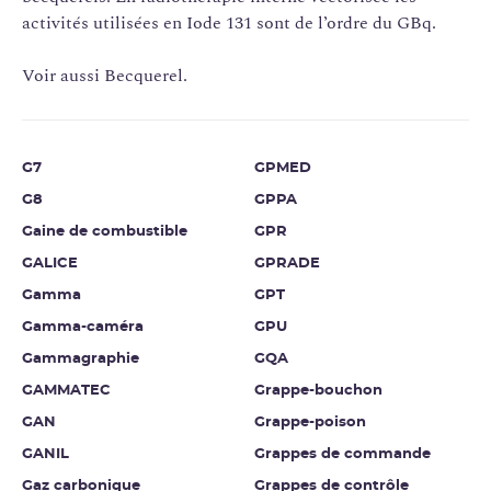
activités utilisées en Iode 131 sont de l’ordre du GBq.
Voir aussi Becquerel.
G7
GPMED
G8
GPPA
Gaine de combustible
GPR
GALICE
GPRADE
Gamma
GPT
Gamma-caméra
GPU
Gammagraphie
GQA
GAMMATEC
Grappe-bouchon
GAN
Grappe-poison
GANIL
Grappes de commande
Gaz carbonique
Grappes de contrôle