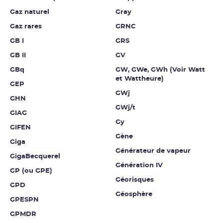
Gaz naturel
Gray
Gaz rares
GRNC
GB I
GRS
GB II
GV
GBq
GW, GWe, GWh (Voir Watt
et Wattheure)
GEP
GWj
GHN
GWj/t
GIAG
Gy
GIFEN
Gène
Giga
Générateur de vapeur
GigaBecquerel
Génération IV
GP (ou GPE)
Géorisques
GPD
Géosphère
GPESPN
GPMDR