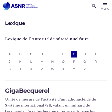
Recherche
Menu
Lexique
Lexique de l'Autorité de sûreté nucléaire
A
B
C
D
E
F
G
H
I
J
K
L
M
N
O
P
Q
R
S
T
U
V
W
X
Y
Z
GigaBecquerel
Unité de mesure de l’activité d’un radionucléide du
Système international (SI), valant un milliard de
becquerels. En radiothérapie interne vectorisée les