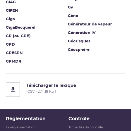
GIAG
Gy
GIFEN
Gène
Giga
Générateur de vapeur
GigaBecquerel
Génération IV
GP (ou GPE)
Géorisques
GPD
Géosphère
GPESPN
GPMDR
Télécharger le lexique
(CSV - 274.18 Ko )
Réglementation
Contrôle
La réglementation
Actualités du contrôle