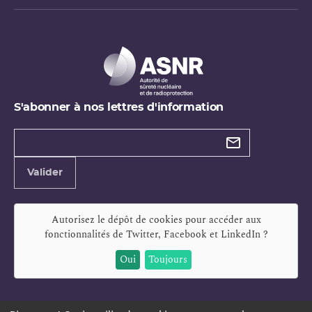
S'abonner à nos lettres d'information
Types de
newsletter
Adresse
Valider
e-
mail
Autorisez le dépôt de cookies pour accéder aux
fonctionnalités de
Twitter, Facebook et LinkedIn
?
Oui
Toujours