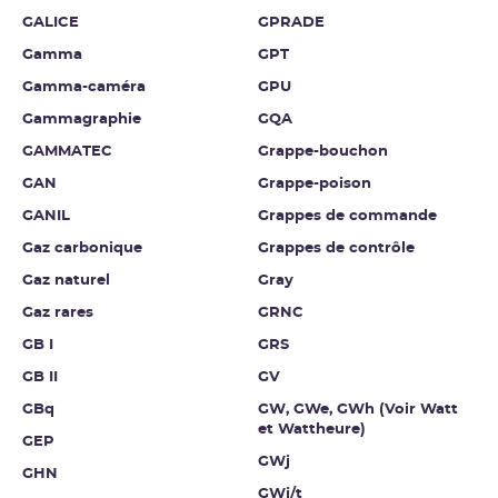
GALICE
GPRADE
Gamma
GPT
Gamma-caméra
GPU
Gammagraphie
GQA
GAMMATEC
Grappe-bouchon
GAN
Grappe-poison
GANIL
Grappes de commande
Gaz carbonique
Grappes de contrôle
Gaz naturel
Gray
Gaz rares
GRNC
GB I
GRS
GB II
GV
GBq
GW, GWe, GWh (Voir Watt
et Wattheure)
GEP
GWj
GHN
GWj/t