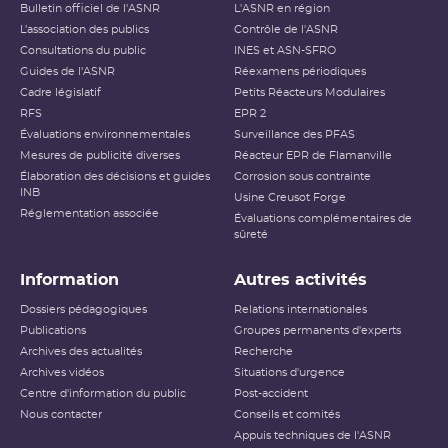
Bulletin officiel de l'ASNR
L'ASNR en région
L’association des publics
Contrôle de l'ASNR
Consultations du public
INES et ASN-SFRO
Guides de l'ASNR
Réexamens périodiques
Cadre législatif
Petits Réacteurs Modulaires
RFS
EPR 2
Évaluations environnementales
Surveillance des PFAS
Mesures de publicité diverses
Réacteur EPR de Flamanville
Élaboration des décisions et guides
Corrosion sous contrainte
INB
Usine Creusot Forge
Réglementation associée
Évaluations complémentaires de
sûreté
Information
Autres activités
Dossiers pédagogiques
Relations internationales
Publications
Groupes permanents d'experts
Archives des actualités
Recherche
Archives vidéos
Situations d'urgence
Centre d'information du public
Post-accident
Nous contacter
Conseils et comités
Appuis techniques de l'ASNR