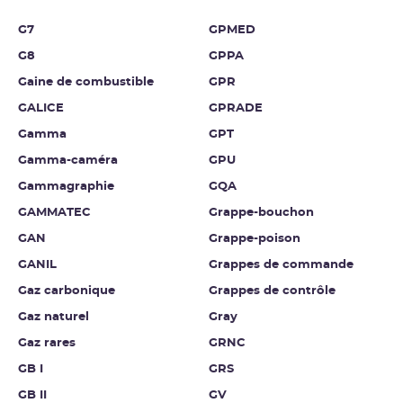
G7
GPMED
G8
GPPA
Gaine de combustible
GPR
GALICE
GPRADE
Gamma
GPT
Gamma-caméra
GPU
Gammagraphie
GQA
GAMMATEC
Grappe-bouchon
GAN
Grappe-poison
GANIL
Grappes de commande
Gaz carbonique
Grappes de contrôle
Gaz naturel
Gray
Gaz rares
GRNC
GB I
GRS
GB II
GV