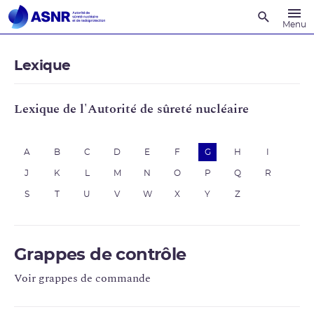
Recherche
Menu
Lexique
Lexique de l'Autorité de sûreté nucléaire
A
B
C
D
E
F
G
H
I
J
K
L
M
N
O
P
Q
R
S
T
U
V
W
X
Y
Z
Grappes de contrôle
Voir grappes de commande