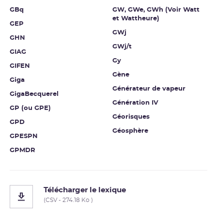
GBq
GW, GWe, GWh (Voir Watt
et Wattheure)
GEP
GWj
GHN
GWj/t
GIAG
Gy
GIFEN
Gène
Giga
Générateur de vapeur
GigaBecquerel
Génération IV
GP (ou GPE)
Géorisques
GPD
Géosphère
GPESPN
GPMDR
Télécharger le lexique
(CSV - 274.18 Ko )