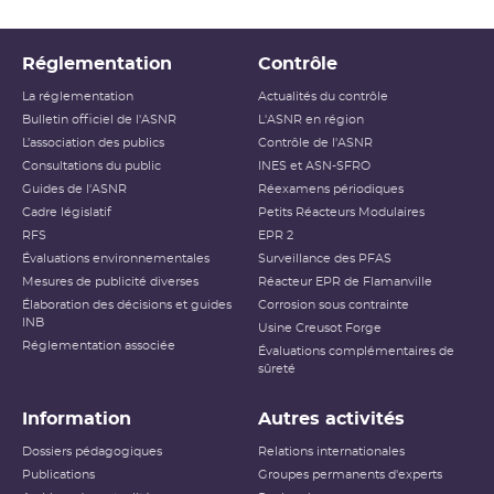
Réglementation
Contrôle
La réglementation
Actualités du contrôle
Bulletin officiel de l'ASNR
L'ASNR en région
L’association des publics
Contrôle de l'ASNR
Consultations du public
INES et ASN-SFRO
Guides de l'ASNR
Réexamens périodiques
Cadre législatif
Petits Réacteurs Modulaires
RFS
EPR 2
Évaluations environnementales
Surveillance des PFAS
Mesures de publicité diverses
Réacteur EPR de Flamanville
Élaboration des décisions et guides
Corrosion sous contrainte
INB
Usine Creusot Forge
Réglementation associée
Évaluations complémentaires de
sûreté
Information
Autres activités
Dossiers pédagogiques
Relations internationales
Publications
Groupes permanents d'experts