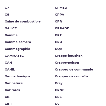
G7
GPMED
G8
GPPA
Gaine de combustible
GPR
GALICE
GPRADE
Gamma
GPT
Gamma-caméra
GPU
Gammagraphie
GQA
GAMMATEC
Grappe-bouchon
GAN
Grappe-poison
GANIL
Grappes de commande
Gaz carbonique
Grappes de contrôle
Gaz naturel
Gray
Gaz rares
GRNC
GB I
GRS
GB II
GV