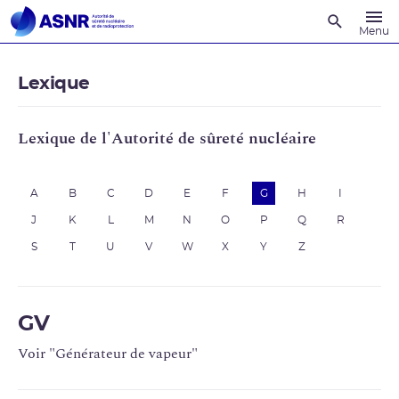
Recherche
Menu
Lexique
Lexique de l'Autorité de sûreté nucléaire
A
B
C
D
E
F
G
H
I
J
K
L
M
N
O
P
Q
R
S
T
U
V
W
X
Y
Z
GV
Voir "Générateur de vapeur"