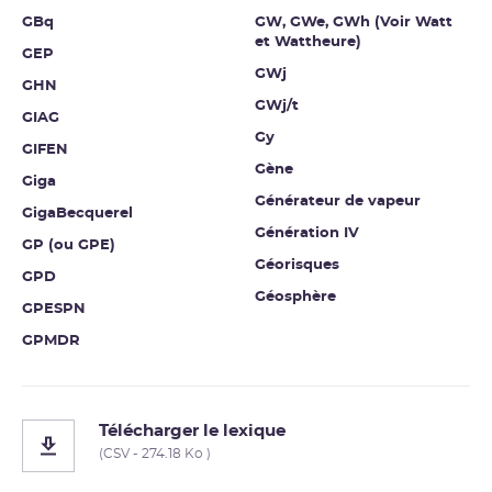
GBq
GW, GWe, GWh (Voir Watt
et Wattheure)
GEP
GWj
GHN
GWj/t
GIAG
Gy
GIFEN
Gène
Giga
Générateur de vapeur
GigaBecquerel
Génération IV
GP (ou GPE)
Géorisques
GPD
Géosphère
GPESPN
GPMDR
Télécharger le lexique
(CSV - 274.18 Ko )