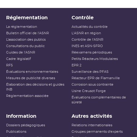
Réglementation
Contrôle
La réglementation
Actualités du contrôle
Bulletin officiel de l'ASNR
L'ASNR en région
L’association des publics
Contrôle de l'ASNR
Consultations du public
INES et ASN-SFRO
Guides de l'ASNR
Réexamens périodiques
Cadre législatif
Petits Réacteurs Modulaires
RFS
EPR 2
Évaluations environnementales
Surveillance des PFAS
Mesures de publicité diverses
Réacteur EPR de Flamanville
Élaboration des décisions et guides
Corrosion sous contrainte
INB
Usine Creusot Forge
Réglementation associée
Évaluations complémentaires de
sûreté
Information
Autres activités
Dossiers pédagogiques
Relations internationales
Publications
Groupes permanents d'experts