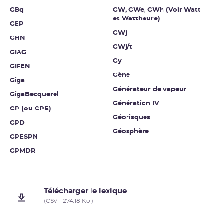
GBq
GW, GWe, GWh (Voir Watt
et Wattheure)
GEP
GWj
GHN
GWj/t
GIAG
Gy
GIFEN
Gène
Giga
Générateur de vapeur
GigaBecquerel
Génération IV
GP (ou GPE)
Géorisques
GPD
Géosphère
GPESPN
GPMDR
Télécharger le lexique
(CSV - 274.18 Ko )