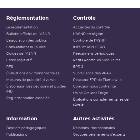
Réglementation
Contrôle
La réglementation
Actualités du contrôle
Bulletin officiel de l'ASNR
L'ASNR en région
L’association des publics
Contrôle de l'ASNR
Consultations du public
INES et ASN-SFRO
Guides de l'ASNR
Réexamens périodiques
Cadre législatif
Petits Réacteurs Modulaires
RFS
EPR 2
Évaluations environnementales
Surveillance des PFAS
Mesures de publicité diverses
Réacteur EPR de Flamanville
Élaboration des décisions et guides
Corrosion sous contrainte
INB
Usine Creusot Forge
Réglementation associée
Évaluations complémentaires de
sûreté
Information
Autres activités
Dossiers pédagogiques
Relations internationales
Publications
Groupes permanents d'experts