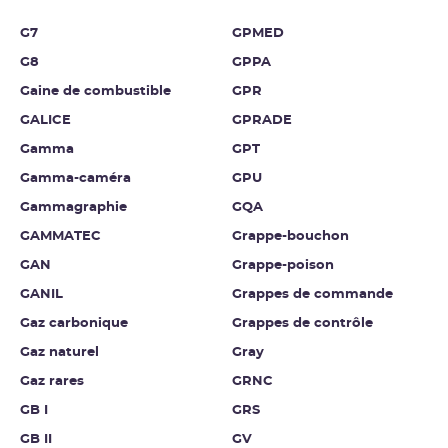
G7
GPMED
G8
GPPA
Gaine de combustible
GPR
GALICE
GPRADE
Gamma
GPT
Gamma-caméra
GPU
Gammagraphie
GQA
GAMMATEC
Grappe-bouchon
GAN
Grappe-poison
GANIL
Grappes de commande
Gaz carbonique
Grappes de contrôle
Gaz naturel
Gray
Gaz rares
GRNC
GB I
GRS
GB II
GV