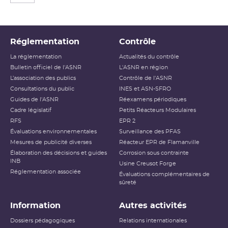
Réglementation
Contrôle
La réglementation
Actualités du contrôle
Bulletin officiel de l'ASNR
L'ASNR en région
L’association des publics
Contrôle de l'ASNR
Consultations du public
INES et ASN-SFRO
Guides de l'ASNR
Réexamens périodiques
Cadre législatif
Petits Réacteurs Modulaires
RFS
EPR 2
Évaluations environnementales
Surveillance des PFAS
Mesures de publicité diverses
Réacteur EPR de Flamanville
Élaboration des décisions et guides
Corrosion sous contrainte
INB
Usine Creusot Forge
Réglementation associée
Évaluations complémentaires de
sûreté
Information
Autres activités
Dossiers pédagogiques
Relations internationales