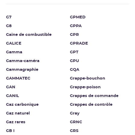
G7
GPMED
G8
GPPA
Gaine de combustible
GPR
GALICE
GPRADE
Gamma
GPT
Gamma-caméra
GPU
Gammagraphie
GQA
GAMMATEC
Grappe-bouchon
GAN
Grappe-poison
GANIL
Grappes de commande
Gaz carbonique
Grappes de contrôle
Gaz naturel
Gray
Gaz rares
GRNC
GB I
GRS