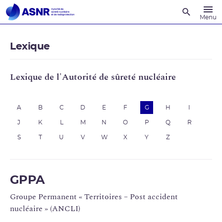
Recherche
Menu
Lexique
Lexique de l'Autorité de sûreté nucléaire
A
B
C
D
E
F
G
H
I
J
K
L
M
N
O
P
Q
R
S
T
U
V
W
X
Y
Z
GPPA
Groupe Permanent « Territoires – Post accident
nucléaire » (ANCLI)