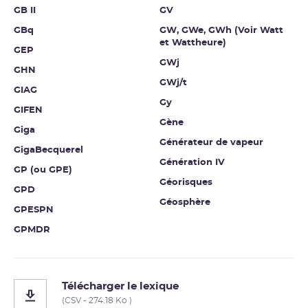
GB II
GV
GBq
GW, GWe, GWh (Voir Watt
et Wattheure)
GEP
GWj
GHN
GWj/t
GIAG
Gy
GIFEN
Gène
Giga
Générateur de vapeur
GigaBecquerel
Génération IV
GP (ou GPE)
Géorisques
GPD
Géosphère
GPESPN
GPMDR
Télécharger le lexique
(CSV - 274.18 Ko )