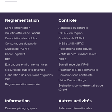
Réglementation
Contrôle
La réglementation
Actualités du contrôle
Bulletin officiel de l'ASNR
L'ASNR en région
L’association des publics
Contrôle de l'ASNR
Consultations du public
INES et ASN-SFRO
Guides de l'ASNR
Réexamens périodiques
Cadre législatif
Petits Réacteurs Modulaires
RFS
EPR 2
Évaluations environnementales
Surveillance des PFAS
Mesures de publicité diverses
Réacteur EPR de Flamanville
Élaboration des décisions et guides
Corrosion sous contrainte
INB
Usine Creusot Forge
Réglementation associée
Évaluations complémentaires de
sûreté
Information
Autres activités
Dossiers pédagogiques
Relations internationales