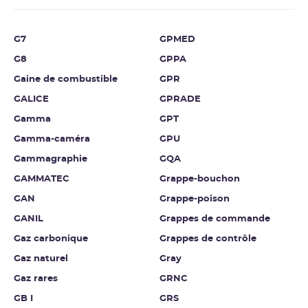
G7
GPMED
G8
GPPA
Gaine de combustible
GPR
GALICE
GPRADE
Gamma
GPT
Gamma-caméra
GPU
Gammagraphie
GQA
GAMMATEC
Grappe-bouchon
GAN
Grappe-poison
GANIL
Grappes de commande
Gaz carbonique
Grappes de contrôle
Gaz naturel
Gray
Gaz rares
GRNC
GB I
GRS