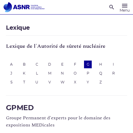
Recherche
Menu
Lexique
Lexique de l'Autorité de sûreté nucléaire
A
B
C
D
E
F
G
H
I
J
K
L
M
N
O
P
Q
R
S
T
U
V
W
X
Y
Z
GPMED
Groupe Permanent d'experts pour le domaine des
expositions MEDicales