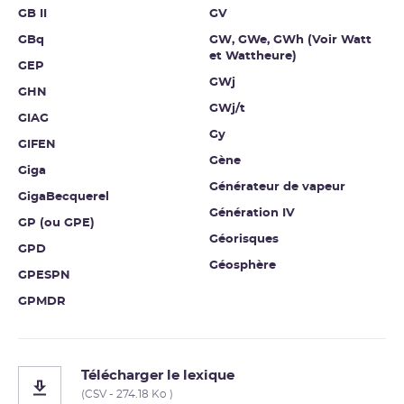
GB II
GV
GBq
GW, GWe, GWh (Voir Watt
et Wattheure)
GEP
GWj
GHN
GWj/t
GIAG
Gy
GIFEN
Gène
Giga
Générateur de vapeur
GigaBecquerel
Génération IV
GP (ou GPE)
Géorisques
GPD
Géosphère
GPESPN
GPMDR
Télécharger le lexique
(CSV - 274.18 Ko )