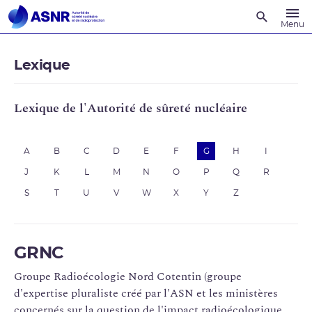
Recherche
Menu
Lexique
Lexique de l'Autorité de sûreté nucléaire
A
B
C
D
E
F
G
H
I
J
K
L
M
N
O
P
Q
R
S
T
U
V
W
X
Y
Z
GRNC
Groupe Radioécologie Nord Cotentin (groupe
d'expertise pluraliste créé par l'ASN et les ministères
concernés sur la question de l'impact radioécologique