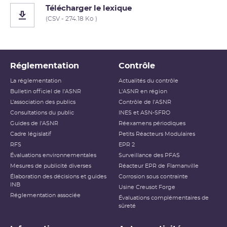
Télécharger le lexique
(CSV - 274.18 Ko )
Réglementation
Contrôle
La réglementation
Actualités du contrôle
Bulletin officiel de l'ASNR
L'ASNR en région
L’association des publics
Contrôle de l'ASNR
Consultations du public
INES et ASN-SFRO
Guides de l'ASNR
Réexamens périodiques
Cadre législatif
Petits Réacteurs Modulaires
RFS
EPR 2
Évaluations environnementales
Surveillance des PFAS
Mesures de publicité diverses
Réacteur EPR de Flamanville
Élaboration des décisions et guides
Corrosion sous contrainte
INB
Usine Creusot Forge
Réglementation associée
Évaluations complémentaires de
sûreté