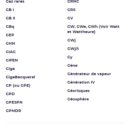
Gaz rares
GRNC
GB I
GRS
GB II
GV
GBq
GW, GWe, GWh (Voir Watt
et Wattheure)
GEP
GWj
GHN
GWj/t
GIAG
Gy
GIFEN
Gène
Giga
Générateur de vapeur
GigaBecquerel
Génération IV
GP (ou GPE)
Géorisques
GPD
Géosphère
GPESPN
GPMDR