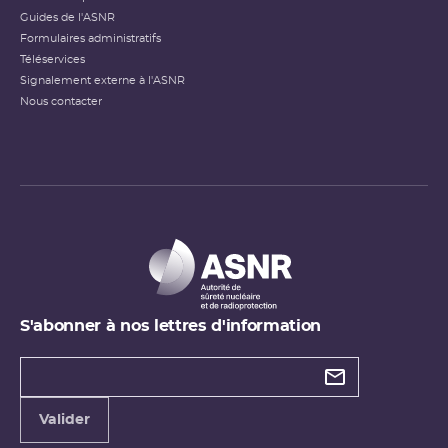
Guides de l'ASNR
Formulaires administratifs
Téléservices
Signalement externe à l'ASNR
Nous contacter
S'abonner à nos lettres d'information
Types de
newsletter
Adresse
Valider
e-