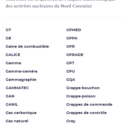
des activités nucléaires du Nord Cotentin)
G7
GPMED
G8
GPPA
Gaine de combustible
GPR
GALICE
GPRADE
Gamma
GPT
Gamma-caméra
GPU
Gammagraphie
GQA
GAMMATEC
Grappe-bouchon
GAN
Grappe-poison
GANIL
Grappes de commande
Gaz carbonique
Grappes de contrôle
Gaz naturel
Gray