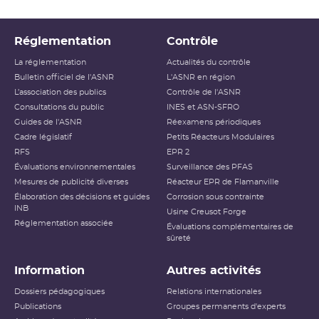
Réglementation
Contrôle
La réglementation
Actualités du contrôle
Bulletin officiel de l'ASNR
L'ASNR en région
L’association des publics
Contrôle de l'ASNR
Consultations du public
INES et ASN-SFRO
Guides de l'ASNR
Réexamens périodiques
Cadre législatif
Petits Réacteurs Modulaires
RFS
EPR 2
Évaluations environnementales
Surveillance des PFAS
Mesures de publicité diverses
Réacteur EPR de Flamanville
Élaboration des décisions et guides
Corrosion sous contrainte
INB
Usine Creusot Forge
Réglementation associée
Évaluations complémentaires de
sûreté
Information
Autres activités
Dossiers pédagogiques
Relations internationales
Publications
Groupes permanents d'experts