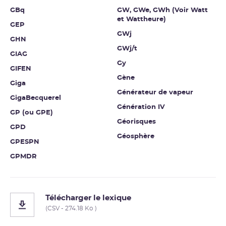
GBq
GW, GWe, GWh (Voir Watt
et Wattheure)
GEP
GWj
GHN
GWj/t
GIAG
Gy
GIFEN
Gène
Giga
Générateur de vapeur
GigaBecquerel
Génération IV
GP (ou GPE)
Géorisques
GPD
Géosphère
GPESPN
GPMDR
Télécharger le lexique
(CSV - 274.18 Ko )