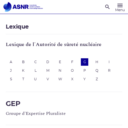
Recherche
Menu
Lexique
Lexique de l'Autorité de sûreté nucléaire
A
B
C
D
E
F
G
H
I
J
K
L
M
N
O
P
Q
R
S
T
U
V
W
X
Y
Z
GEP
Groupe d'Expertise Pluraliste