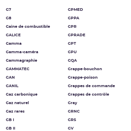
G7
GPMED
G8
GPPA
Gaine de combustible
GPR
GALICE
GPRADE
Gamma
GPT
Gamma-caméra
GPU
Gammagraphie
GQA
GAMMATEC
Grappe-bouchon
GAN
Grappe-poison
GANIL
Grappes de commande
Gaz carbonique
Grappes de contrôle
Gaz naturel
Gray
Gaz rares
GRNC
GB I
GRS
GB II
GV