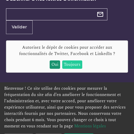
Types de
newsletter
Adresse
Valider
e-
mail
Autorisez le dépôt de cookies pour accéder aux
fonctionnalités de
Twitter, Facebook et LinkedIn
?
Oui
Toujours
Bienvenue ! Ce site utilise des cookies pour mesurer la
fréquentation du site afin d’en améliorer le fonctionnement et
ESPACE PERSONNEL
OFFRES D'EMPLOI
SIGNALEMENT
l’administration et, avec votre accord, pour améliorer votre
TÉLÉSERVICES
PLAN DU SITE
LEXIQUE
expérience utilisateur, ainsi que pour vous proposer des services
ACCESSIBILITÉ
POLITIQUE DE CONFIDENTIALITÉ
interactifs fournis par nos partenaires. Nous conservons votre
choix pendant 6 mois. Vous pouvez changer ce choix à tout
MENTIONS LÉGALES
CONTACT
moment en vous rendant sur la page
Mentions légales