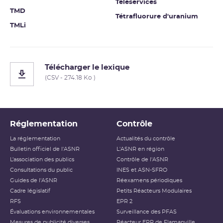
Téléservices
TMD
Tétrafluorure d'uranium
TMLi
Télécharger le lexique
(CSV - 274.18 Ko )
Réglementation
Contrôle
La réglementation
Actualités du contrôle
Bulletin officiel de l'ASNR
L'ASNR en région
L’association des publics
Contrôle de l'ASNR
Consultations du public
INES et ASN-SFRO
Guides de l'ASNR
Réexamens périodiques
Cadre législatif
Petits Réacteurs Modulaires
RFS
EPR 2
Évaluations environnementales
Surveillance des PFAS
Mesures de publicité diverses
Réacteur EPR de Flamanville