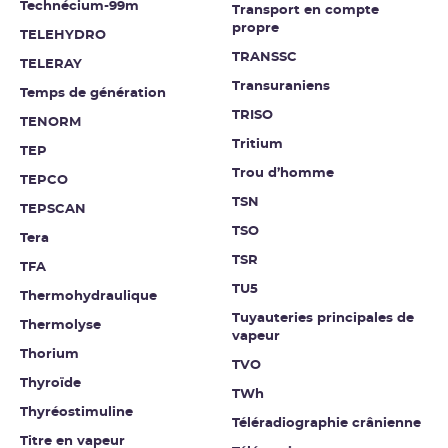
Technécium-99m
Transport en compte
propre
TELEHYDRO
TRANSSC
TELERAY
Transuraniens
Temps de génération
TRISO
TENORM
Tritium
TEP
Trou d’homme
TEPCO
TSN
TEPSCAN
TSO
Tera
TSR
TFA
TU5
Thermohydraulique
Tuyauteries principales de
Thermolyse
vapeur
Thorium
TVO
Thyroïde
TWh
Thyréostimuline
Téléradiographie crânienne
Titre en vapeur