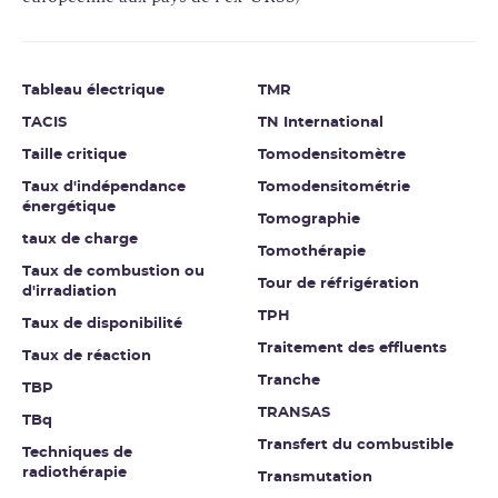
Tableau électrique
TMR
TACIS
TN International
Taille critique
Tomodensitomètre
Taux d'indépendance
Tomodensitométrie
énergétique
Tomographie
taux de charge
Tomothérapie
Taux de combustion ou
Tour de réfrigération
d'irradiation
TPH
Taux de disponibilité
Traitement des effluents
Taux de réaction
Tranche
TBP
TRANSAS
TBq
Transfert du combustible
Techniques de
radiothérapie
Transmutation