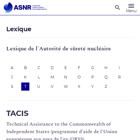
Recherche
Menu
Lexique
Lexique de l'Autorité de sûreté nucléaire
A
B
C
D
E
F
G
H
I
J
K
L
M
N
O
P
Q
R
S
T
U
V
W
X
Y
Z
TACIS
Technical Assistance to the Commonwealth of
Independent States (programme d'aide de l'Union
européenne aux pays de l'ex-URSS)