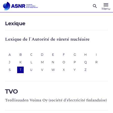
Recherche
Menu
Lexique
Lexique de l'Autorité de sûreté nucléaire
A
B
C
D
E
F
G
H
I
J
K
L
M
N
O
P
Q
R
S
T
U
V
W
X
Y
Z
TVO
Teollisuuden Voima Oy (société d'électricité finlandaise)