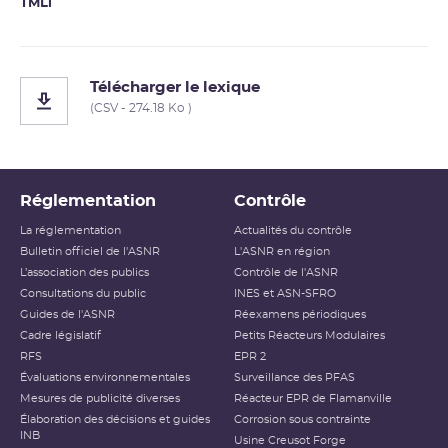
TMLi
Télécharger le lexique
(CSV - 274.18 Ko )
Réglementation
Contrôle
La réglementation
Actualités du contrôle
Bulletin officiel de l'ASNR
L'ASNR en région
L’association des publics
Contrôle de l'ASNR
Consultations du public
INES et ASN-SFRO
Guides de l'ASNR
Réexamens périodiques
Cadre législatif
Petits Réacteurs Modulaires
RFS
EPR 2
Évaluations environnementales
Surveillance des PFAS
Mesures de publicité diverses
Réacteur EPR de Flamanville
Élaboration des décisions et guides
Corrosion sous contrainte
INB
Usine Creusot Forge