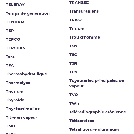
TRANSSC
TELERAY
Transuraniens
Temps de génération
TRISO
TENORM
Tritium
TEP
Trou d’homme
TEPCO
TSN
TEPSCAN
TSO
Tera
TSR
TFA
TU5
Thermohydraulique
Tuyauteries principales de
Thermolyse
vapeur
Thorium
TVO
Thyroïde
TWh
Thyréostimuline
Téléradiographie crânienne
Titre en vapeur
Téléservices
TMD
Tétrafluorure d'uranium