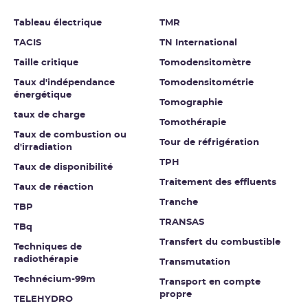
Tableau électrique
TMR
TACIS
TN International
Taille critique
Tomodensitomètre
Taux d'indépendance
Tomodensitométrie
énergétique
Tomographie
taux de charge
Tomothérapie
Taux de combustion ou
Tour de réfrigération
d'irradiation
TPH
Taux de disponibilité
Traitement des effluents
Taux de réaction
Tranche
TBP
TRANSAS
TBq
Transfert du combustible
Techniques de
radiothérapie
Transmutation
Technécium-99m
Transport en compte
propre
TELEHYDRO