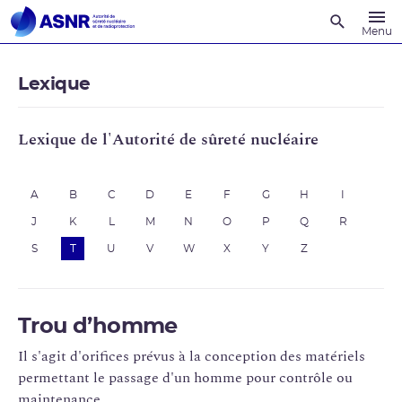
Recherche
Menu
Lexique
Lexique de l'Autorité de sûreté nucléaire
A
B
C
D
E
F
G
H
I
J
K
L
M
N
O
P
Q
R
S
T
U
V
W
X
Y
Z
Trou d’homme
Il s'agit d'orifices prévus à la conception des matériels
permettant le passage d'un homme pour contrôle ou
maintenance