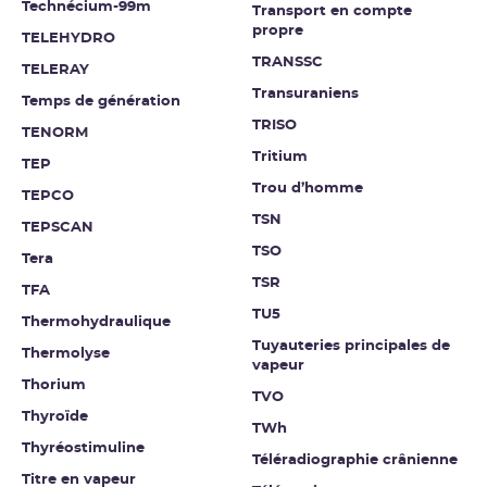
Technécium-99m
Transport en compte
propre
TELEHYDRO
TRANSSC
TELERAY
Transuraniens
Temps de génération
TRISO
TENORM
Tritium
TEP
Trou d’homme
TEPCO
TSN
TEPSCAN
TSO
Tera
TSR
TFA
TU5
Thermohydraulique
Tuyauteries principales de
Thermolyse
vapeur
Thorium
TVO
Thyroïde
TWh
Thyréostimuline
Téléradiographie crânienne
Titre en vapeur