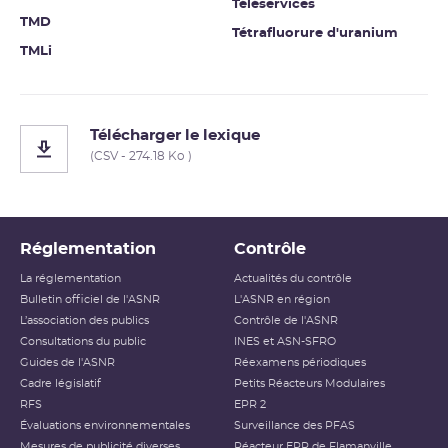
Téléservices
TMD
Tétrafluorure d'uranium
TMLi
Télécharger le lexique
(CSV - 274.18 Ko )
Réglementation
Contrôle
La réglementation
Actualités du contrôle
Bulletin officiel de l'ASNR
L'ASNR en région
L’association des publics
Contrôle de l'ASNR
Consultations du public
INES et ASN-SFRO
Guides de l'ASNR
Réexamens périodiques
Cadre législatif
Petits Réacteurs Modulaires
RFS
EPR 2
Évaluations environnementales
Surveillance des PFAS
Mesures de publicité diverses
Réacteur EPR de Flamanville