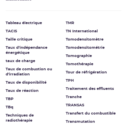
Tableau électrique
TMR
TACIS
TN International
Taille critique
Tomodensitomètre
Taux d'indépendance
Tomodensitométrie
énergétique
Tomographie
taux de charge
Tomothérapie
Taux de combustion ou
Tour de réfrigération
d'irradiation
TPH
Taux de disponibilité
Traitement des effluents
Taux de réaction
Tranche
TBP
TRANSAS
TBq
Transfert du combustible
Techniques de
radiothérapie
Transmutation