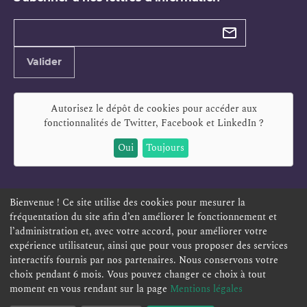
Types de
newsletter
Adresse
Valider
e-
mail
Autorisez le dépôt de cookies pour accéder aux
fonctionnalités de
Twitter, Facebook et LinkedIn
?
Oui
Toujours
Bienvenue ! Ce site utilise des cookies pour mesurer la
fréquentation du site afin d’en améliorer le fonctionnement et
ESPACE PERSONNEL
OFFRES D'EMPLOI
SIGNALEMENT
l’administration et, avec votre accord, pour améliorer votre
TÉLÉSERVICES
PLAN DU SITE
LEXIQUE
expérience utilisateur, ainsi que pour vous proposer des services
ACCESSIBILITÉ
POLITIQUE DE CONFIDENTIALITÉ
interactifs fournis par nos partenaires. Nous conservons votre
choix pendant 6 mois. Vous pouvez changer ce choix à tout
MENTIONS LÉGALES
CONTACT
moment en vous rendant sur la page
Mentions légales