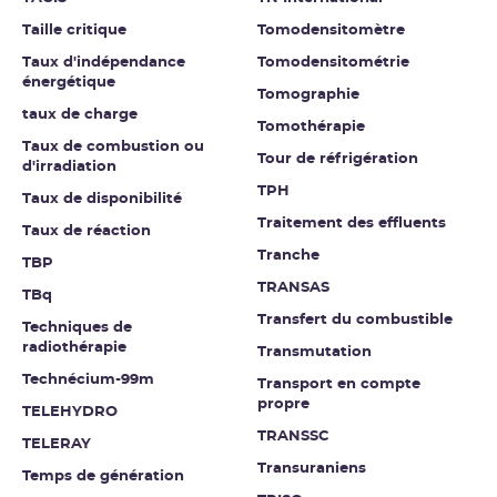
Taille critique
Tomodensitomètre
Taux d'indépendance
Tomodensitométrie
énergétique
Tomographie
taux de charge
Tomothérapie
Taux de combustion ou
Tour de réfrigération
d'irradiation
TPH
Taux de disponibilité
Traitement des effluents
Taux de réaction
Tranche
TBP
TRANSAS
TBq
Transfert du combustible
Techniques de
radiothérapie
Transmutation
Technécium-99m
Transport en compte
propre
TELEHYDRO
TRANSSC
TELERAY
Transuraniens
Temps de génération