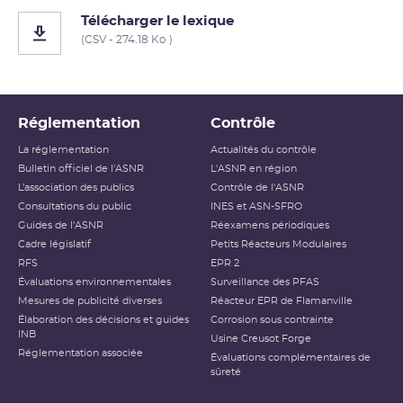
Télécharger le lexique
(CSV - 274.18 Ko )
Réglementation
Contrôle
La réglementation
Actualités du contrôle
Bulletin officiel de l'ASNR
L'ASNR en région
L’association des publics
Contrôle de l'ASNR
Consultations du public
INES et ASN-SFRO
Guides de l'ASNR
Réexamens périodiques
Cadre législatif
Petits Réacteurs Modulaires
RFS
EPR 2
Évaluations environnementales
Surveillance des PFAS
Mesures de publicité diverses
Réacteur EPR de Flamanville
Élaboration des décisions et guides
Corrosion sous contrainte
INB
Usine Creusot Forge
Réglementation associée
Évaluations complémentaires de
sûreté