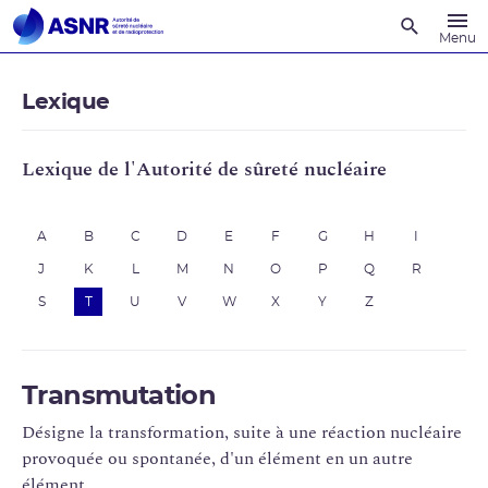
Recherche
Menu
Lexique
Lexique de l'Autorité de sûreté nucléaire
A
B
C
D
E
F
G
H
I
J
K
L
M
N
O
P
Q
R
S
T
U
V
W
X
Y
Z
Transmutation
Désigne la transformation, suite à une réaction nucléaire
provoquée ou spontanée, d'un élément en un autre
élément.