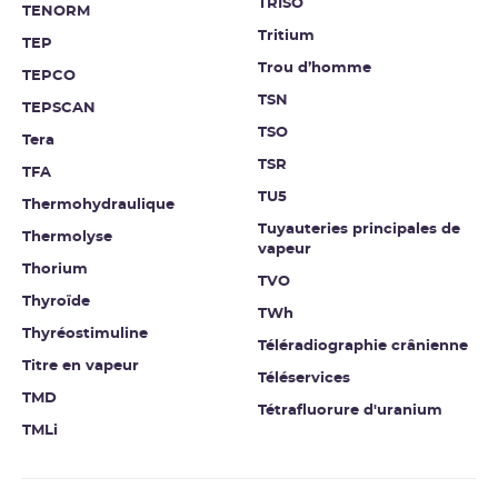
TRISO
TENORM
Tritium
TEP
Trou d’homme
TEPCO
TSN
TEPSCAN
TSO
Tera
TSR
TFA
TU5
Thermohydraulique
Tuyauteries principales de
Thermolyse
vapeur
Thorium
TVO
Thyroïde
TWh
Thyréostimuline
Téléradiographie crânienne
Titre en vapeur
Téléservices
TMD
Tétrafluorure d'uranium
TMLi