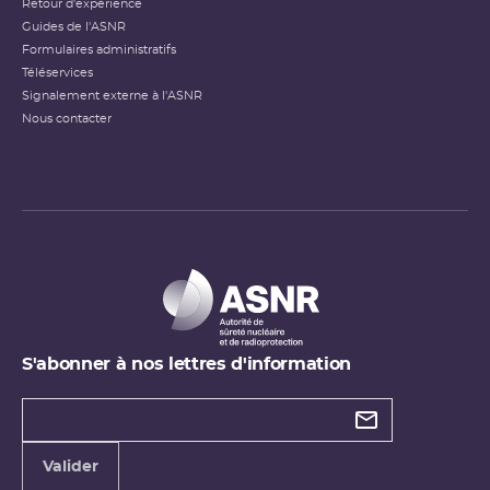
Retour d'expérience
Guides de l'ASNR
Formulaires administratifs
Téléservices
Signalement externe à l'ASNR
Nous contacter
S'abonner à nos lettres d'information
Types de
newsletter
Adresse
Valider
e-