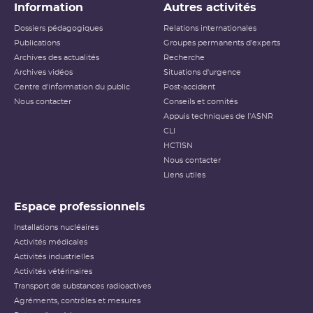
Information
Autres activités
Dossiers pédagogiques
Relations internationales
Publications
Groupes permanents d'experts
Archives des actualités
Recherche
Archives vidéos
Situations d'urgence
Centre d'information du public
Post-accident
Nous contacter
Conseils et comités
Appuis techniques de l'ASNR
CLI
HCTISN
Nous contacter
Liens utiles
Espace professionnels
Installations nucléaires
Activités médicales
Activités industrielles
Activités vétérinaires
Transport de substances radioactives
Agréments, contrôles et mesures