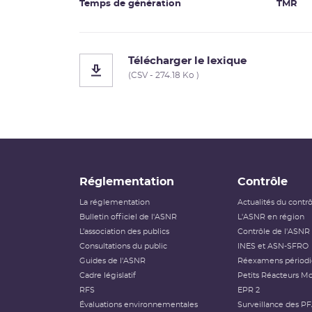
Temps de génération
TMR
Télécharger le lexique
(CSV - 274.18 Ko )
Réglementation
Contrôle
La réglementation
Actualités du contr
Bulletin officiel de l'ASNR
L'ASNR en région
L’association des publics
Contrôle de l'ASNR
Consultations du public
INES et ASN-SFRO
Guides de l'ASNR
Réexamens périod
Cadre législatif
Petits Réacteurs Mo
RFS
EPR 2
Évaluations environnementales
Surveillance des P