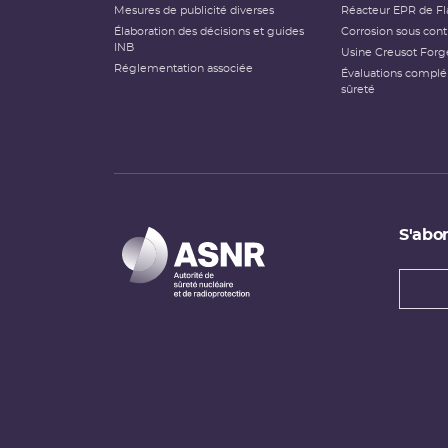
Mesures de publicité diverses
Réacteur EPR de Fl
Élaboration des décisions et guides
Corrosion sous cont
INB
Usine Creusot Forg
Réglementation associée
Évaluations compl
sûreté
S'abon
Types
newsl
Adress
e-
mail