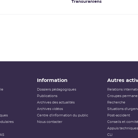
Transuraniens
Information
Autres activ
ôle
Dossiers pédagogiques
Relations internat
Publications
Groupes permanen
Archives des actualités
Recherche
Archives vidéos
Situations d'urgen
iques
Centre d'information du public
Post-accident
dulaires
Nous contacter
Conseils et comit
Appuis techniques
FAS
CLI