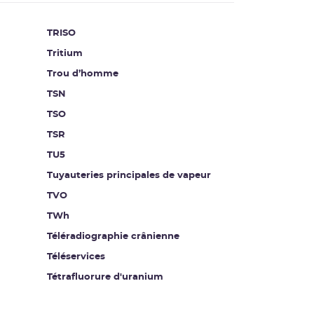
TRISO
Tritium
Trou d’homme
TSN
TSO
TSR
TU5
Tuyauteries principales de vapeur
TVO
TWh
Téléradiographie crânienne
Téléservices
Tétrafluorure d'uranium