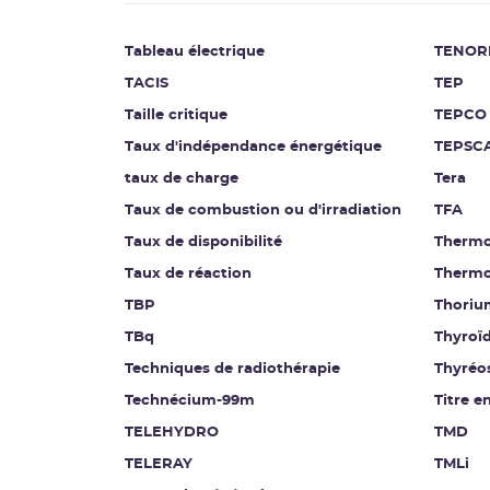
Tableau électrique
TENOR
TACIS
TEP
Taille critique
TEPCO
Taux d'indépendance énergétique
TEPSC
taux de charge
Tera
Taux de combustion ou d'irradiation
TFA
Taux de disponibilité
Thermo
Taux de réaction
Thermo
TBP
Thoriu
TBq
Thyroï
Techniques de radiothérapie
Thyréo
Technécium-99m
Titre e
TELEHYDRO
TMD
TELERAY
TMLi