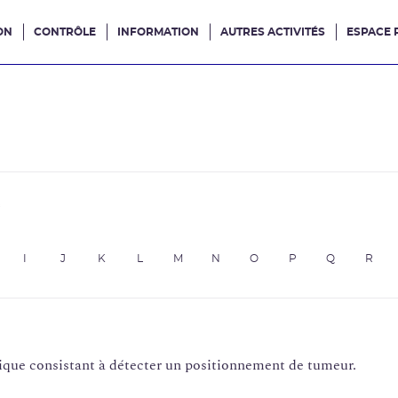
ON
CONTRÔLE
INFORMATION
AUTRES ACTIVITÉS
ESPACE 
e site
e
I
J
K
L
M
N
O
P
Q
R
ique consistant à détecter un positionnement de tumeur.