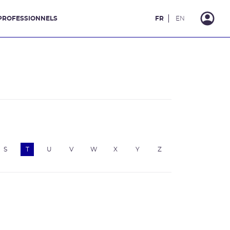
PROFESSIONNELS
FR
EN
S
T
U
V
W
X
Y
Z