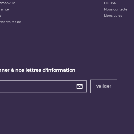
amanville
HCTISN
rainte
Nous contacter
e
Liens utiles
émentaires de
ner à nos lettres d'information
 de
etter
Valider
e