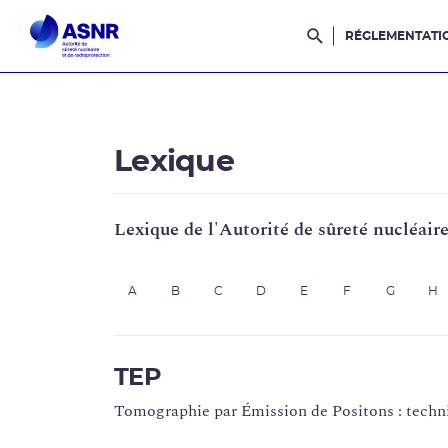
RÉGLEMENTATI
Rechercher dans l
Lexique
Lexique de l'Autorité de sûreté nucléair
A
B
C
D
E
F
G
H
TEP
Tomographie par Émission de Positons : techn