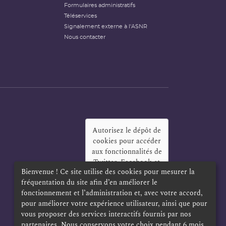
Formulaires administratifs
Téléservices
Signalement externe à l'ASNR
Nous contacter
Autorisez le dépôt de
cookies pour accéder
aux fonctionnalités de
Twitter, Facebook et
Bienvenue ! Ce site utilise des cookies pour mesurer la
LinkedIn
?
fréquentation du site afin d’en améliorer le
Oui
Toujours
fonctionnement et l’administration et, avec votre accord,
pour améliorer votre expérience utilisateur, ainsi que pour
vous proposer des services interactifs fournis par nos
partenaires. Nous conservons votre choix pendant 6 mois.