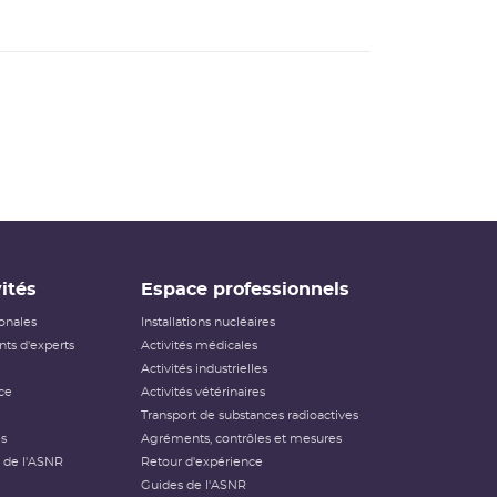
ités
Espace professionnels
ionales
Installations nucléaires
ts d'experts
Activités médicales
Activités industrielles
ce
Activités vétérinaires
Transport de substances radioactives
és
Agréments, contrôles et mesures
 de l'ASNR
Retour d'expérience
Guides de l'ASNR