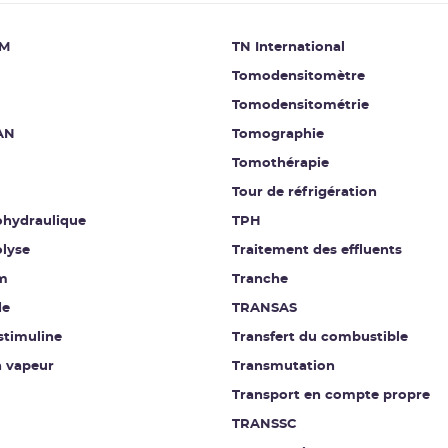
M
TN International
Tomodensitomètre
Tomodensitométrie
AN
Tomographie
Tomothérapie
Tour de réfrigération
hydraulique
TPH
lyse
Traitement des effluents
m
Tranche
de
TRANSAS
stimuline
Transfert du combustible
n vapeur
Transmutation
Transport en compte propre
TRANSSC