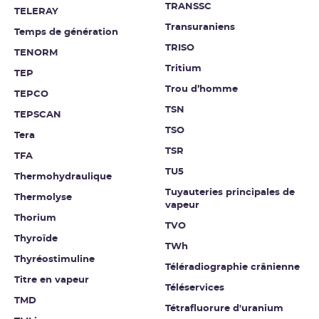
TRANSSC
TELERAY
Transuraniens
Temps de génération
TRISO
TENORM
Tritium
TEP
Trou d’homme
TEPCO
TSN
TEPSCAN
TSO
Tera
TSR
TFA
TU5
Thermohydraulique
Tuyauteries principales de
Thermolyse
vapeur
Thorium
TVO
Thyroïde
TWh
Thyréostimuline
Téléradiographie crânienne
Titre en vapeur
Téléservices
TMD
Tétrafluorure d'uranium