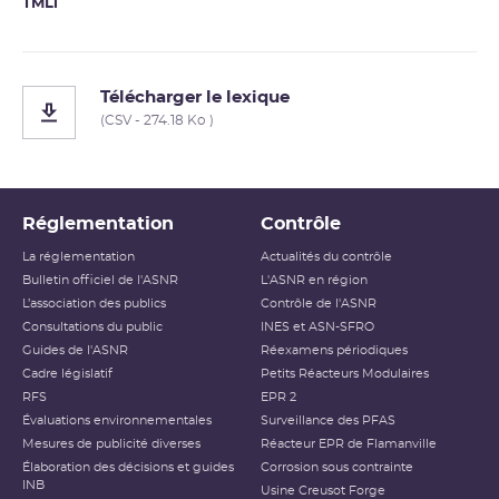
TMLi
Télécharger le lexique
(CSV - 274.18 Ko )
Réglementation
Contrôle
La réglementation
Actualités du contrôle
Bulletin officiel de l'ASNR
L'ASNR en région
L’association des publics
Contrôle de l'ASNR
Consultations du public
INES et ASN-SFRO
Guides de l'ASNR
Réexamens périodiques
Cadre législatif
Petits Réacteurs Modulaires
RFS
EPR 2
Évaluations environnementales
Surveillance des PFAS
Mesures de publicité diverses
Réacteur EPR de Flamanville
Élaboration des décisions et guides
Corrosion sous contrainte
INB
Usine Creusot Forge