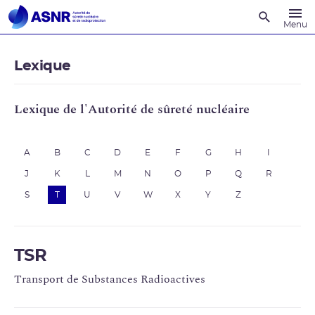
Recherche
Menu
Lexique
Lexique de l'Autorité de sûreté nucléaire
A
B
C
D
E
F
G
H
I
J
K
L
M
N
O
P
Q
R
S
T
U
V
W
X
Y
Z
TSR
Transport de Substances Radioactives