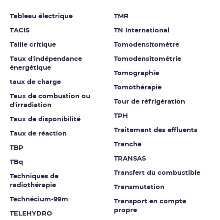
Tableau électrique
TMR
TACIS
TN International
Taille critique
Tomodensitomètre
Taux d'indépendance
Tomodensitométrie
énergétique
Tomographie
taux de charge
Tomothérapie
Taux de combustion ou
Tour de réfrigération
d'irradiation
TPH
Taux de disponibilité
Traitement des effluents
Taux de réaction
Tranche
TBP
TRANSAS
TBq
Transfert du combustible
Techniques de
radiothérapie
Transmutation
Technécium-99m
Transport en compte
propre
TELEHYDRO