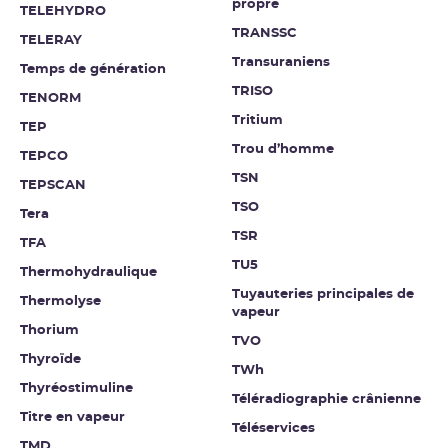
propre
TELEHYDRO
TRANSSC
TELERAY
Transuraniens
Temps de génération
TRISO
TENORM
Tritium
TEP
Trou d’homme
TEPCO
TSN
TEPSCAN
TSO
Tera
TSR
TFA
TU5
Thermohydraulique
Tuyauteries principales de
Thermolyse
vapeur
Thorium
TVO
Thyroïde
TWh
Thyréostimuline
Téléradiographie crânienne
Titre en vapeur
Téléservices
TMD