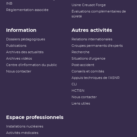
INB
Usine Creusot Forge
Réglementation associée
Évaluations complémentaires de
sûreté
Information
Autres activités
Dossiers pédagogiques
Relations internationales
Publications
Groupes permanents d'experts
Archives des actualités
Recherche
Archives vidéos
Situations d'urgence
Centre d'information du public
Post-accident
Nous contacter
Conseils et comités
Appuis techniques de l'ASNR
CLI
HCTISN
Nous contacter
Liens utiles
Espace professionnels
Installations nucléaires
Activités médicales