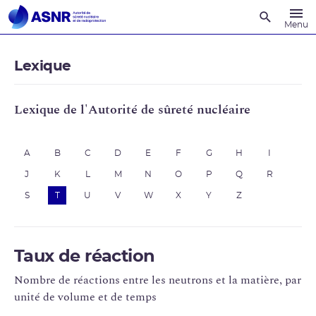
Recherche
Menu
Lexique
Lexique de l'Autorité de sûreté nucléaire
A
B
C
D
E
F
G
H
I
J
K
L
M
N
O
P
Q
R
S
T
U
V
W
X
Y
Z
Taux de réaction
Nombre de réactions entre les neutrons et la matière, par
unité de volume et de temps