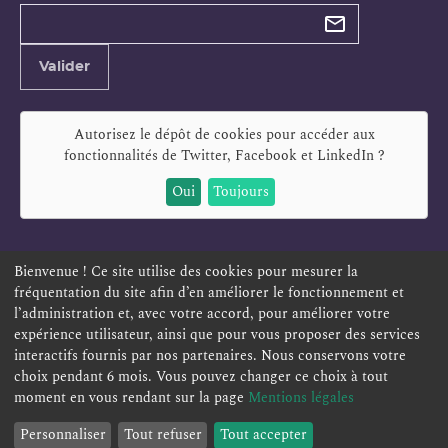
Types de
newsletter
Adresse
Valider
e-
mail
Autorisez le dépôt de cookies pour accéder aux
fonctionnalités de
Twitter, Facebook et LinkedIn
?
Oui
Toujours
Bienvenue ! Ce site utilise des cookies pour mesurer la
fréquentation du site afin d’en améliorer le fonctionnement et
ESPACE PERSONNEL
OFFRES D'EMPLOI
SIGNALEMENT
l’administration et, avec votre accord, pour améliorer votre
TÉLÉSERVICES
PLAN DU SITE
LEXIQUE
expérience utilisateur, ainsi que pour vous proposer des services
ACCESSIBILITÉ
POLITIQUE DE CONFIDENTIALITÉ
interactifs fournis par nos partenaires. Nous conservons votre
choix pendant 6 mois. Vous pouvez changer ce choix à tout
MENTIONS LÉGALES
CONTACT
moment en vous rendant sur la page
Mentions légales
Personnaliser
Tout refuser
Tout accepter