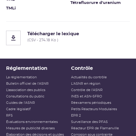
Tétrafluorure d'uranium
TMLi
Télécharger le lexique
(CSV - 274.18 Ko )
Réglementation
Contrôle
La réglementation
Actualités du contrôle
Bulletin officiel de l'ASNR
L'ASNR en région
L’association des publics
Contrôle de l'ASNR
Consultations du public
INES et ASN-SFRO
Guides de l'ASNR
Réexamens périodiques
Cadre législatif
Petits Réacteurs Modulaires
RFS
EPR 2
Évaluations environnementales
Surveillance des PFAS
Mesures de publicité diverses
Réacteur EPR de Flamanville
Élaboration des décisions et guides
Corrosion sous contrainte