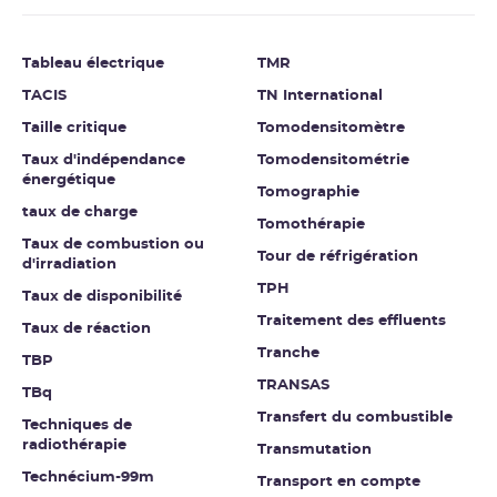
Tableau électrique
TMR
TACIS
TN International
Taille critique
Tomodensitomètre
Taux d'indépendance
Tomodensitométrie
énergétique
Tomographie
taux de charge
Tomothérapie
Taux de combustion ou
Tour de réfrigération
d'irradiation
TPH
Taux de disponibilité
Traitement des effluents
Taux de réaction
Tranche
TBP
TRANSAS
TBq
Transfert du combustible
Techniques de
radiothérapie
Transmutation
Technécium-99m
Transport en compte