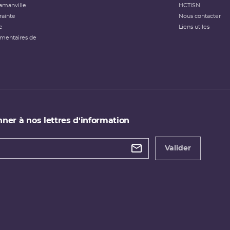
amanville
HCTISN
rainte
Nous contacter
e
Liens utiles
émentaires de
ner à nos lettres d'information
 de
etter
Valider
e