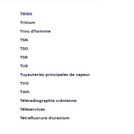
TRISO
Tritium
Trou d’homme
TSN
TSO
TSR
TU5
Tuyauteries principales de vapeur
TVO
TWh
Téléradiographie crânienne
Téléservices
Tétrafluorure d'uranium