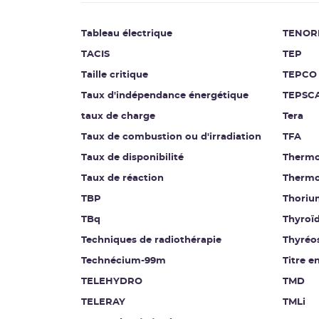
Tableau électrique
TENOR
TACIS
TEP
Taille critique
TEPCO
Taux d'indépendance énergétique
TEPSC
taux de charge
Tera
Taux de combustion ou d'irradiation
TFA
Taux de disponibilité
Thermo
Taux de réaction
Thermo
TBP
Thoriu
TBq
Thyroï
Techniques de radiothérapie
Thyréo
Technécium-99m
Titre e
TELEHYDRO
TMD
TELERAY
TMLi