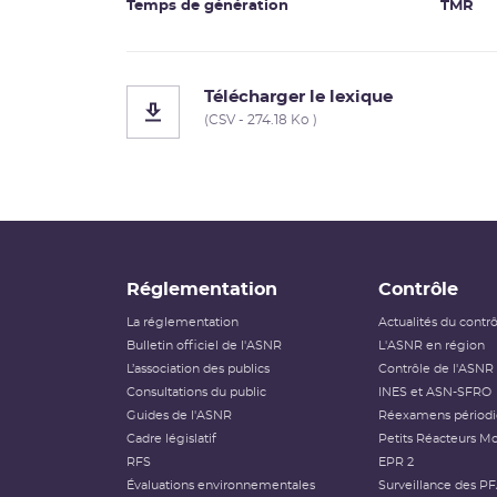
Temps de génération
TMR
Télécharger le lexique
(CSV - 274.18 Ko )
Réglementation
Contrôle
La réglementation
Actualités du contr
Bulletin officiel de l'ASNR
L'ASNR en région
L’association des publics
Contrôle de l'ASNR
Consultations du public
INES et ASN-SFRO
Guides de l'ASNR
Réexamens périod
Cadre législatif
Petits Réacteurs Mo
RFS
EPR 2
Évaluations environnementales
Surveillance des P