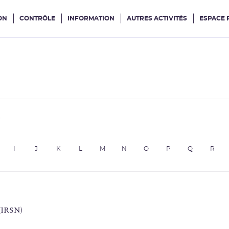
ON
CONTRÔLE
INFORMATION
AUTRES ACTIVITÉS
ESPACE 
e site
e
I
J
K
L
M
N
O
P
Q
R
 (IRSN)