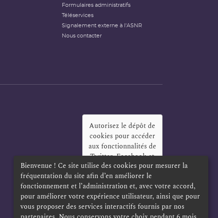
Formulaires administratifs
Téléservices
Signalement externe à l'ASNR
Nous contacter
Autorisez le dépôt de
cookies pour accéder
aux fonctionnalités de
Twitter, Facebook et
Bienvenue ! Ce site utilise des cookies pour mesurer la
LinkedIn
?
fréquentation du site afin d’en améliorer le
Oui
Toujours
fonctionnement et l’administration et, avec votre accord,
pour améliorer votre expérience utilisateur, ainsi que pour
vous proposer des services interactifs fournis par nos
partenaires. Nous conservons votre choix pendant 6 mois.