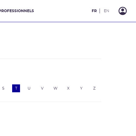
PROFESSIONNELS
FR
EN
S
T
U
V
W
X
Y
Z