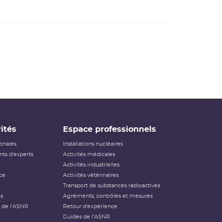
ités
Espace professionnels
ionales
Installations nucléaires
ts d'experts
Activités médicales
Activités industrielles
ce
Activités vétérinaires
Transport de substances radioactives
és
Agréments, contrôles et mesures
 de l'ASNR
Retour d'expérience
Guides de l'ASNR