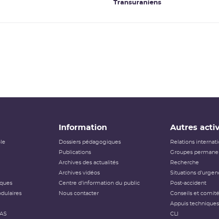
Transuraniens
Information
Autres activ
ôle
Dossiers pédagogiques
Relations internat
Publications
Groupes permanen
Archives des actualités
Recherche
Archives vidéos
Situations d'urgen
iques
Centre d'information du public
Post-accident
dulaires
Nous contacter
Conseils et comit
Appuis techniques
FAS
CLI