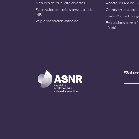
Mesures de publicité diverses
Réacteur EPR de Fl
Élaboration des décisions et guides
Corrosion sous cont
INB
Usine Creusot Forg
Réglementation associée
Évaluations compl
sûreté
S'abon
Types
newsl
Adress
e-
mail