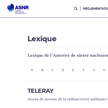
RÉGLEMENTATI
Rechercher dans l
Lexique
Lexique de l'Autorité de sûreté nucléair
A
B
C
D
E
F
G
H
TELERAY
réseau de mesure de la radioactivité ambiante