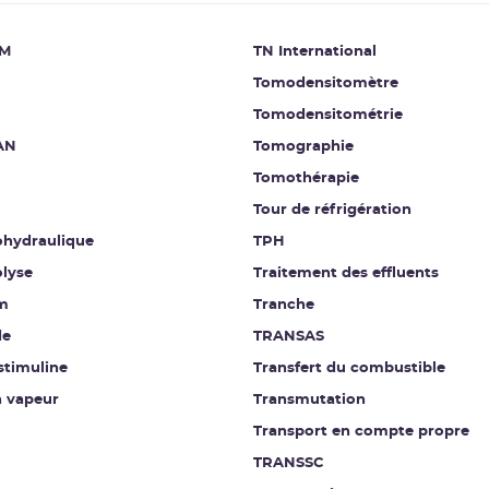
M
TN International
Tomodensitomètre
Tomodensitométrie
AN
Tomographie
Tomothérapie
Tour de réfrigération
hydraulique
TPH
lyse
Traitement des effluents
m
Tranche
de
TRANSAS
stimuline
Transfert du combustible
n vapeur
Transmutation
Transport en compte propre
TRANSSC