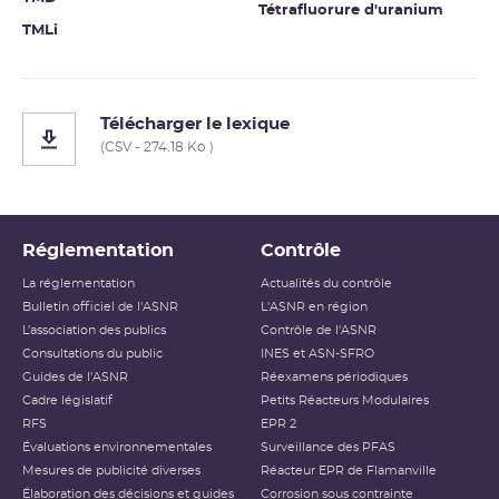
Tétrafluorure d'uranium
TMLi
Télécharger le lexique
(CSV - 274.18 Ko )
Réglementation
Contrôle
La réglementation
Actualités du contrôle
Bulletin officiel de l'ASNR
L'ASNR en région
L’association des publics
Contrôle de l'ASNR
Consultations du public
INES et ASN-SFRO
Guides de l'ASNR
Réexamens périodiques
Cadre législatif
Petits Réacteurs Modulaires
RFS
EPR 2
Évaluations environnementales
Surveillance des PFAS
Mesures de publicité diverses
Réacteur EPR de Flamanville
Élaboration des décisions et guides
Corrosion sous contrainte