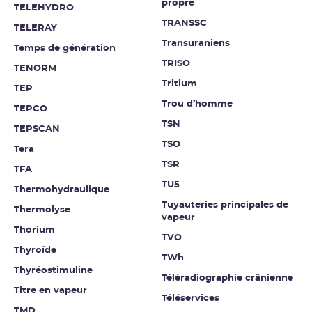
propre
TELEHYDRO
TRANSSC
TELERAY
Transuraniens
Temps de génération
TRISO
TENORM
Tritium
TEP
Trou d’homme
TEPCO
TSN
TEPSCAN
TSO
Tera
TSR
TFA
TU5
Thermohydraulique
Tuyauteries principales de
Thermolyse
vapeur
Thorium
TVO
Thyroïde
TWh
Thyréostimuline
Téléradiographie crânienne
Titre en vapeur
Téléservices
TMD