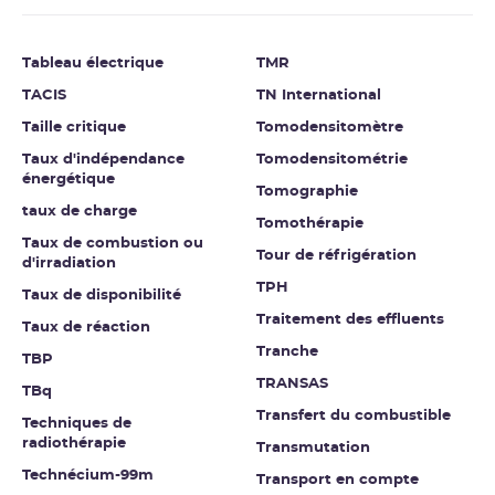
Tableau électrique
TMR
TACIS
TN International
Taille critique
Tomodensitomètre
Taux d'indépendance
Tomodensitométrie
énergétique
Tomographie
taux de charge
Tomothérapie
Taux de combustion ou
Tour de réfrigération
d'irradiation
TPH
Taux de disponibilité
Traitement des effluents
Taux de réaction
Tranche
TBP
TRANSAS
TBq
Transfert du combustible
Techniques de
radiothérapie
Transmutation
Technécium-99m
Transport en compte