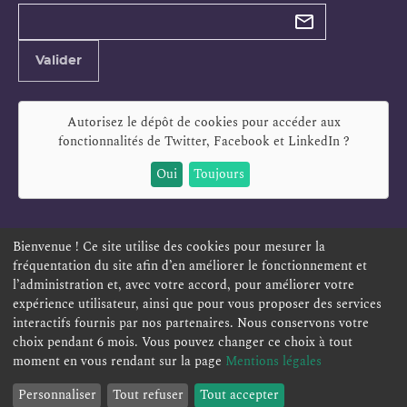
Types de
newsletter
Adresse
Valider
e-
mail
Autorisez le dépôt de cookies pour accéder aux
fonctionnalités de
Twitter, Facebook et LinkedIn
?
Oui
Toujours
Bienvenue ! Ce site utilise des cookies pour mesurer la
fréquentation du site afin d’en améliorer le fonctionnement et
ESPACE PERSONNEL
OFFRES D'EMPLOI
SIGNALEMENT
l’administration et, avec votre accord, pour améliorer votre
TÉLÉSERVICES
PLAN DU SITE
LEXIQUE
expérience utilisateur, ainsi que pour vous proposer des services
ACCESSIBILITÉ
POLITIQUE DE CONFIDENTIALITÉ
interactifs fournis par nos partenaires. Nous conservons votre
choix pendant 6 mois. Vous pouvez changer ce choix à tout
MENTIONS LÉGALES
CONTACT
moment en vous rendant sur la page
Mentions légales
Personnaliser
Tout refuser
Tout accepter