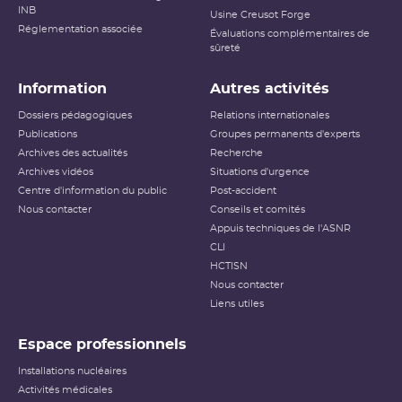
INB
Usine Creusot Forge
Réglementation associée
Évaluations complémentaires de
sûreté
Information
Autres activités
Dossiers pédagogiques
Relations internationales
Publications
Groupes permanents d'experts
Archives des actualités
Recherche
Archives vidéos
Situations d'urgence
Centre d'information du public
Post-accident
Nous contacter
Conseils et comités
Appuis techniques de l'ASNR
CLI
HCTISN
Nous contacter
Liens utiles
Espace professionnels
Installations nucléaires
Activités médicales