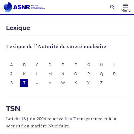
Recherche
Menu
Lexique
Lexique de l'Autorité de sûreté nucléaire
A
B
C
D
E
F
G
H
I
J
K
L
M
N
O
P
Q
R
S
T
U
V
W
X
Y
Z
TSN
Loi du 13 juin 2006 relative à la Transparence et à la
sécurité en matière Nucléaire.