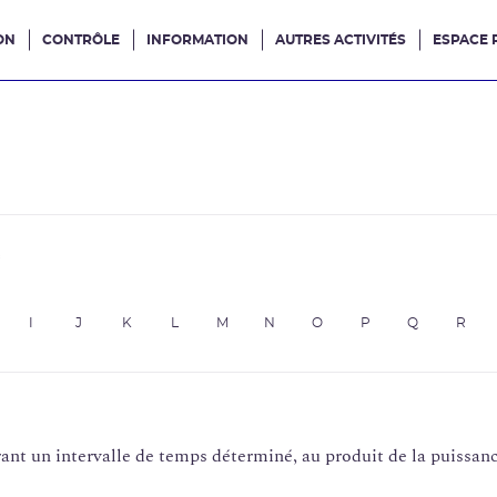
ON
CONTRÔLE
INFORMATION
AUTRES ACTIVITÉS
ESPACE 
e site
e
I
J
K
L
M
N
O
P
Q
R
rant un intervalle de temps déterminé, au produit de la puissan