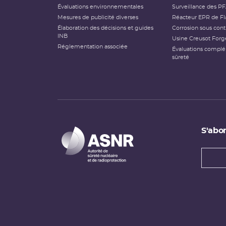
Évaluations environnementales
Surveillance des P
Mesures de publicité diverses
Réacteur EPR de Fl
Élaboration des décisions et guides
Corrosion sous cont
INB
Usine Creusot Forg
Réglementation associée
Évaluations compl
sûreté
S'abon
Types
newsl
Adress
e-
mail