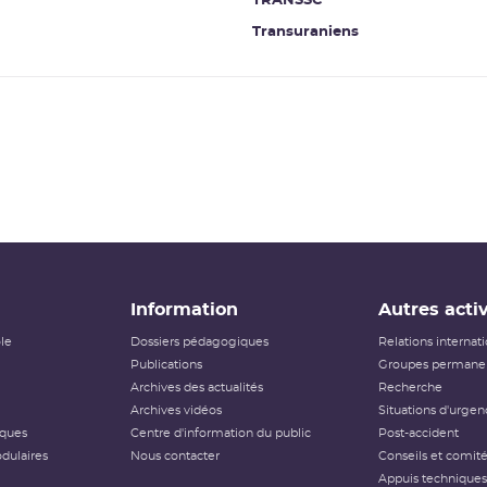
TRANSSC
Transuraniens
Information
Autres activ
ôle
Dossiers pédagogiques
Relations internat
Publications
Groupes permanen
Archives des actualités
Recherche
Archives vidéos
Situations d'urgen
iques
Centre d'information du public
Post-accident
dulaires
Nous contacter
Conseils et comit
Appuis techniques