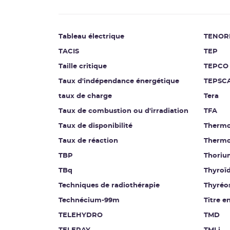
Tableau électrique
TENOR
TACIS
TEP
Taille critique
TEPCO
Taux d'indépendance énergétique
TEPSC
taux de charge
Tera
Taux de combustion ou d'irradiation
TFA
Taux de disponibilité
Thermo
Taux de réaction
Thermo
TBP
Thoriu
TBq
Thyroï
Techniques de radiothérapie
Thyréo
Technécium-99m
Titre e
TELEHYDRO
TMD