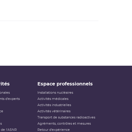
ités
Espace professionnels
ionales
Installations nucléaires
ts d'experts
Activités médicales
Activités industrielles
ce
Activités vétérinaires
Transport de substances radioactives
és
Agréments, contrôles et mesures
 de l'ASNR
Retour d'expérience