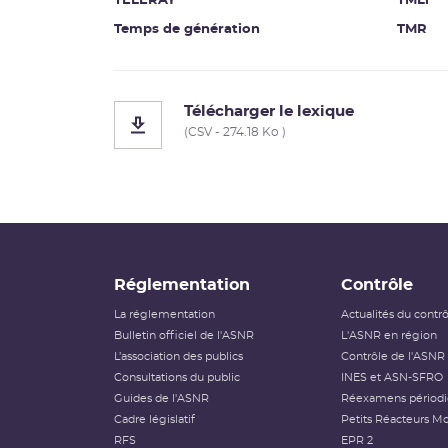
TELERAY
TMLi
Temps de génération
TMR
Télécharger le lexique
(CSV - 274.18 Ko )
Réglementation
Contrôle
La réglementation
Actualités du contr
Bulletin officiel de l'ASNR
L'ASNR en région
L’association des publics
Contrôle de l'ASNR
Consultations du public
INES et ASN-SFRO
Guides de l'ASNR
Réexamens périod
Cadre législatif
Petits Réacteurs Mo
RFS
EPR 2