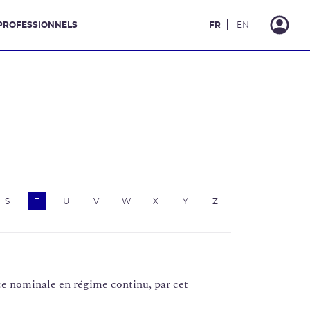
PROFESSIONNELS
FR
EN
S
T
U
V
W
X
Y
Z
ce nominale en régime continu, par cet