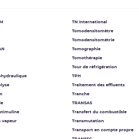
M
TN International
Tomodensitomètre
Tomodensitométrie
AN
Tomographie
Tomothérapie
Tour de réfrigération
hydraulique
TPH
lyse
Traitement des effluents
m
Tranche
de
TRANSAS
stimuline
Transfert du combustible
n vapeur
Transmutation
Transport en compte propre