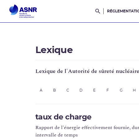
RÉGLEMENTATI
Rechercher dans l
Lexique
Lexique de l'Autorité de sûreté nucléair
A
B
C
D
E
F
G
H
taux de charge
Rapport de l'énergie effectivement fournie, du
intervalle de temps