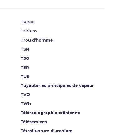
TRISO
Tritium
Trou d’homme
TSN
TSO
TSR
TU5
Tuyauteries principales de vapeur
TVO
TWh
Téléradiographie crânienne
Téléservices
Tétrafluorure d'uranium