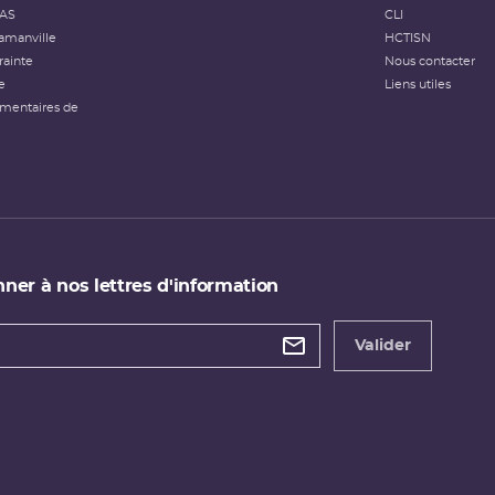
FAS
CLI
amanville
HCTISN
rainte
Nous contacter
e
Liens utiles
émentaires de
ner à nos lettres d'information
 de
etter
Valider
e