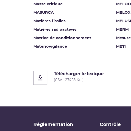
Masse critique
MELOD
MASURCA
MELOX
Matières fissiles
MELUS
Matières radioactives
MERM
Matrice de conditionnement
Mesure
Matériovigilance
METI
Télécharger le lexique
(CSV - 274.18 Ko )
Réglementation
Contrôle