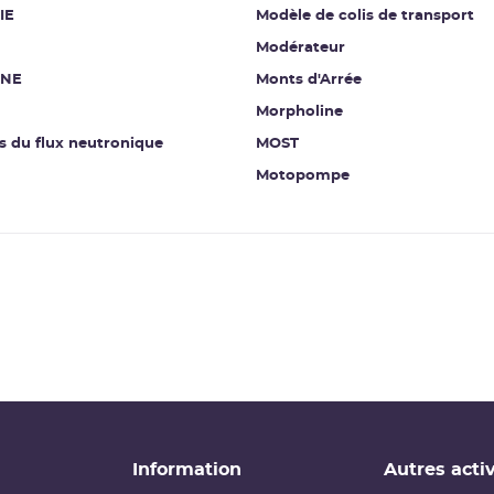
IE
Modèle de colis de transport
Modérateur
INE
Monts d'Arrée
Morpholine
s du flux neutronique
MOST
Motopompe
Information
Autres activ