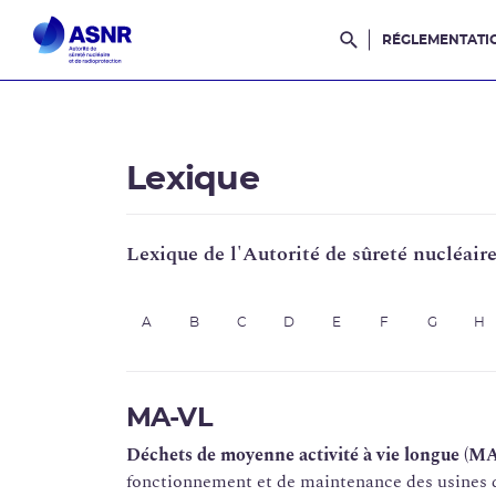
RÉGLEMENTATI
Rechercher dans l
Lexique
Lexique de l'Autorité de sûreté nucléair
A
B
C
D
E
F
G
H
MA-VL
Déchets de moyenne activité à vie longue (M
fonctionnement et de maintenance des usines de