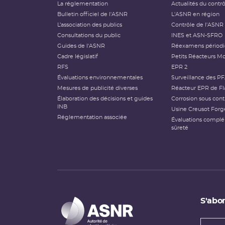
La réglementation
Actualités du contr
Bulletin officiel de l'ASNR
L'ASNR en région
L’association des publics
Contrôle de l'ASNR
Consultations du public
INES et ASN-SFRO
Guides de l'ASNR
Réexamens périod
Cadre législatif
Petits Réacteurs Mo
RFS
EPR 2
Évaluations environnementales
Surveillance des P
Mesures de publicité diverses
Réacteur EPR de Fl
Élaboration des décisions et guides
Corrosion sous cont
INB
Usine Creusot Forg
Réglementation associée
Évaluations compl
sûreté
S'abon
Types