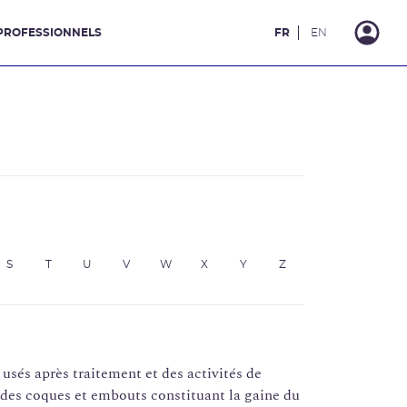
PROFESSIONNELS
FR
EN
S
T
U
V
W
X
Y
Z
usés après traitement et des activités de
 des coques et embouts constituant la gaine du