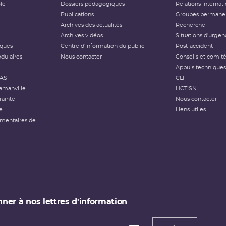
ôle
Dossiers pédagogiques
Relations internat
Publications
Groupes permanen
Archives des actualités
Recherche
Archives vidéos
Situations d'urgen
iques
Centre d'information du public
Post-accident
dulaires
Nous contacter
Conseils et comit
Appuis techniques
FAS
CLI
amanville
HCTISN
rainte
Nous contacter
e
Liens utiles
émentaires de
ner à nos lettres d'information
 de