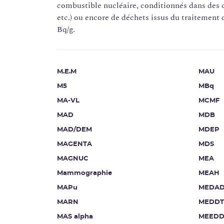
combustible nucléaire, conditionnés dans des 
etc.) ou encore de déchets issus du traitement 
Bq/g.
M.E.M
MAU
M5
MBq
MA-VL
MCMF
MAD
MDB
MAD/DEM
MDEP
MAGENTA
MDS
MAGNUC
MEA
Mammographie
MEAH
MAPu
MEDA
MARN
MEDDT
MAS alpha
MEEDD