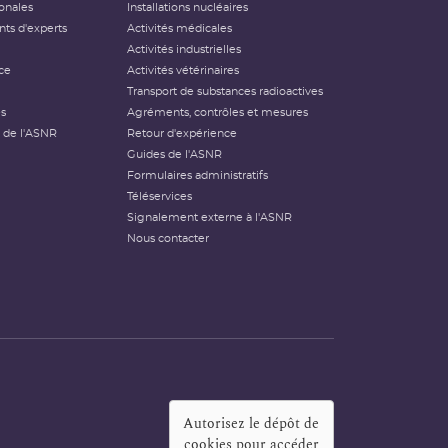
ionales
Installations nucléaires
ts d'experts
Activités médicales
Activités industrielles
ce
Activités vétérinaires
Transport de substances radioactives
és
Agréments, contrôles et mesures
 de l'ASNR
Retour d'expérience
Guides de l'ASNR
Formulaires administratifs
Téléservices
Signalement externe à l'ASNR
Nous contacter
Autorisez le dépôt de
cookies pour accéder