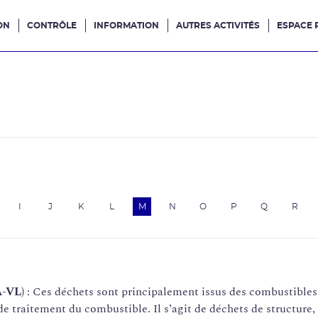
ON
CONTRÔLE
INFORMATION
AUTRES ACTIVITÉS
ESPACE 
e site
e
I
J
K
L
M
N
O
P
Q
R
A-VL)
: Ces déchets sont principalement issus des combustibles 
 traitement du combustible. Il s’agit de déchets de structure,