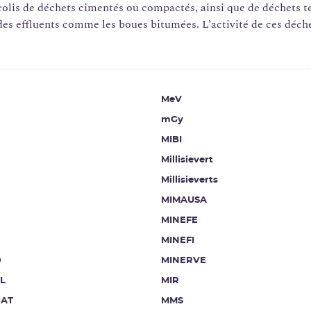
colis de déchets cimentés ou compactés, ainsi que de déchets t
des effluents comme les boues bitumées. L’activité de ces déchet
MeV
mGy
MIBI
Millisievert
Millisieverts
MIMAUSA
MINEFE
MINEFI
D
MINERVE
L
MIR
AT
MMS