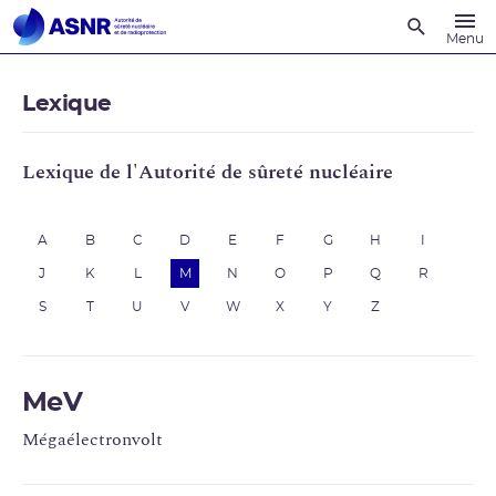
Recherche
Menu
Lexique
Lexique de l'Autorité de sûreté nucléaire
A
B
C
D
E
F
G
H
I
J
K
L
M
N
O
P
Q
R
S
T
U
V
W
X
Y
Z
MeV
Mégaélectronvolt