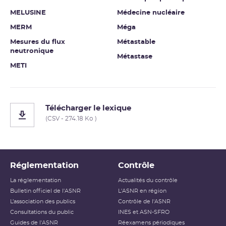
MELUSINE
Médecine nucléaire
MERM
Méga
Mesures du flux
Métastable
neutronique
Métastase
METI
Télécharger le lexique
(CSV - 274.18 Ko )
Réglementation
Contrôle
La réglementation
Actualités du contrôle
Bulletin officiel de l'ASNR
L'ASNR en région
L’association des publics
Contrôle de l'ASNR
Consultations du public
INES et ASN-SFRO
Guides de l'ASNR
Réexamens périodiques