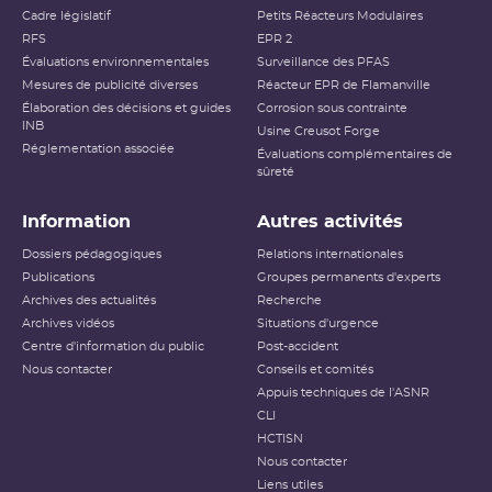
Cadre législatif
Petits Réacteurs Modulaires
RFS
EPR 2
Évaluations environnementales
Surveillance des PFAS
Mesures de publicité diverses
Réacteur EPR de Flamanville
Élaboration des décisions et guides
Corrosion sous contrainte
INB
Usine Creusot Forge
Réglementation associée
Évaluations complémentaires de
sûreté
Information
Autres activités
Dossiers pédagogiques
Relations internationales
Publications
Groupes permanents d'experts
Archives des actualités
Recherche
Archives vidéos
Situations d'urgence
Centre d'information du public
Post-accident
Nous contacter
Conseils et comités
Appuis techniques de l'ASNR
CLI
HCTISN
Nous contacter
Liens utiles