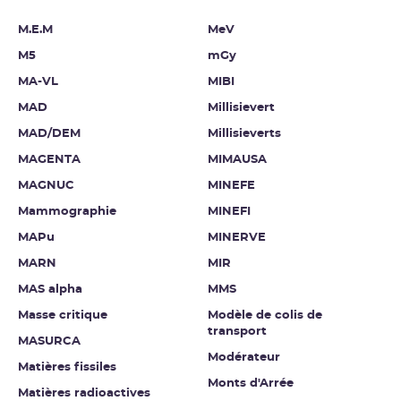
M.E.M
MeV
M5
mGy
MA-VL
MIBI
MAD
Millisievert
MAD/DEM
Millisieverts
MAGENTA
MIMAUSA
MAGNUC
MINEFE
Mammographie
MINEFI
MAPu
MINERVE
MARN
MIR
MAS alpha
MMS
Masse critique
Modèle de colis de
transport
MASURCA
Modérateur
Matières fissiles
Monts d'Arrée
Matières radioactives