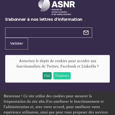
S'abonner à nos lettres d'information
Types de
newsletter
Adresse
Valider
e-
mail
Autorisez le dépôt de cookies pour accéder aux
fonctionnalités de
Twitter, Facebook et LinkedIn
?
Oui
Toujours
Bienvenue ! Ce site utilise des cookies pour mesurer la
fréquentation du site afin d’en améliorer le fonctionnement et
ESPACE PERSONNEL
OFFRES D'EMPLOI
SIGNALEMENT
l’administration et, avec votre accord, pour améliorer votre
TÉLÉSERVICES
PLAN DU SITE
LEXIQUE
expérience utilisateur, ainsi que pour vous proposer des services