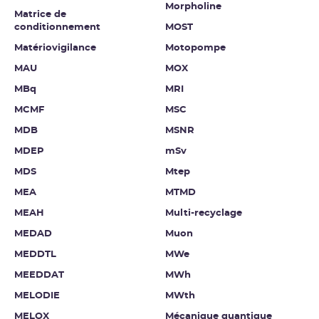
Morpholine
Matrice de
conditionnement
MOST
Matériovigilance
Motopompe
MAU
MOX
MBq
MRI
MCMF
MSC
MDB
MSNR
MDEP
mSv
MDS
Mtep
MEA
MTMD
MEAH
Multi-recyclage
MEDAD
Muon
MEDDTL
MWe
MEEDDAT
MWh
MELODIE
MWth
MELOX
Mécanique quantique