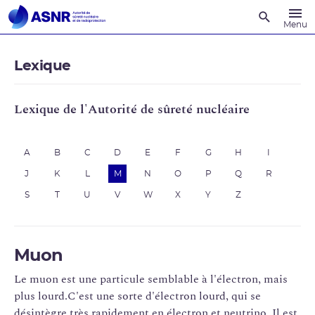
Recherche
Menu
Lexique
Lexique de l'Autorité de sûreté nucléaire
A
B
C
D
E
F
G
H
I
J
K
L
M
N
O
P
Q
R
S
T
U
V
W
X
Y
Z
Muon
Le muon est une particule semblable à l'électron, mais
plus lourd.C'est une sorte d'électron lourd, qui se
désintègre très rapidement en électron et neutrino. Il est