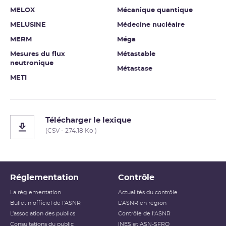
MELOX
Mécanique quantique
MELUSINE
Médecine nucléaire
MERM
Méga
Mesures du flux
Métastable
neutronique
Métastase
METI
Télécharger le lexique
(CSV - 274.18 Ko )
Réglementation
Contrôle
La réglementation
Actualités du contrôle
Bulletin officiel de l'ASNR
L'ASNR en région
L’association des publics
Contrôle de l'ASNR
Consultations du public
INES et ASN-SFRO