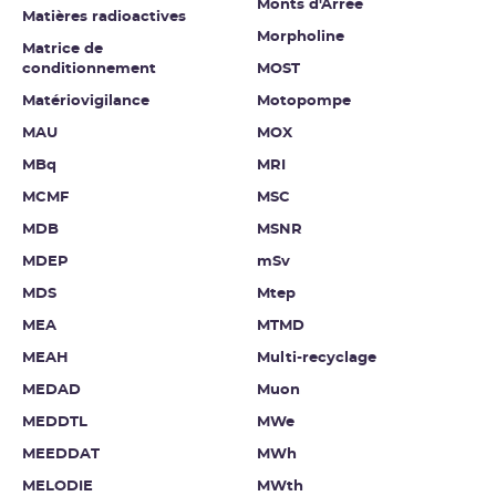
Monts d'Arrée
Matières radioactives
Morpholine
Matrice de
conditionnement
MOST
Matériovigilance
Motopompe
MAU
MOX
MBq
MRI
MCMF
MSC
MDB
MSNR
MDEP
mSv
MDS
Mtep
MEA
MTMD
MEAH
Multi-recyclage
MEDAD
Muon
MEDDTL
MWe
MEEDDAT
MWh
MELODIE
MWth