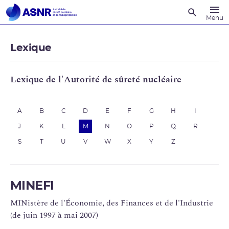
Recherche
Menu
Lexique
Lexique de l'Autorité de sûreté nucléaire
A
B
C
D
E
F
G
H
I
J
K
L
M
N
O
P
Q
R
S
T
U
V
W
X
Y
Z
MINEFI
MINistère de l'Économie, des Finances et de l'Industrie
(de juin 1997 à mai 2007)