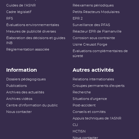
Guides de l'ASNR
Réexamens périodiques
Cadre législatif
Petits Réacteurs Modulaires
RFS
EPR 2
Évaluations environnementales
Surveillance des PFAS
Mesures de publicité diverses
Réacteur EPR de Flamanville
Élaboration des décisions et guides
Corrosion sous contrainte
INB
Usine Creusot Forge
Réglementation associée
Évaluations complémentaires de
sûreté
Information
Autres activités
Dossiers pédagogiques
Relations internationales
Publications
Groupes permanents d'experts
Archives des actualités
Recherche
Archives vidéos
Situations d'urgence
Centre d'information du public
Post-accident
Nous contacter
Conseils et comités
Appuis techniques de l'ASNR
CLI
HCTISN
Nous contacter