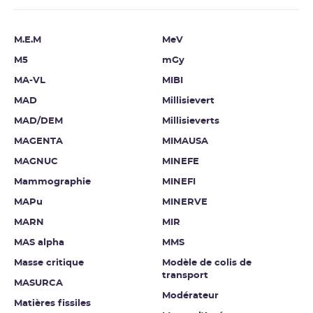
M.E.M
MeV
M5
mGy
MA-VL
MIBI
MAD
Millisievert
MAD/DEM
Millisieverts
MAGENTA
MIMAUSA
MAGNUC
MINEFE
Mammographie
MINEFI
MAPu
MINERVE
MARN
MIR
MAS alpha
MMS
Masse critique
Modèle de colis de
transport
MASURCA
Modérateur
Matières fissiles