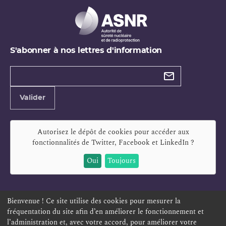
S'abonner à nos lettres d'information
Types de
newsletter
Adresse
Valider
e-
mail
Autorisez le dépôt de cookies pour accéder aux
fonctionnalités de
Twitter, Facebook et LinkedIn
?
Oui
Toujours
Bienvenue ! Ce site utilise des cookies pour mesurer la
fréquentation du site afin d’en améliorer le fonctionnement et
ESPACE PERSONNEL
OFFRES D'EMPLOI
SIGNALEMENT
l’administration et, avec votre accord, pour améliorer votre