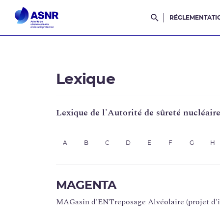
RÉGLEMENTATI
Rechercher dans l
Lexique
Lexique de l'Autorité de sûreté nucléair
A
B
C
D
E
F
G
H
MAGENTA
MAGasin d'ENTreposage Alvéolaire (projet d'in