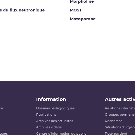
Morpholine
s du flux neutronique
MOST
Motopompe
Information
Autres activ
ôle
Dossiers pédagogiques
Relations internat
Publications
Groupes permanen
Archives des actualités
Recherche
Archives vidéos
Situations d'urgen
iques
Centre d'information du public
Post-accident