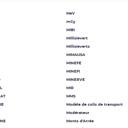
MeV
mGy
MIBI
Millisievert
Millisieverts
MIMAUSA
MINEFE
MINEFI
D
MINERVE
L
MIR
AT
MMS
IE
Modèle de colis de transport
Modérateur
INE
Monts d'Arrée