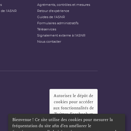
és
Agréments, contrôles et mesures
 de l'ASNR
Retour d'expérience
Guides de l'ASNR
Formulaires administratifs
Téléservices
Signalement externe à l'ASNR
Nous contacter
Autorisez le dépôt de
cookies pour accéder
aux fonctionnalités de
Twitter, Facebook et
Bienvenue ! Ce site utilise des cookies pour mesurer la
LinkedIn
?
fréquentation du site afin d’en améliorer le
Oui
Toujours