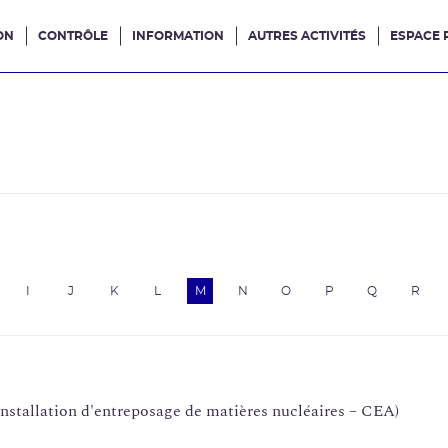
ON
CONTRÔLE
INFORMATION
AUTRES ACTIVITÉS
ESPACE 
e site
e
I
J
K
L
M
N
O
P
Q
R
stallation d'entreposage de matières nucléaires – CEA)