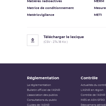
Matières radioactives
MERM
Matrice de conditionnement
Mesure
Matériovigilance
METI
Télécharger le lexique
(CSV - 274.18 Ko )
Réglementation
Contrôle
La réglementation
Actualités du contr
Bulletin officiel de l'ASNR
L'ASNR en région
L’association des publics
Contrôle de l'ASNR
Consultations du public
INES et ASN-SFRO
Guides de l'ASNR
Réexamens périod