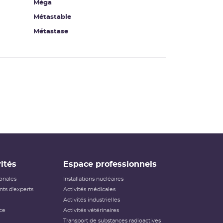
Méga
Métastable
Métastase
ités
Espace professionnels
ionales
Installations nucléaires
ts d'experts
Activités médicales
Activités industrielles
ce
Activités vétérinaires
Transport de substances radioactives