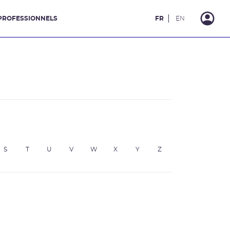
PROFESSIONNELS
FR
EN
S
T
U
V
W
X
Y
Z