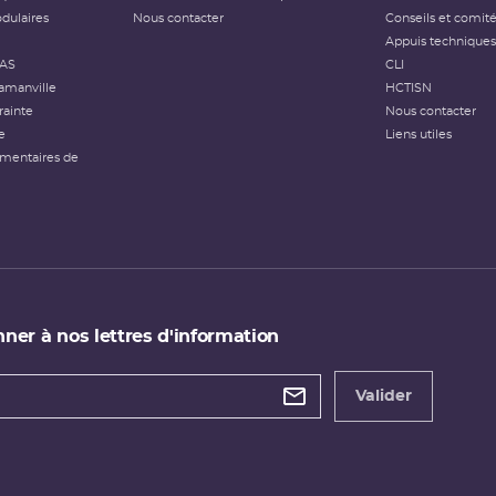
dulaires
Nous contacter
Conseils et comit
Appuis techniques
FAS
CLI
amanville
HCTISN
rainte
Nous contacter
e
Liens utiles
émentaires de
ner à nos lettres d'information
 de
etter
Valider
e