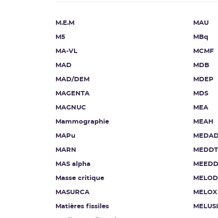
M.E.M
MAU
M5
MBq
MA-VL
MCMF
MAD
MDB
MAD/DEM
MDEP
MAGENTA
MDS
MAGNUC
MEA
Mammographie
MEAH
MAPu
MEDA
MARN
MEDDT
MAS alpha
MEEDD
Masse critique
MELOD
MASURCA
MELOX
Matières fissiles
MELUS