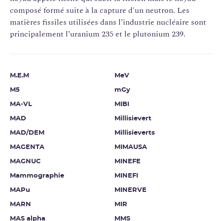
composé formé suite à la capture d'un neutron. Les
matières fissiles utilisées dans l’industrie nucléaire sont
principalement l’uranium 235 et le plutonium 239.
M.E.M
MeV
M5
mGy
MA-VL
MIBI
MAD
Millisievert
MAD/DEM
Millisieverts
MAGENTA
MIMAUSA
MAGNUC
MINEFE
Mammographie
MINEFI
MAPu
MINERVE
MARN
MIR
MAS alpha
MMS