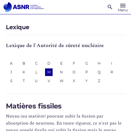
Recherche
Menu
Lexique
Lexique de l'Autorité de sûreté nucléaire
A
B
C
D
E
F
G
H
I
J
K
L
M
N
O
P
Q
R
S
T
U
V
W
X
Y
Z
Matières fissiles
Noyau (ou matière) pouvant subir la fission par
absorption de neutrons. En toute rigueur, ce n'est pas le
noyau appelé fissile qui subit la fission mais le noyau