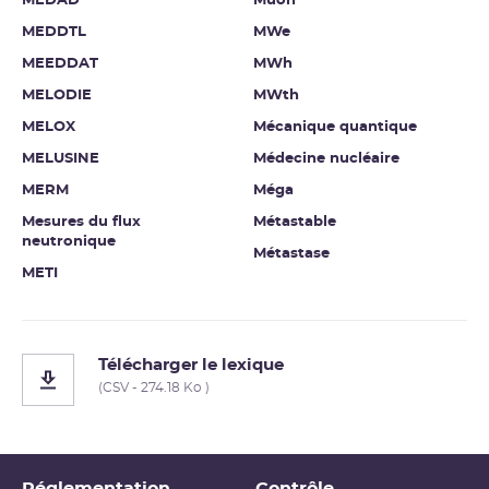
MEDAD
Muon
MEDDTL
MWe
MEEDDAT
MWh
MELODIE
MWth
MELOX
Mécanique quantique
MELUSINE
Médecine nucléaire
MERM
Méga
Mesures du flux
Métastable
neutronique
Métastase
METI
Télécharger le lexique
(CSV - 274.18 Ko )