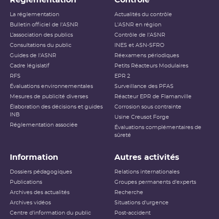
Réglementation
Contrôle
La réglementation
Actualités du contrôle
Bulletin officiel de l'ASNR
L'ASNR en région
L’association des publics
Contrôle de l'ASNR
Consultations du public
INES et ASN-SFRO
Guides de l'ASNR
Réexamens périodiques
Cadre législatif
Petits Réacteurs Modulaires
RFS
EPR 2
Évaluations environnementales
Surveillance des PFAS
Mesures de publicité diverses
Réacteur EPR de Flamanville
Élaboration des décisions et guides
Corrosion sous contrainte
INB
Usine Creusot Forge
Réglementation associée
Évaluations complémentaires de
sûreté
Information
Autres activités
Dossiers pédagogiques
Relations internationales
Publications
Groupes permanents d'experts
Archives des actualités
Recherche
Archives vidéos
Situations d'urgence
Centre d'information du public
Post-accident