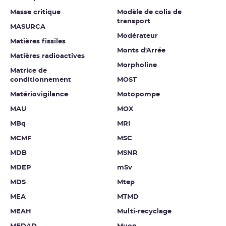
Masse critique
Modèle de colis de
transport
MASURCA
Modérateur
Matières fissiles
Monts d'Arrée
Matières radioactives
Morpholine
Matrice de
conditionnement
MOST
Matériovigilance
Motopompe
MAU
MOX
MBq
MRI
MCMF
MSC
MDB
MSNR
MDEP
mSv
MDS
Mtep
MEA
MTMD
MEAH
Multi-recyclage