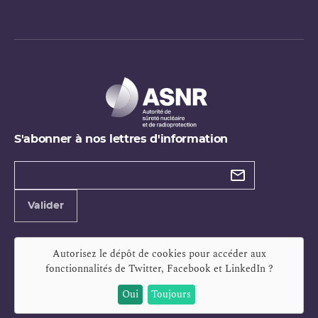
S'abonner à nos lettres d'information
Types de
newsletter
Adresse
Valider
e-
mail
Autorisez le dépôt de cookies pour accéder aux
fonctionnalités de
Twitter, Facebook et LinkedIn
?
Oui
Toujours