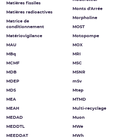
Matières fissiles
Monts d'Arrée
Matières radioactives
Morpholine
Matrice de
conditionnement
MOST
Matériovigilance
Motopompe
MAU
MOX
MBq
MRI
MCMF
MSC
MDB
MSNR
MDEP
mSv
MDS
Mtep
MEA
MTMD
MEAH
Multi-recyclage
MEDAD
Muon
MEDDTL
MWe
MEEDDAT
MWh