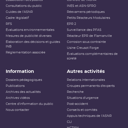
Consultations du public
INES et ASN-SFRO
Guides de l'ASNR
Réexamens périodiques
Cadre législatif
Petits Réacteurs Modulaires
RFS
EPR 2
Évaluations environnementales
Surveillance des PFAS
Mesures de publicité diverses
Réacteur EPR de Flamanville
Élaboration des décisions et guides
Corrosion sous contrainte
INB
Usine Creusot Forge
Réglementation associée
Évaluations complémentaires de
sûreté
Information
Autres activités
Dossiers pédagogiques
Relations internationales
Publications
Groupes permanents d'experts
Archives des actualités
Recherche
Archives vidéos
Situations d'urgence
Centre d'information du public
Post-accident
Nous contacter
Conseils et comités
Appuis techniques de l'ASNR
CLI
HCTISN