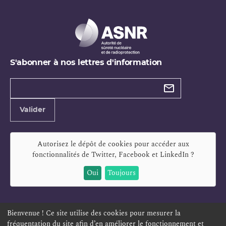
S'abonner à nos lettres d'information
Types de
newsletter
Adresse
Valider
e-
mail
Autorisez le dépôt de cookies pour accéder aux
fonctionnalités de
Twitter, Facebook et LinkedIn
?
Oui
Toujours
Bienvenue ! Ce site utilise des cookies pour mesurer la
fréquentation du site afin d’en améliorer le fonctionnement et
ESPACE PERSONNEL
OFFRES D'EMPLOI
SIGNALEMENT