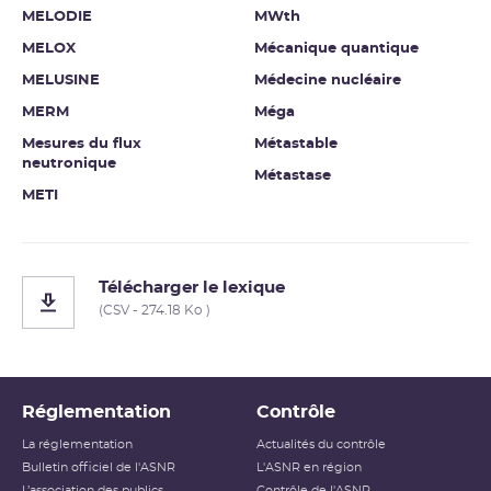
MELODIE
MWth
MELOX
Mécanique quantique
MELUSINE
Médecine nucléaire
MERM
Méga
Mesures du flux
Métastable
neutronique
Métastase
METI
Télécharger le lexique
(CSV - 274.18 Ko )
Réglementation
Contrôle
La réglementation
Actualités du contrôle
Bulletin officiel de l'ASNR
L'ASNR en région
L’association des publics
Contrôle de l'ASNR