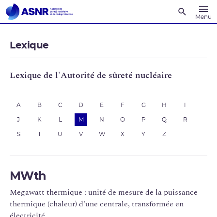
Recherche
Menu
Lexique
Lexique de l'Autorité de sûreté nucléaire
A
B
C
D
E
F
G
H
I
J
K
L
M
N
O
P
Q
R
S
T
U
V
W
X
Y
Z
MWth
Megawatt thermique : unité de mesure de la puissance
thermique (chaleur) d'une centrale, transformée en
électricité.