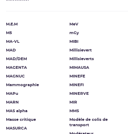
M.E.M
MeV
M5
mGy
MA-VL
MIBI
MAD
Millisievert
MAD/DEM
Millisieverts
MAGENTA
MIMAUSA
MAGNUC
MINEFE
Mammographie
MINEFI
MAPu
MINERVE
MARN
MIR
MAS alpha
MMS
Masse critique
Modèle de colis de
transport
MASURCA
Modérateur