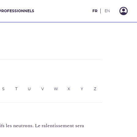
PROFESSIONNELS
FR
EN
S
T
U
V
W
X
Y
Z
fs les neutrons. Le ralentissement sera