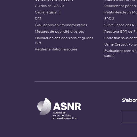
Guides de l'ASNR
Réexamens périod
Cadre législatif
Petits Réacteurs Mo
RFS
EPR 2
Évaluations environnementales
Surveillance des P
Mesures de publicité diverses
Réacteur EPR de Fl
Élaboration des décisions et guides
Corrosion sous cont
INB
Usine Creusot Forg
Réglementation associée
Évaluations compl
sûreté
S'abon
Types
newsl
Adress
e-