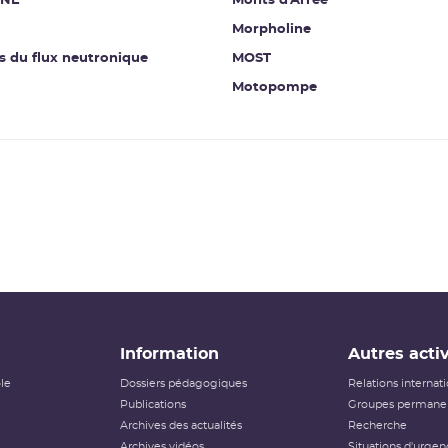
INE
Monts d'Arrée
Morpholine
s du flux neutronique
MOST
Motopompe
Information
Autres activ
ôle
Dossiers pédagogiques
Relations internat
Publications
Groupes permanen
Archives des actualités
Recherche
Archives vidéos
Situations d'urgen