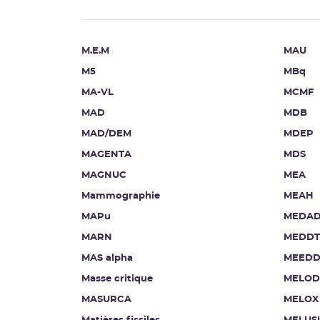
M.E.M
MAU
M5
MBq
MA-VL
MCMF
MAD
MDB
MAD/DEM
MDEP
MAGENTA
MDS
MAGNUC
MEA
Mammographie
MEAH
MAPu
MEDA
MARN
MEDDT
MAS alpha
MEEDD
Masse critique
MELOD
MASURCA
MELOX