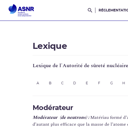
RÉGLEMENTATI
Rechercher dans l
Lexique
Lexique de l'Autorité de sûreté nucléair
A
B
C
D
E
F
G
H
Modérateur
Modérateur (de neutrons) :
Matériau formé d’a
d’autant plus efficace que la masse de l’atome 