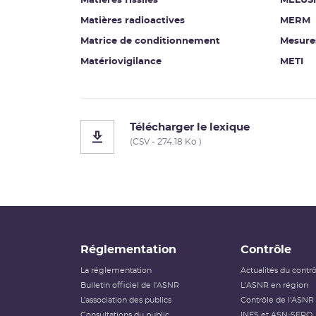
Matières fissiles
MELUS
Matières radioactives
MERM
Matrice de conditionnement
Mesure
Matériovigilance
METI
Télécharger le lexique
(CSV - 274.18 Ko )
Réglementation
Contrôle
La réglementation
Actualités du contr
Bulletin officiel de l'ASNR
L'ASNR en région
L’association des publics
Contrôle de l'ASNR
Consultations du public
INES et ASN-SFRO