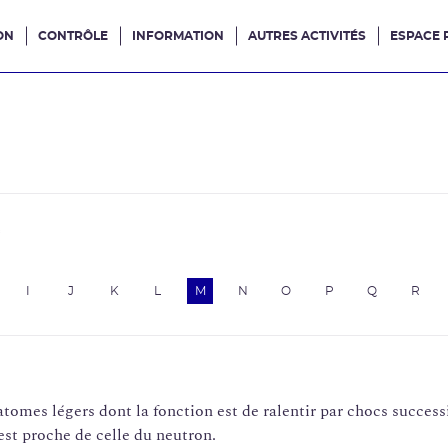
ON
CONTRÔLE
INFORMATION
AUTRES ACTIVITÉS
ESPACE 
e site
e
I
J
K
L
M
N
O
P
Q
R
tomes légers dont la fonction est de ralentir par chocs successi
est proche de celle du neutron.