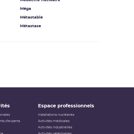
Médecine nucléaire
Méga
Métastable
Métastase
ités
Espace professionnels
ionales
Installations nucléaires
ts d'experts
Activités médicales
Activités industrielles
ce
Activités vétérinaires