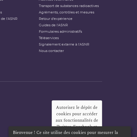
Transport de substances radioactives
és
Agréments, contrôles et mesures
 de l'ASNR
Retour d'expérience
Guides de l'ASNR
Formulaires administratifs
Téléservices
Signalement externe à l'ASNR
Nous contacter
Autorisez le dépôt de
cookies pour accéder
aux fonctionnalités de
Twitter, Facebook et
Bienvenue ! Ce site utilise des cookies pour mesurer la
LinkedIn
?