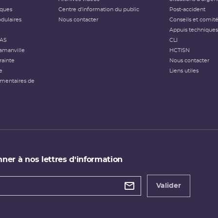
iques
Centre d'information du public
Post-accident
dulaires
Nous contacter
Conseils et comit
Appuis techniques
FAS
CLI
amanville
HCTISN
rainte
Nous contacter
e
Liens utiles
émentaires de
ner à nos lettres d'information
 de
etter
Valider
e