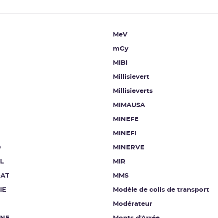
MeV
mGy
MIBI
Millisievert
Millisieverts
MIMAUSA
MINEFE
MINEFI
D
MINERVE
L
MIR
AT
MMS
IE
Modèle de colis de transport
Modérateur