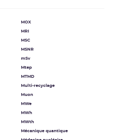
MOX
MRI
MSC
MSNR
mSv
Mtep
MTMD
Multi-recyclage
Muon
MWe
MWh
MWth
Mécanique quantique