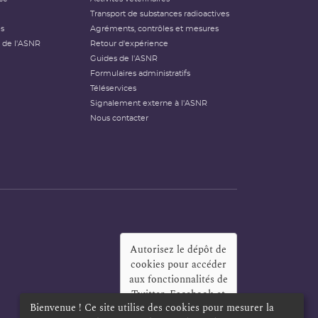
Transport de substances radioactives
és
Agréments, contrôles et mesures
 de l'ASNR
Retour d'expérience
Guides de l'ASNR
Formulaires administratifs
Téléservices
Signalement externe à l'ASNR
Nous contacter
Autorisez le dépôt de
cookies pour accéder
aux fonctionnalités de
Twitter, Facebook et
Bienvenue ! Ce site utilise des cookies pour mesurer la
LinkedIn
?