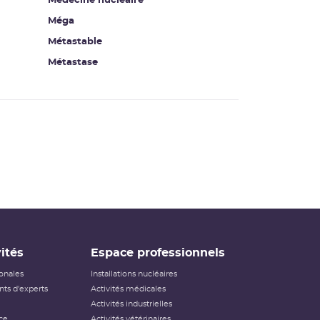
Médecine nucléaire
Méga
Métastable
Métastase
ités
Espace professionnels
ionales
Installations nucléaires
ts d'experts
Activités médicales
Activités industrielles
ce
Activités vétérinaires