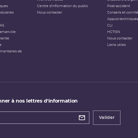
iques
Centre d'information du public
Post-accident
dulaires
Nous contacter
Conseils et comit
Appuis techniques
FAS
CLI
amanville
HCTISN
rainte
Nous contacter
e
Liens utiles
émentaires de
ner à nos lettres d'information
 de
etter
Valider
e