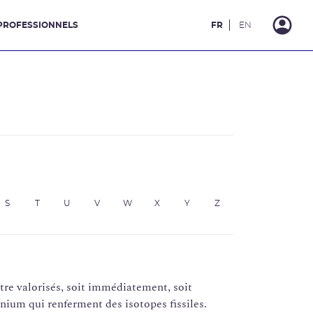
PROFESSIONNELS
FR
EN
S
T
U
V
W
X
Y
Z
tre valorisés, soit immédiatement, soit
nium qui renferment des isotopes fissiles.