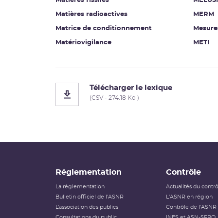
Matières fissiles
MELUS
Matières radioactives
MERM
Matrice de conditionnement
Mesure
Matériovigilance
METI
Télécharger le lexique
(CSV - 274.18 Ko )
Réglementation
Contrôle
La réglementation
Actualités du contr
Bulletin officiel de l'ASNR
L'ASNR en région
L’association des publics
Contrôle de l'ASNR
Consultations du public
INES et ASN-SFRO