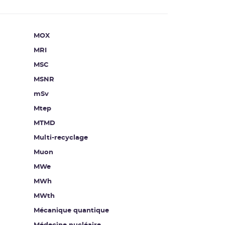
MOX
MRI
MSC
MSNR
mSv
Mtep
MTMD
Multi-recyclage
Muon
MWe
MWh
MWth
Mécanique quantique