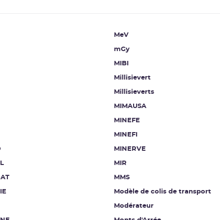
MeV
mGy
MIBI
Millisievert
Millisieverts
MIMAUSA
MINEFE
MINEFI
D
MINERVE
L
MIR
AT
MMS
IE
Modèle de colis de transport
Modérateur