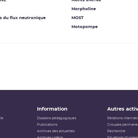
INE
Monts d'Arrée
Morpholine
s du flux neutronique
MOST
Motopompe
Information
Autres activ
ôle
Dossiers pédagogiques
Relations internat
Publications
Groupes permanen
Archives des actualités
Recherche
Archives vidéos
Situations d'urgen