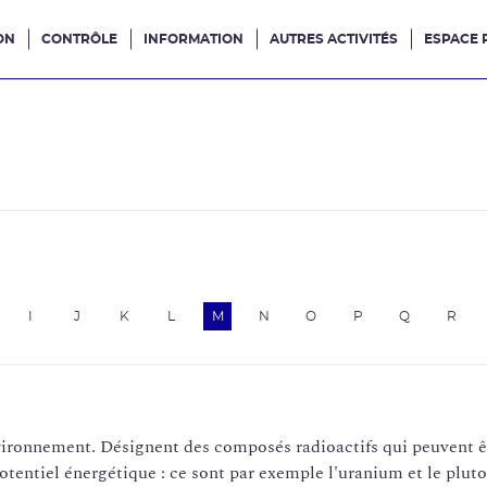
ON
CONTRÔLE
INFORMATION
AUTRES ACTIVITÉS
ESPACE 
e site
e
I
J
K
L
M
N
O
P
Q
R
environnement. Désignent des composés radioactifs qui peuvent ê
tentiel énergétique : ce sont par exemple l'uranium et le pluto