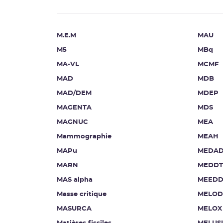
M.E.M
MAU
M5
MBq
MA-VL
MCMF
MAD
MDB
MAD/DEM
MDEP
MAGENTA
MDS
MAGNUC
MEA
Mammographie
MEAH
MAPu
MEDA
MARN
MEDDT
MAS alpha
MEEDD
Masse critique
MELOD
MASURCA
MELOX