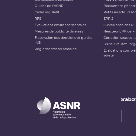
Guides de l'ASNR
Réexamens périod
Cadre législatif
Petits Réacteurs Mo
RFS
EPR 2
Évaluations environnementales
Surveillance des P
Mesures de publicité diverses
Réacteur EPR de Fl
Élaboration des décisions et guides
Corrosion sous cont
INB
Usine Creusot Forg
Réglementation associée
Évaluations compl
sûreté
S'abon
Types
newsl
Adress
e-