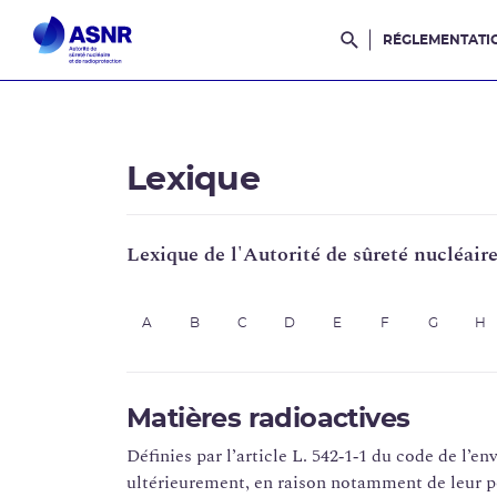
RÉGLEMENTATI
Rechercher dans l
Lexique
Lexique de l'Autorité de sûreté nucléair
A
B
C
D
E
F
G
H
Matières radioactives
Définies par l’article L. 542‑1‑1 du code de l’
ultérieurement, en raison notamment de leur po