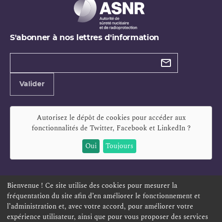
S'abonner à nos lettres d'information
Types de
newsletter
Adresse
Valider
e-
mail
Autorisez le dépôt de cookies pour accéder aux
fonctionnalités de
Twitter, Facebook et LinkedIn
?
Oui
Toujours
Bienvenue ! Ce site utilise des cookies pour mesurer la
fréquentation du site afin d’en améliorer le fonctionnement et
ESPACE PERSONNEL
OFFRES D'EMPLOI
SIGNALEMENT
l’administration et, avec votre accord, pour améliorer votre
TÉLÉSERVICES
PLAN DU SITE
LEXIQUE
expérience utilisateur, ainsi que pour vous proposer des services