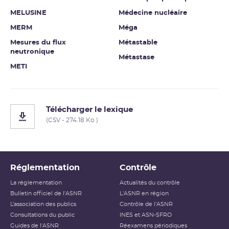
MELUSINE
Médecine nucléaire
MERM
Méga
Mesures du flux
Métastable
neutronique
Métastase
METI
Télécharger le lexique
(CSV - 274.18 Ko )
Réglementation
Contrôle
La réglementation
Actualités du contrôle
Bulletin officiel de l'ASNR
L'ASNR en région
L’association des publics
Contrôle de l'ASNR
Consultations du public
INES et ASN-SFRO
Guides de l'ASNR
Réexamens périodiques