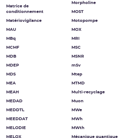
Morpholine
Matrice de
conditionnement
MOST
Matériovigilance
Motopompe
MAU
MOX
MBq
MRI
MCMF
MSC
MDB
MSNR
MDEP
mSv
MDS
Mtep
MEA
MTMD
MEAH
Multi-recyclage
MEDAD
Muon
MEDDTL
MWe
MEEDDAT
MWh
MELODIE
MWth
MELOX
Mécanique quantique