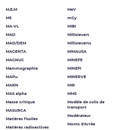
M.E.M
MeV
M5
mGy
MA-VL
MIBI
MAD
Millisievert
MAD/DEM
Millisieverts
MAGENTA
MIMAUSA
MAGNUC
MINEFE
Mammographie
MINEFI
MAPu
MINERVE
MARN
MIR
MAS alpha
MMS
Masse critique
Modèle de colis de
transport
MASURCA
Modérateur
Matières fissiles
Monts d'Arrée
Matières radioactives