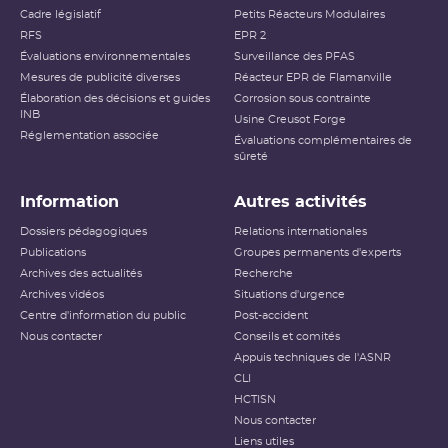
Cadre législatif
Petits Réacteurs Modulaires
RFS
EPR 2
Évaluations environnementales
Surveillance des PFAS
Mesures de publicité diverses
Réacteur EPR de Flamanville
Élaboration des décisions et guides
Corrosion sous contrainte
INB
Usine Creusot Forge
Réglementation associée
Évaluations complémentaires de
sûreté
Information
Autres activités
Dossiers pédagogiques
Relations internationales
Publications
Groupes permanents d'experts
Archives des actualités
Recherche
Archives vidéos
Situations d'urgence
Centre d'information du public
Post-accident
Nous contacter
Conseils et comités
Appuis techniques de l'ASNR
CLI
HCTISN
Nous contacter
Liens utiles