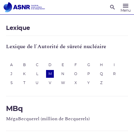
Recherche
Menu
Lexique
Lexique de l'Autorité de sûreté nucléaire
A
B
C
D
E
F
G
H
I
J
K
L
M
N
O
P
Q
R
S
T
U
V
W
X
Y
Z
MBq
MégaBecquerel (million de Becquerels)