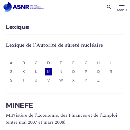
Recherche
Menu
Lexique
Lexique de l'Autorité de sûreté nucléaire
A
B
C
D
E
F
G
H
I
J
K
L
M
N
O
P
Q
R
S
T
U
V
W
X
Y
Z
MINEFE
MINistère de l'Économie, des Finances et de l'Emploi
(entre mai 2007 et mars 2008)