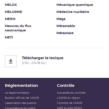
MELOX
Mécanique quantique
MELUSINE
Médecine nucléaire
MERM
Méga
Mesures du flux
Métastable
neutronique
Métastase
METI
Télécharger le lexique
(CSV - 274.18 Ko )
Réglementation
Contrôle
La réglementation
Actualités du contrôle
Bulletin officiel de l'ASNR
L'ASNR en région
L’association des publics
Contrôle de l'ASNR
Consultations du public
INES et ASN-SFRO