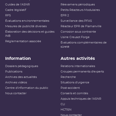
Guides de l'ASNR
Réexamens périodiques
Cadre législatif
Petits Réacteurs Modulaires
RFS
EPR 2
Évaluations environnementales
Surveillance des PFAS
Mesures de publicité diverses
Réacteur EPR de Flamanville
Élaboration des décisions et guides
Corrosion sous contrainte
INB
Usine Creusot Forge
Réglementation associée
Évaluations complémentaires de
sûreté
Information
Autres activités
Dossiers pédagogiques
Relations internationales
Publications
Groupes permanents d'experts
Archives des actualités
Recherche
Archives vidéos
Situations d'urgence
Centre d'information du public
Post-accident
Nous contacter
Conseils et comités
Appuis techniques de l'ASNR
CLI
HCTISN
Nous contacter