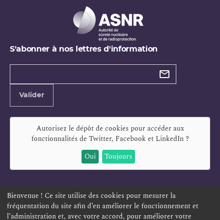
S'abonner à nos lettres d'information
Types de
newsletter
Adresse
Valider
e-
mail
Autorisez le dépôt de cookies pour accéder aux
fonctionnalités de
Twitter, Facebook et LinkedIn
?
Oui
Toujours
Bienvenue ! Ce site utilise des cookies pour mesurer la
fréquentation du site afin d’en améliorer le fonctionnement et
ESPACE PERSONNEL
OFFRES D'EMPLOI
SIGNALEMENT
l’administration et, avec votre accord, pour améliorer votre