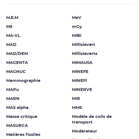
M.E.M
MeV
M5
mGy
MA-VL
MIBI
MAD
Millisievert
MAD/DEM
Millisieverts
MAGENTA
MIMAUSA
MAGNUC
MINEFE
Mammographie
MINEFI
MAPu
MINERVE
MARN
MIR
MAS alpha
MMS
Masse critique
Modèle de colis de
transport
MASURCA
Modérateur
Matières fissiles