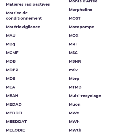
Monts d'Arrée
Matières radioactives
Morpholine
Matrice de
conditionnement
MOST
Matériovigilance
Motopompe
MAU
MOX
MBq
MRI
MCMF
MSC
MDB
MSNR
MDEP
mSv
MDS
Mtep
MEA
MTMD
MEAH
Multi-recyclage
MEDAD
Muon
MEDDTL
MWe
MEEDDAT
MWh
MELODIE
MWth