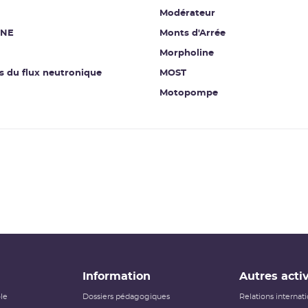
Modérateur
INE
Monts d'Arrée
Morpholine
s du flux neutronique
MOST
Motopompe
Information
Autres activ
ôle
Dossiers pédagogiques
Relations internat