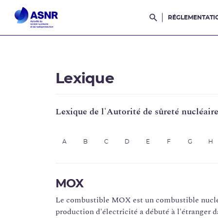
RÉGLEMENTATI
Rechercher dans l
Lexique
Lexique de l'Autorité de sûreté nucléair
A
B
C
D
E
F
G
H
MOX
Le combustible MOX est un combustible nucléai
production d'électricité a débuté à l'étranger d