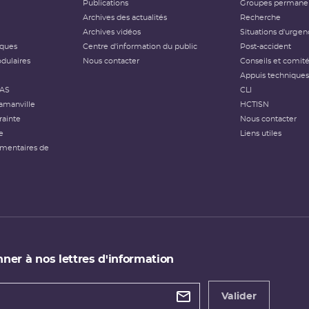
Publications
Groupes permanen
Archives des actualités
Recherche
Archives vidéos
Situations d'urgen
iques
Centre d'information du public
Post-accident
dulaires
Nous contacter
Conseils et comit
Appuis techniques
FAS
CLI
amanville
HCTISN
rainte
Nous contacter
e
Liens utiles
émentaires de
ner à nos lettres d'information
 de
etter
Valider