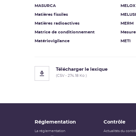
MASURCA
MELOX
Matières fissiles
MELUS
Matières radioactives
MERM
Matrice de conditionnement
Mesure
Matériovigilance
METI
Télécharger le lexique
(CSV - 274.18 Ko )
Réglementation
Contrôle
La réglementation
Actualités du contr