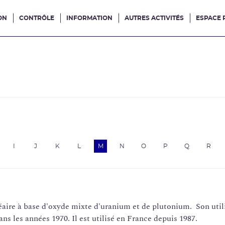
ON
CONTRÔLE
INFORMATION
AUTRES ACTIVITÉS
ESPACE 
e site
e
I
J
K
L
M
N
O
P
Q
R
re à base d'oxyde mixte d'uranium et de plutonium. Son utilis
ans les années 1970. Il est utilisé en France depuis 1987.