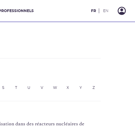
PROFESSIONNELS
FR
EN
S
T
U
V
W
X
Y
Z
ation dans des réacteurs nucléaires de