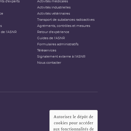
ts d'experts
Activités médicales
Activités industrielles
ce
Activités vétérinaires
Transport de substances radioactives
és
Agréments, contrôles et mesures
 de l'ASNR
Retour d'expérience
Guides de l'ASNR
Formulaires administratifs
Téléservices
Signalement externe à l'ASNR
Nous contacter
Autorisez le dépôt de
cookies pour accéder
aux fonctionnalités de