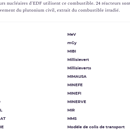
urs nucléaires d'EDF utilisent ce combustible. 24 réacteurs sont 
ement du plutonium civil, extrait du combustible irradié.
MeV
mGy
MIBI
Millisievert
Millisieverts
MIMAUSA
MINEFE
MINEFI
D
MINERVE
L
MIR
AT
MMS
IE
Modèle de colis de transport