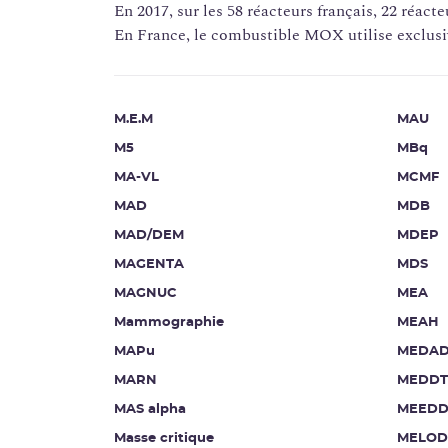
En 2017, sur les 58 réacteurs français, 22 réacte
En France, le combustible MOX utilise exclusiv
M.E.M
MAU
M5
MBq
MA-VL
MCMF
MAD
MDB
MAD/DEM
MDEP
MAGENTA
MDS
MAGNUC
MEA
Mammographie
MEAH
MAPu
MEDA
MARN
MEDDT
MAS alpha
MEEDD
Masse critique
MELOD