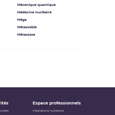
Mécanique quantique
Médecine nucléaire
Méga
Métastable
Métastase
ités
Espace professionnels
ionales
Installations nucléaires