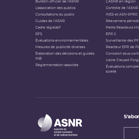
Bulletin officiel de l'ASNR
L'ASNR en région
L’association des publics
Contrôle de l'ASNR
Consultations du public
INES et ASN-SFRO
Guides de l'ASNR
Réexamens périod
Cadre législatif
Petits Réacteurs Mo
RFS
EPR 2
Évaluations environnementales
Surveillance des P
Mesures de publicité diverses
Réacteur EPR de Fl
Élaboration des décisions et guides
Corrosion sous cont
INB
Usine Creusot Forg
Réglementation associée
Évaluations compl
sûreté
S'abon
Types
newsl