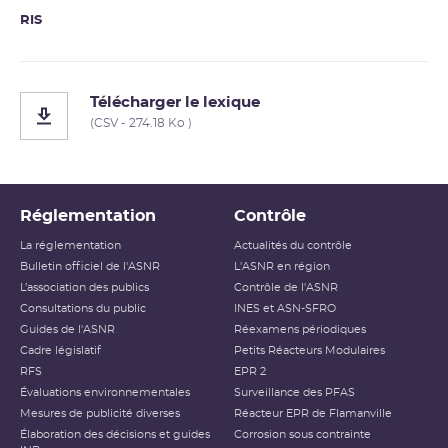
RIS
Télécharger le lexique
(CSV - 274.18 Ko )
Réglementation
Contrôle
La réglementation
Actualités du contrôle
Bulletin officiel de l'ASNR
L'ASNR en région
L’association des publics
Contrôle de l'ASNR
Consultations du public
INES et ASN-SFRO
Guides de l'ASNR
Réexamens périodiques
Cadre législatif
Petits Réacteurs Modulaires
RFS
EPR 2
Évaluations environnementales
Surveillance des PFAS
Mesures de publicité diverses
Réacteur EPR de Flamanville
Élaboration des décisions et guides
Corrosion sous contrainte