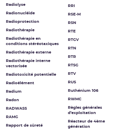
Radiolyse
RRI
Radionucléide
RSE-M
Radioprotection
RSN
Radiothérapie
RTE
Radiothérapie en
RTGV
conditions stéréotaxiques
RTN
Radiothérapie externe
RTR
Radiothérapie interne
RTSG
vectorisée
RTV
Radiotoxicité potentielle
RUS
Radioélément
Ruthénium 106
Radium
RWMC
Radon
Règles générales
RADWASS
d’exploitation
RAMG
Réacteur de 4ème
Rapport de sûreté
génération