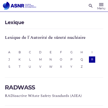
Recherche
Menu
Lexique
Lexique de l'Autorité de sûreté nucléaire
A
B
C
D
E
F
G
H
I
J
K
L
M
N
O
P
Q
R
S
T
U
V
W
X
Y
Z
RADWASS
RADioactive WAste Safety Standards (AIEA)