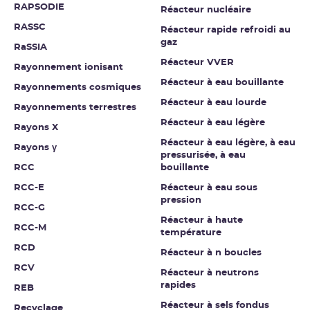
RAPSODIE
Réacteur nucléaire
RASSC
Réacteur rapide refroidi au
gaz
RaSSIA
Réacteur VVER
Rayonnement ionisant
Réacteur à eau bouillante
Rayonnements cosmiques
Réacteur à eau lourde
Rayonnements terrestres
Réacteur à eau légère
Rayons X
Réacteur à eau légère, à eau
Rayons γ
pressurisée, à eau
RCC
bouillante
RCC-E
Réacteur à eau sous
pression
RCC-G
Réacteur à haute
RCC-M
température
RCD
Réacteur à n boucles
RCV
Réacteur à neutrons
rapides
REB
Réacteur à sels fondus
Recyclage