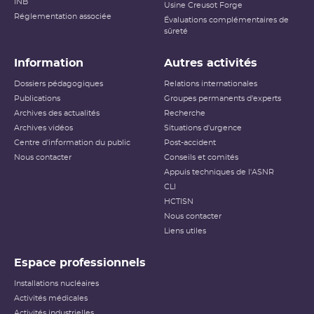
INB
Usine Creusot Forge
Réglementation associée
Évaluations complémentaires de
sûreté
Information
Autres activités
Dossiers pédagogiques
Relations internationales
Publications
Groupes permanents d'experts
Archives des actualités
Recherche
Archives vidéos
Situations d'urgence
Centre d'information du public
Post-accident
Nous contacter
Conseils et comités
Appuis techniques de l'ASNR
CLI
HCTISN
Nous contacter
Liens utiles
Espace professionnels
Installations nucléaires
Activités médicales
Activités industrielles