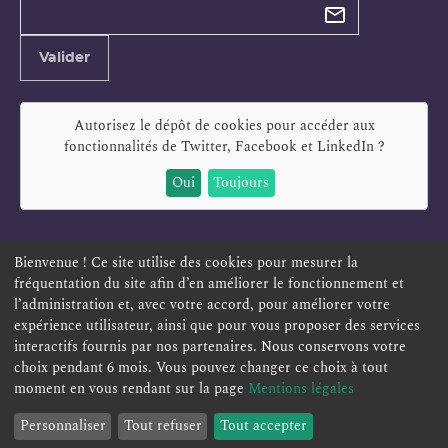
newsletter
Adresse
Valider
e-
mail
Autorisez le dépôt de cookies pour accéder aux
fonctionnalités de
Twitter, Facebook et LinkedIn
?
Oui
Toujours
Bienvenue ! Ce site utilise des cookies pour mesurer la
fréquentation du site afin d’en améliorer le fonctionnement et
ESPACE PERSONNEL
OFFRES D'EMPLOI
SIGNALEMENT
l’administration et, avec votre accord, pour améliorer votre
TÉLÉSERVICES
PLAN DU SITE
LEXIQUE
expérience utilisateur, ainsi que pour vous proposer des services
ACCESSIBILITÉ
POLITIQUE DE CONFIDENTIALITÉ
interactifs fournis par nos partenaires. Nous conservons votre
choix pendant 6 mois. Vous pouvez changer ce choix à tout
MENTIONS LÉGALES
CONTACT
moment en vous rendant sur la page
Mentions légales
Personnaliser
Tout refuser
Tout accepter