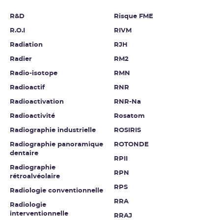
R&D
Risque FME
R.O.I
RIVM
Radiation
RJH
Radier
RM2
Radio-isotope
RMN
Radioactif
RNR
Radioactivation
RNR-Na
Radioactivité
Rosatom
Radiographie industrielle
ROSIRIS
Radiographie panoramique
ROTONDE
dentaire
RPII
Radiographie
RPN
rétroalvéolaire
RPS
Radiologie conventionnelle
RRA
Radiologie
interventionnelle
RRAJ