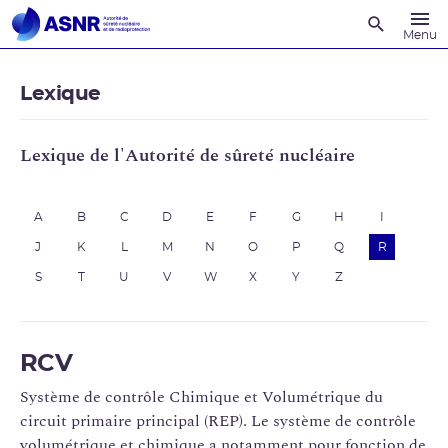
Recherche
Menu
Lexique
Lexique de l'Autorité de sûreté nucléaire
A
B
C
D
E
F
G
H
I
J
K
L
M
N
O
P
Q
R
S
T
U
V
W
X
Y
Z
RCV
Système de contrôle Chimique et Volumétrique du
circuit primaire principal (REP). Le système de contrôle
volumétrique et chimique a notamment pour fonction de