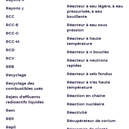
Rayons X
Réacteur à eau légère, à eau
Rayons γ
pressurisée, à eau
RCC
bouillante
RCC-E
Réacteur à eau sous
pression
RCC-G
Réacteur à haute
RCC-M
température
RCD
Réacteur à n boucles
RCV
Réacteur à neutrons
rapides
REB
Réacteur à sels fondus
Recyclage
Réacteur à très haute
Recyclage des
température
combustibles usés
Réaction en chaîne
Rejets d'effluents
radioactifs liquides
Réaction nucléaire
Rem
Réactivité
REP
Récupérateur de corium
Repli