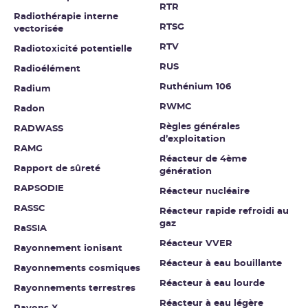
RTR
Radiothérapie interne
RTSG
vectorisée
RTV
Radiotoxicité potentielle
RUS
Radioélément
Ruthénium 106
Radium
RWMC
Radon
Règles générales
RADWASS
d’exploitation
RAMG
Réacteur de 4ème
Rapport de sûreté
génération
RAPSODIE
Réacteur nucléaire
RASSC
Réacteur rapide refroidi au
gaz
RaSSIA
Réacteur VVER
Rayonnement ionisant
Réacteur à eau bouillante
Rayonnements cosmiques
Réacteur à eau lourde
Rayonnements terrestres
Réacteur à eau légère