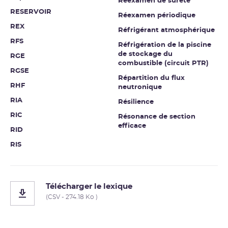
Réexamen de sûreté
RESERVOIR
Réexamen périodique
REX
Réfrigérant atmosphérique
RFS
Réfrigération de la piscine
de stockage du
RGE
combustible (circuit PTR)
RGSE
Répartition du flux
RHF
neutronique
RIA
Résilience
RIC
Résonance de section
efficace
RID
RIS
Télécharger le lexique
(CSV - 274.18 Ko )