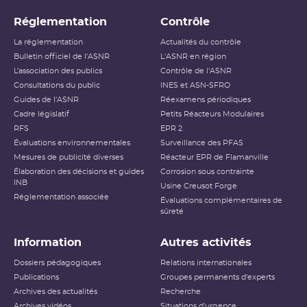
Réglementation
Contrôle
La réglementation
Actualités du contrôle
Bulletin officiel de l'ASNR
L'ASNR en région
L’association des publics
Contrôle de l'ASNR
Consultations du public
INES et ASN-SFRO
Guides de l'ASNR
Réexamens périodiques
Cadre législatif
Petits Réacteurs Modulaires
RFS
EPR 2
Évaluations environnementales
Surveillance des PFAS
Mesures de publicité diverses
Réacteur EPR de Flamanville
Élaboration des décisions et guides
Corrosion sous contrainte
INB
Usine Creusot Forge
Réglementation associée
Évaluations complémentaires de
sûreté
Information
Autres activités
Dossiers pédagogiques
Relations internationales
Publications
Groupes permanents d'experts
Archives des actualités
Recherche
Archives vidéos
Situations d'urgence