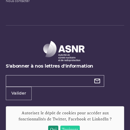
Nous contacter
S'abonner à nos lettres d'information
Types de
newsletter
Adresse
Valider
e-
mail
Autorisez le dépôt de cookies pour accéder aux
fonctionnalités de
Twitter, Facebook et LinkedIn
?
Oui
Toujours