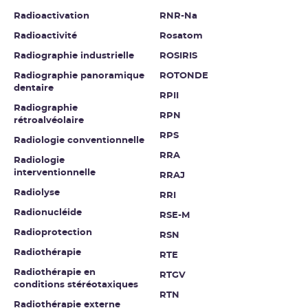
Radioactivation
RNR-Na
Radioactivité
Rosatom
Radiographie industrielle
ROSIRIS
Radiographie panoramique
ROTONDE
dentaire
RPII
Radiographie
RPN
rétroalvéolaire
RPS
Radiologie conventionnelle
RRA
Radiologie
interventionnelle
RRAJ
Radiolyse
RRI
Radionucléide
RSE-M
Radioprotection
RSN
Radiothérapie
RTE
Radiothérapie en
RTGV
conditions stéréotaxiques
RTN
Radiothérapie externe