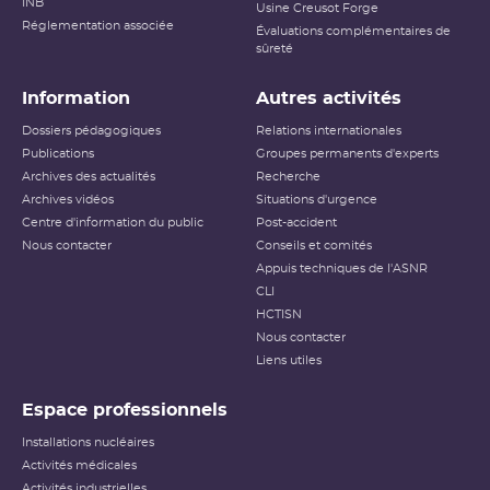
INB
Usine Creusot Forge
Réglementation associée
Évaluations complémentaires de
sûreté
Information
Autres activités
Dossiers pédagogiques
Relations internationales
Publications
Groupes permanents d'experts
Archives des actualités
Recherche
Archives vidéos
Situations d'urgence
Centre d'information du public
Post-accident
Nous contacter
Conseils et comités
Appuis techniques de l'ASNR
CLI
HCTISN
Nous contacter
Liens utiles
Espace professionnels
Installations nucléaires
Activités médicales
Activités industrielles