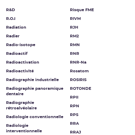
R&D
Risque FME
R.O.I
RIVM
Radiation
RJH
Radier
RM2
Radio-isotope
RMN
Radioactif
RNR
Radioactivation
RNR-Na
Radioactivité
Rosatom
Radiographie industrielle
ROSIRIS
Radiographie panoramique
ROTONDE
dentaire
RPII
Radiographie
RPN
rétroalvéolaire
RPS
Radiologie conventionnelle
RRA
Radiologie
interventionnelle
RRAJ