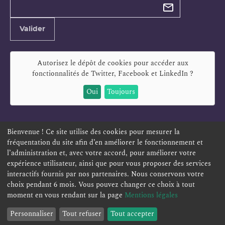
newsletter
Adresse
Valider
e-
mail
Autorisez le dépôt de cookies pour accéder aux
fonctionnalités de
Twitter, Facebook et LinkedIn
?
Oui
Toujours
Bienvenue ! Ce site utilise des cookies pour mesurer la
fréquentation du site afin d’en améliorer le fonctionnement et
ESPACE PERSONNEL
OFFRES D'EMPLOI
SIGNALEMENT
l’administration et, avec votre accord, pour améliorer votre
TÉLÉSERVICES
PLAN DU SITE
LEXIQUE
expérience utilisateur, ainsi que pour vous proposer des services
ACCESSIBILITÉ
POLITIQUE DE CONFIDENTIALITÉ
interactifs fournis par nos partenaires. Nous conservons votre
choix pendant 6 mois. Vous pouvez changer ce choix à tout
MENTIONS LÉGALES
CONTACT
moment en vous rendant sur la page
Mentions légales
Personnaliser
Tout refuser
Tout accepter