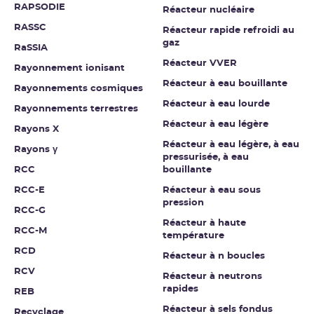
RAPSODIE
Réacteur nucléaire
RASSC
Réacteur rapide refroidi au
gaz
RaSSIA
Réacteur VVER
Rayonnement ionisant
Réacteur à eau bouillante
Rayonnements cosmiques
Réacteur à eau lourde
Rayonnements terrestres
Réacteur à eau légère
Rayons X
Réacteur à eau légère, à eau
Rayons γ
pressurisée, à eau
RCC
bouillante
RCC-E
Réacteur à eau sous
pression
RCC-G
Réacteur à haute
RCC-M
température
RCD
Réacteur à n boucles
RCV
Réacteur à neutrons
rapides
REB
Réacteur à sels fondus
Recyclage