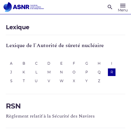
Recherche
Menu
Lexique
Lexique de l'Autorité de sûreté nucléaire
A
B
C
D
E
F
G
H
I
J
K
L
M
N
O
P
Q
R
S
T
U
V
W
X
Y
Z
RSN
Règlement relatif à la Sécurité des Navires