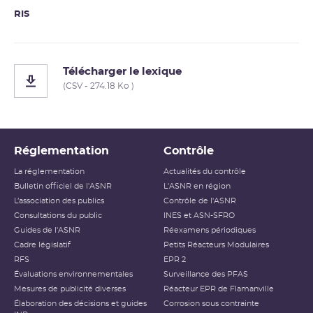
RIS
Télécharger le lexique
(CSV - 274.18 Ko )
Réglementation
Contrôle
La réglementation
Actualités du contrôle
Bulletin officiel de l'ASNR
L'ASNR en région
L’association des publics
Contrôle de l'ASNR
Consultations du public
INES et ASN-SFRO
Guides de l'ASNR
Réexamens périodiques
Cadre législatif
Petits Réacteurs Modulaires
RFS
EPR 2
Évaluations environnementales
Surveillance des PFAS
Mesures de publicité diverses
Réacteur EPR de Flamanville
Élaboration des décisions et guides
Corrosion sous contrainte