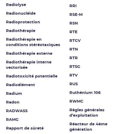
Radiolyse
RRI
Radionucléide
RSE-M
Radioprotection
RSN
Radiothérapie
RTE
Radiothérapie en
RTGV
conditions stéréotaxiques
RTN
Radiothérapie externe
RTR
Radiothérapie interne
RTSG
vectorisée
RTV
Radiotoxicité potentielle
RUS
Radioélément
Ruthénium 106
Radium
RWMC
Radon
Règles générales
RADWASS
d’exploitation
RAMG
Réacteur de 4ème
Rapport de sûreté
génération