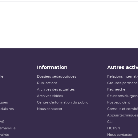
Information
Autres activ
ôle
Dossiers pédagogiques
Relations internat
Publications
Groupes permanen
Archives des actualités
Recherche
Archives vidéos
Situations d'urgen
iques
Centre d'information du public
Post-accident
dulaires
Nous contacter
Conseils et comit
Appuis techniques
FAS
CLI
amanville
HCTISN
rainte
Nous contacter