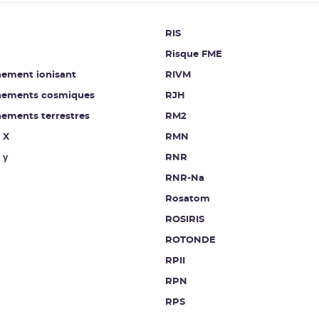
RIS
Risque FME
ement ionisant
RIVM
ements cosmiques
RJH
ements terrestres
RM2
 X
RMN
 γ
RNR
RNR-Na
Rosatom
ROSIRIS
ROTONDE
RPII
RPN
RPS