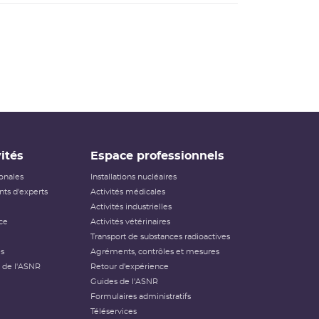
ités
Espace professionnels
ionales
Installations nucléaires
ts d'experts
Activités médicales
Activités industrielles
ce
Activités vétérinaires
Transport de substances radioactives
és
Agréments, contrôles et mesures
 de l'ASNR
Retour d'expérience
Guides de l'ASNR
Formulaires administratifs
Téléservices