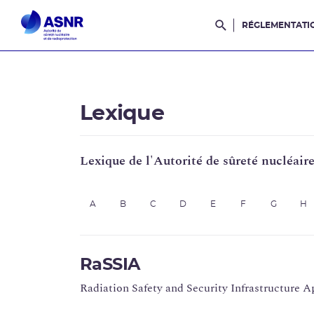
RÉGLEMENTATI
Rechercher dans l
Lexique
Lexique de l'Autorité de sûreté nucléair
A
B
C
D
E
F
G
H
RaSSIA
Radiation Safety and Security Infrastructure Ap