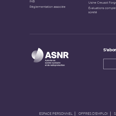
INB
Usine Creusot Forg
Réglementation associée
Évaluations compl
sûreté
S'abon
Types
newsl
Adress
e-
mail
ESPACE PERSONNEL
OFFRES D'EMPLOI