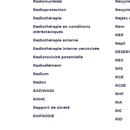
Radionucléide
Recycl
Radioprotection
Recycl
Radiothérapie
Rejets 
Radiothérapie en conditions
Rem
stéréotaxiques
REP
Radiothérapie externe
Repli
Radiothérapie interne vectorisée
RESER
Radiotoxicité potentielle
REX
Radioélément
RFS
Radium
RGE
Radon
RGSE
RADWASS
RHF
RAMG
RIA
Rapport de sûreté
RIC
RAPSODIE
RID