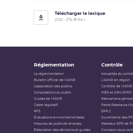
Télécharger le lexique
(CSV - 274.18 Ko )
Réglementation
Contrôle
La réglementation
Actualités du contr
Bulletin officiel de l'ASNR
L'ASNR en région
L’association des publics
Contrôle de l'ASNR
Consultations du public
INES et ASN-SFRO
Guides de l'ASNR
Réexamens périod
Cadre législatif
Petits Réacteurs Mo
RFS
EPR 2
Évaluations environnementales
Surveillance des P
Mesures de publicité diverses
Réacteur EPR de Fl
Élaboration des décisions et guides
Corrosion sous cont