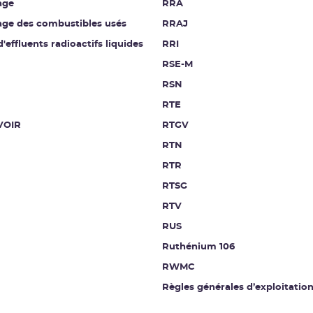
age
RRA
age des combustibles usés
RRAJ
d'effluents radioactifs liquides
RRI
RSE-M
RSN
RTE
VOIR
RTGV
RTN
RTR
RTSG
RTV
RUS
Ruthénium 106
RWMC
Règles générales d’exploitatio