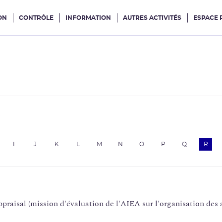
ON
CONTRÔLE
INFORMATION
AUTRES ACTIVITÉS
ESPACE 
e site
e
I
J
K
L
M
N
O
P
Q
R
praisal (mission d'évaluation de l'AIEA sur l'organisation des 