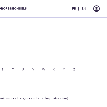
PROFESSIONNELS
FR
EN
S
T
U
V
W
X
Y
Z
autorités chargées de la radioprotection)