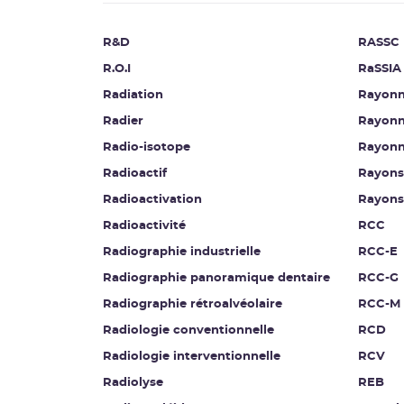
R&D
RASSC
R.O.I
RaSSIA
Radiation
Rayonn
Radier
Rayonn
Radio-isotope
Rayonn
Radioactif
Rayons
Radioactivation
Rayons
Radioactivité
RCC
Radiographie industrielle
RCC-E
Radiographie panoramique dentaire
RCC-G
Radiographie rétroalvéolaire
RCC-M
Radiologie conventionnelle
RCD
Radiologie interventionnelle
RCV
Radiolyse
REB