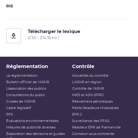
RIS
Télécharger le lexique
(CSV - 274.18 Ko )
Réglementation
Contrôle
La réglementation
Actualités du contrôle
Bulletin officiel de l'ASNR
L'ASNR en région
L’association des publics
Contrôle de l'ASNR
Consultations du public
INES et ASN-SFRO
Guides de l'ASNR
Réexamens périodiques
Cadre législatif
Petits Réacteurs Modulaires
RFS
EPR 2
Évaluations environnementales
Surveillance des PFAS
Mesures de publicité diverses
Réacteur EPR de Flamanville
Élaboration des décisions et guides
Corrosion sous contrainte