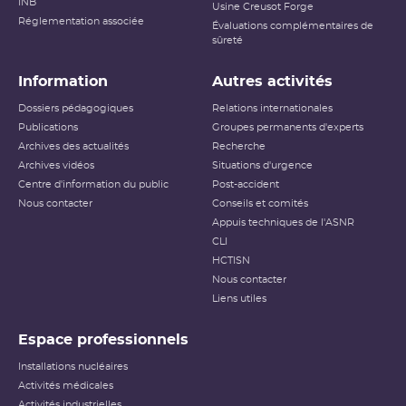
INB
Usine Creusot Forge
Réglementation associée
Évaluations complémentaires de
sûreté
Information
Autres activités
Dossiers pédagogiques
Relations internationales
Publications
Groupes permanents d'experts
Archives des actualités
Recherche
Archives vidéos
Situations d'urgence
Centre d'information du public
Post-accident
Nous contacter
Conseils et comités
Appuis techniques de l'ASNR
CLI
HCTISN
Nous contacter
Liens utiles
Espace professionnels
Installations nucléaires
Activités médicales
Activités industrielles