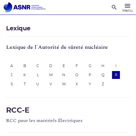
Recherche
Menu
Lexique
Lexique de l'Autorité de sûreté nucléaire
A
B
C
D
E
F
G
H
I
J
K
L
M
N
O
P
Q
R
S
T
U
V
W
X
Y
Z
RCC-E
RCC pour les matériels Électriques