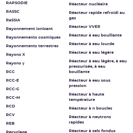
RAPSODIE
Réacteur nucléaire
RASSC
Réacteur rapide refroidi au
gaz
RaSSIA
Réacteur VVER
Rayonnement ionisant
Réacteur à eau bouillante
Rayonnements cosmiques
Réacteur à eau lourde
Rayonnements terrestres
Réacteur à eau légère
Rayons X
Réacteur à eau légère, à eau
Rayons γ
pressurisée, à eau
RCC
bouillante
RCC-E
Réacteur à eau sous
pression
RCC-G
Réacteur à haute
RCC-M
température
RCD
Réacteur à n boucles
RCV
Réacteur à neutrons
rapides
REB
Réacteur à sels fondus
Recyclage