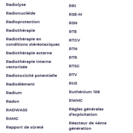
Radiolyse
RRI
Radionucléide
RSE-M
Radioprotection
RSN
Radiothérapie
RTE
Radiothérapie en
RTGV
conditions stéréotaxiques
RTN
Radiothérapie externe
RTR
Radiothérapie interne
RTSG
vectorisée
RTV
Radiotoxicité potentielle
RUS
Radioélément
Ruthénium 106
Radium
RWMC
Radon
Règles générales
RADWASS
d’exploitation
RAMG
Réacteur de 4ème
Rapport de sûreté
génération