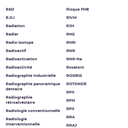
R&D
Risque FME
R.O.I
RIVM
Radiation
RJH
Radier
RM2
Radio-isotope
RMN
Radioactif
RNR
Radioactivation
RNR-Na
Radioactivité
Rosatom
Radiographie industrielle
ROSIRIS
Radiographie panoramique
ROTONDE
dentaire
RPII
Radiographie
RPN
rétroalvéolaire
RPS
Radiologie conventionnelle
RRA
Radiologie
interventionnelle
RRAJ