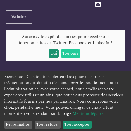
newsletter
Adresse
Valider
e-
mail
Autorisez le dépôt de cookies pour accéder aux
fonctionnalités de
Twitter, Facebook et LinkedIn
?
Oui
Toujours
Bienvenue ! Ce site utilise des cookies pour mesurer la
fréquentation du site afin d’en améliorer le fonctionnement et
ESPACE PERSONNEL
OFFRES D'EMPLOI
SIGNALEMENT
l’administration et, avec votre accord, pour améliorer votre
TÉLÉSERVICES
PLAN DU SITE
LEXIQUE
expérience utilisateur, ainsi que pour vous proposer des services
ACCESSIBILITÉ
POLITIQUE DE CONFIDENTIALITÉ
interactifs fournis par nos partenaires. Nous conservons votre
choix pendant 6 mois. Vous pouvez changer ce choix à tout
MENTIONS LÉGALES
CONTACT
moment en vous rendant sur la page
Mentions légales
Personnaliser
Tout refuser
Tout accepter