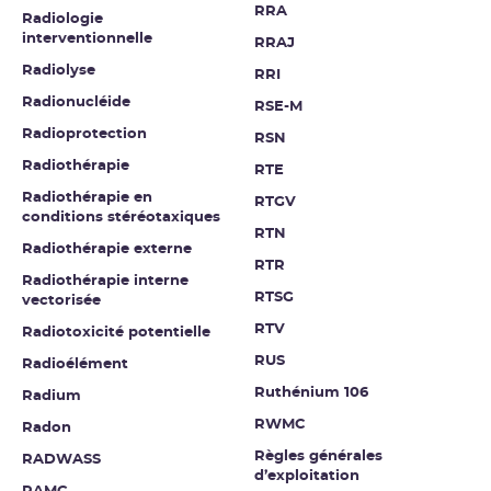
RRA
Radiologie
interventionnelle
RRAJ
Radiolyse
RRI
Radionucléide
RSE-M
Radioprotection
RSN
Radiothérapie
RTE
Radiothérapie en
RTGV
conditions stéréotaxiques
RTN
Radiothérapie externe
RTR
Radiothérapie interne
RTSG
vectorisée
RTV
Radiotoxicité potentielle
RUS
Radioélément
Ruthénium 106
Radium
RWMC
Radon
Règles générales
RADWASS
d’exploitation