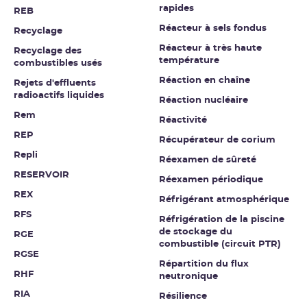
rapides
REB
Réacteur à sels fondus
Recyclage
Réacteur à très haute
Recyclage des
température
combustibles usés
Réaction en chaîne
Rejets d'effluents
radioactifs liquides
Réaction nucléaire
Rem
Réactivité
REP
Récupérateur de corium
Repli
Réexamen de sûreté
RESERVOIR
Réexamen périodique
REX
Réfrigérant atmosphérique
RFS
Réfrigération de la piscine
de stockage du
RGE
combustible (circuit PTR)
RGSE
Répartition du flux
RHF
neutronique
RIA
Résilience