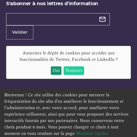
S'abonner à nos lettres d'information
Types de
newsletter
Adresse
Valider
e-
mail
Autorisez le dépôt de cookies pour accéder aux
fonctionnalités de
Twitter, Facebook et LinkedIn
?
Oui
Toujours
Bienvenue ! Ce site utilise des cookies pour mesurer la
fréquentation du site afin d’en améliorer le fonctionnement et
ESPACE PERSONNEL
OFFRES D'EMPLOI
SIGNALEMENT
l’administration et, avec votre accord, pour améliorer votre
TÉLÉSERVICES
PLAN DU SITE
LEXIQUE
expérience utilisateur, ainsi que pour vous proposer des services
ACCESSIBILITÉ
POLITIQUE DE CONFIDENTIALITÉ
interactifs fournis par nos partenaires. Nous conservons votre
choix pendant 6 mois. Vous pouvez changer ce choix à tout
MENTIONS LÉGALES
CONTACT
moment en vous rendant sur la page
Mentions légales