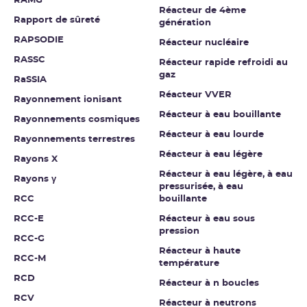
RAMG
Réacteur de 4ème
Rapport de sûreté
génération
RAPSODIE
Réacteur nucléaire
RASSC
Réacteur rapide refroidi au
gaz
RaSSIA
Réacteur VVER
Rayonnement ionisant
Réacteur à eau bouillante
Rayonnements cosmiques
Réacteur à eau lourde
Rayonnements terrestres
Réacteur à eau légère
Rayons X
Réacteur à eau légère, à eau
Rayons γ
pressurisée, à eau
RCC
bouillante
RCC-E
Réacteur à eau sous
pression
RCC-G
Réacteur à haute
RCC-M
température
RCD
Réacteur à n boucles
RCV
Réacteur à neutrons