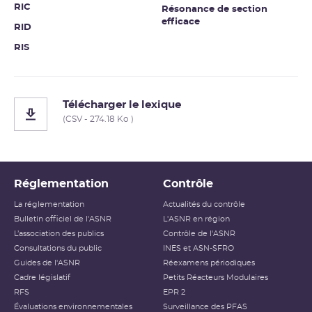
RIC
Résonance de section
efficace
RID
RIS
Télécharger le lexique
(CSV - 274.18 Ko )
Réglementation
Contrôle
La réglementation
Actualités du contrôle
Bulletin officiel de l'ASNR
L'ASNR en région
L’association des publics
Contrôle de l'ASNR
Consultations du public
INES et ASN-SFRO
Guides de l'ASNR
Réexamens périodiques
Cadre législatif
Petits Réacteurs Modulaires
RFS
EPR 2
Évaluations environnementales
Surveillance des PFAS