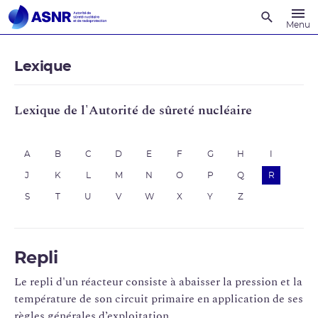
Recherche
Menu
Lexique
Lexique de l'Autorité de sûreté nucléaire
A
B
C
D
E
F
G
H
I
J
K
L
M
N
O
P
Q
R
S
T
U
V
W
X
Y
Z
Repli
Le repli d'un réacteur consiste à abaisser la pression et la
température de son circuit primaire en application de ses
règles générales d’exploitation