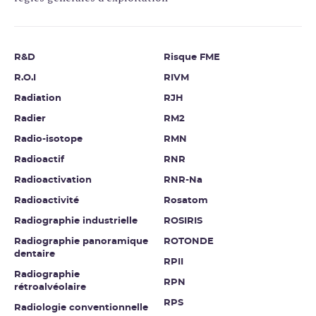
R&D
Risque FME
R.O.I
RIVM
Radiation
RJH
Radier
RM2
Radio-isotope
RMN
Radioactif
RNR
Radioactivation
RNR-Na
Radioactivité
Rosatom
Radiographie industrielle
ROSIRIS
Radiographie panoramique
ROTONDE
dentaire
RPII
Radiographie
RPN
rétroalvéolaire
RPS
Radiologie conventionnelle