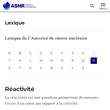
Recherche
Menu
Lexique
Lexique de l'Autorité de sûreté nucléaire
A
B
C
D
E
F
G
H
I
J
K
L
M
N
O
P
Q
R
S
T
U
V
W
X
Y
Z
Réactivité
La réactivité est une grandeur permettant de mesurer
l'écart d'un cœur par rapport à la criticité.