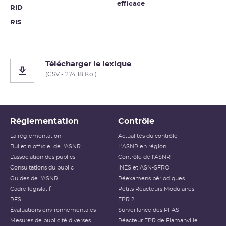
efficace
RID
RIS
Télécharger le lexique
(CSV - 274.18 Ko )
Réglementation
Contrôle
La réglementation
Actualités du contrôle
Bulletin officiel de l'ASNR
L'ASNR en région
L’association des publics
Contrôle de l'ASNR
Consultations du public
INES et ASN-SFRO
Guides de l'ASNR
Réexamens périodiques
Cadre législatif
Petits Réacteurs Modulaires
RFS
EPR 2
Évaluations environnementales
Surveillance des PFAS
Mesures de publicité diverses
Réacteur EPR de Flamanville