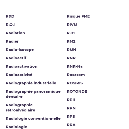
R&D
Risque FME
R.O.I
RIVM
Radiation
RJH
Radier
RM2
Radio-isotope
RMN
Radioactif
RNR
Radioactivation
RNR-Na
Radioactivité
Rosatom
Radiographie industrielle
ROSIRIS
Radiographie panoramique
ROTONDE
dentaire
RPII
Radiographie
RPN
rétroalvéolaire
RPS
Radiologie conventionnelle
RRA
Radiologie