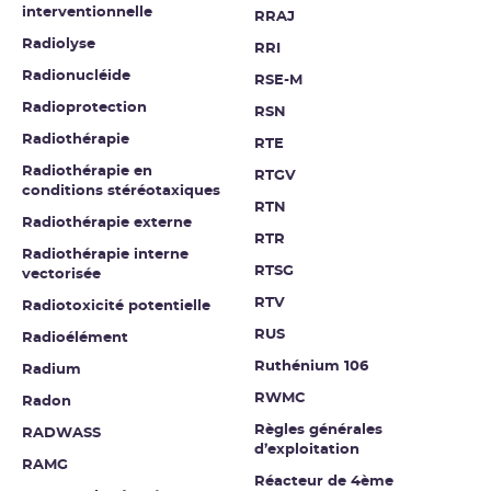
interventionnelle
RRAJ
Radiolyse
RRI
Radionucléide
RSE-M
Radioprotection
RSN
Radiothérapie
RTE
Radiothérapie en
RTGV
conditions stéréotaxiques
RTN
Radiothérapie externe
RTR
Radiothérapie interne
RTSG
vectorisée
RTV
Radiotoxicité potentielle
RUS
Radioélément
Ruthénium 106
Radium
RWMC
Radon
Règles générales
RADWASS
d’exploitation
RAMG
Réacteur de 4ème