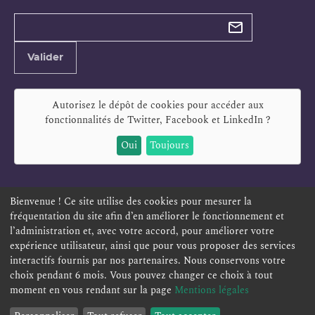
Types de
newsletter
Adresse
Valider
e-
mail
Autorisez le dépôt de cookies pour accéder aux
fonctionnalités de
Twitter, Facebook et LinkedIn
?
Oui
Toujours
Bienvenue ! Ce site utilise des cookies pour mesurer la
fréquentation du site afin d’en améliorer le fonctionnement et
ESPACE PERSONNEL
OFFRES D'EMPLOI
SIGNALEMENT
l’administration et, avec votre accord, pour améliorer votre
TÉLÉSERVICES
PLAN DU SITE
LEXIQUE
expérience utilisateur, ainsi que pour vous proposer des services
ACCESSIBILITÉ
POLITIQUE DE CONFIDENTIALITÉ
interactifs fournis par nos partenaires. Nous conservons votre
choix pendant 6 mois. Vous pouvez changer ce choix à tout
MENTIONS LÉGALES
CONTACT
moment en vous rendant sur la page
Mentions légales