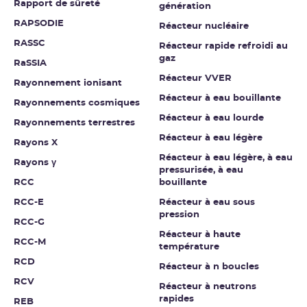
Rapport de sûreté
génération
RAPSODIE
Réacteur nucléaire
RASSC
Réacteur rapide refroidi au
gaz
RaSSIA
Réacteur VVER
Rayonnement ionisant
Réacteur à eau bouillante
Rayonnements cosmiques
Réacteur à eau lourde
Rayonnements terrestres
Réacteur à eau légère
Rayons X
Réacteur à eau légère, à eau
Rayons γ
pressurisée, à eau
RCC
bouillante
RCC-E
Réacteur à eau sous
pression
RCC-G
Réacteur à haute
RCC-M
température
RCD
Réacteur à n boucles
RCV
Réacteur à neutrons
rapides
REB