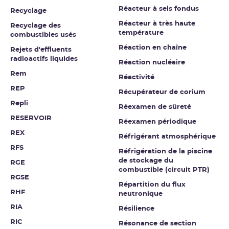
Réacteur à sels fondus
Recyclage
Réacteur à très haute
Recyclage des
température
combustibles usés
Réaction en chaîne
Rejets d'effluents
radioactifs liquides
Réaction nucléaire
Rem
Réactivité
REP
Récupérateur de corium
Repli
Réexamen de sûreté
RESERVOIR
Réexamen périodique
REX
Réfrigérant atmosphérique
RFS
Réfrigération de la piscine
de stockage du
RGE
combustible (circuit PTR)
RGSE
Répartition du flux
RHF
neutronique
RIA
Résilience
RIC
Résonance de section