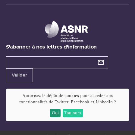
S'abonner à nos lettres d'information
Types de
newsletter
Adresse
Valider
e-
mail
Autorisez le dépôt de cookies pour accéder aux
fonctionnalités de
Twitter, Facebook et LinkedIn
?
Oui
Toujours