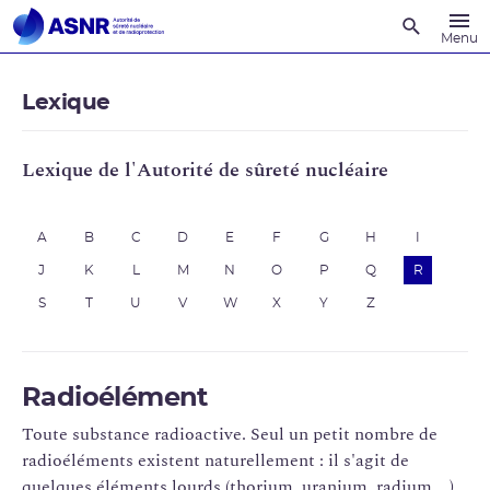
Recherche
Menu
Lexique
Lexique de l'Autorité de sûreté nucléaire
A
B
C
D
E
F
G
H
I
J
K
L
M
N
O
P
Q
R
S
T
U
V
W
X
Y
Z
Radioélément
Toute substance radioactive. Seul un petit nombre de
radioéléments existent naturellement : il s'agit de
quelques éléments lourds (thorium, uranium, radium....)