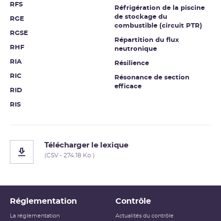
RFS
Réfrigération de la piscine
de stockage du
RGE
combustible (circuit PTR)
RGSE
Répartition du flux
RHF
neutronique
RIA
Résilience
RIC
Résonance de section
efficace
RID
RIS
Télécharger le lexique
(CSV - 274.18 Ko )
Réglementation
Contrôle
La réglementation
Actualités du contrôle