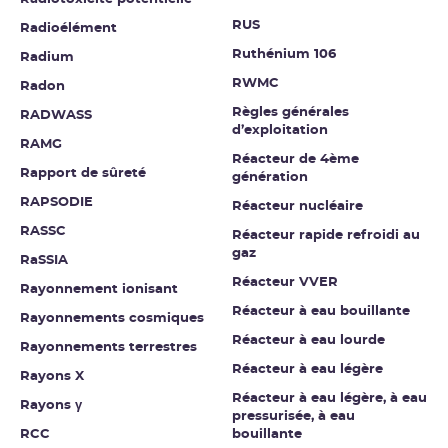
RUS
Radioélément
Ruthénium 106
Radium
RWMC
Radon
Règles générales
RADWASS
d’exploitation
RAMG
Réacteur de 4ème
Rapport de sûreté
génération
RAPSODIE
Réacteur nucléaire
RASSC
Réacteur rapide refroidi au
gaz
RaSSIA
Réacteur VVER
Rayonnement ionisant
Réacteur à eau bouillante
Rayonnements cosmiques
Réacteur à eau lourde
Rayonnements terrestres
Réacteur à eau légère
Rayons X
Réacteur à eau légère, à eau
Rayons γ
pressurisée, à eau
RCC
bouillante