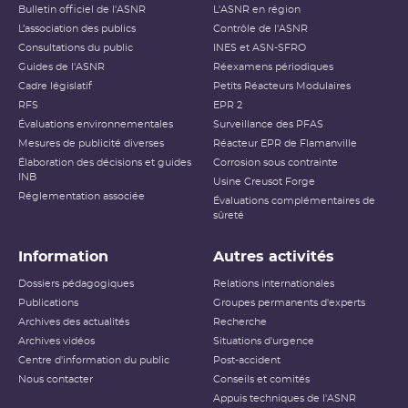
Bulletin officiel de l'ASNR
L'ASNR en région
L’association des publics
Contrôle de l'ASNR
Consultations du public
INES et ASN-SFRO
Guides de l'ASNR
Réexamens périodiques
Cadre législatif
Petits Réacteurs Modulaires
RFS
EPR 2
Évaluations environnementales
Surveillance des PFAS
Mesures de publicité diverses
Réacteur EPR de Flamanville
Élaboration des décisions et guides
Corrosion sous contrainte
INB
Usine Creusot Forge
Réglementation associée
Évaluations complémentaires de
sûreté
Information
Autres activités
Dossiers pédagogiques
Relations internationales
Publications
Groupes permanents d'experts
Archives des actualités
Recherche
Archives vidéos
Situations d'urgence
Centre d'information du public
Post-accident
Nous contacter
Conseils et comités
Appuis techniques de l'ASNR