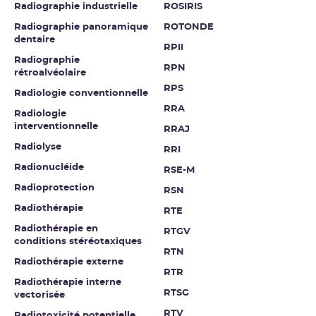
Radiographie industrielle
ROSIRIS
Radiographie panoramique
ROTONDE
dentaire
RPII
Radiographie
RPN
rétroalvéolaire
RPS
Radiologie conventionnelle
RRA
Radiologie
interventionnelle
RRAJ
Radiolyse
RRI
Radionucléide
RSE-M
Radioprotection
RSN
Radiothérapie
RTE
Radiothérapie en
RTGV
conditions stéréotaxiques
RTN
Radiothérapie externe
RTR
Radiothérapie interne
RTSG
vectorisée
RTV
Radiotoxicité potentielle