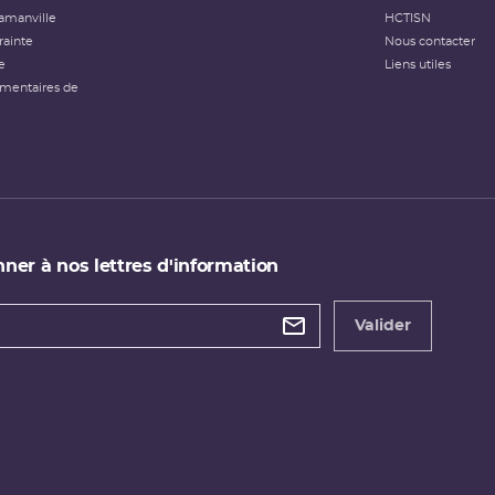
amanville
HCTISN
rainte
Nous contacter
e
Liens utiles
émentaires de
ner à nos lettres d'information
 de
etter
Valider
e