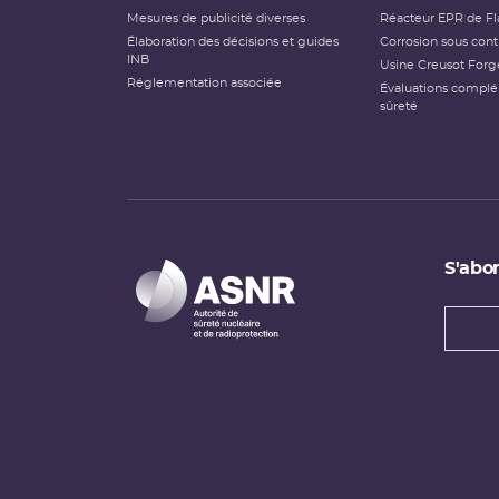
Mesures de publicité diverses
Réacteur EPR de Fl
Élaboration des décisions et guides
Corrosion sous cont
INB
Usine Creusot Forg
Réglementation associée
Évaluations compl
sûreté
S'abon
Types
newsl
Adress
e-
mail