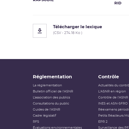
RAPSODIE
RID
Télécharger le lexique
(CSV - 274.18 Ko )
Réglementation
Contrôle
La réglementation
Actualités du contr
Bulletin officiel de l'ASNR
L'ASNR en région
L’association des publics
Contrôle de l'ASNR
Consultations du public
INES et ASN-SFRO
Guides de l'ASNR
Réexamens périod
Cadre législatif
Petits Réacteurs Mo
RFS
EPR 2
Évaluations environnementales
Surveillance des P