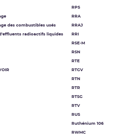
RPS
age
RRA
age des combustibles usés
RRAJ
d'effluents radioactifs liquides
RRI
RSE-M
RSN
RTE
VOIR
RTGV
RTN
RTR
RTSG
RTV
RUS
Ruthénium 106
RWMC