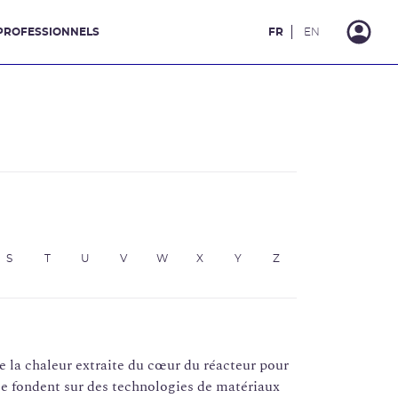
PROFESSIONNELS
FR
EN
S
T
U
V
W
X
Y
Z
de la chaleur extraite du cœur du réacteur pour
 se fondent sur des technologies de matériaux