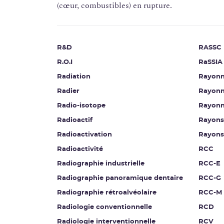
(cœur, combustibles) en rupture.
R&D
RASSC
R.O.I
RaSSIA
Radiation
Rayonn
Radier
Rayonn
Radio-isotope
Rayonn
Radioactif
Rayons
Radioactivation
Rayons
Radioactivité
RCC
Radiographie industrielle
RCC-E
Radiographie panoramique dentaire
RCC-G
Radiographie rétroalvéolaire
RCC-M
Radiologie conventionnelle
RCD
Radiologie interventionnelle
RCV