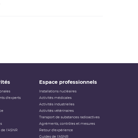
n
ités
Espace professionnels
ionales
Installations nucléaires
ts d'experts
Activités médicales
Activités industrielles
ce
Activités vétérinaires
Transport de substances radioactives
és
Agréments, contrôles et mesures
 de l'ASNR
Retour d'expérience
Guides de l'ASNR