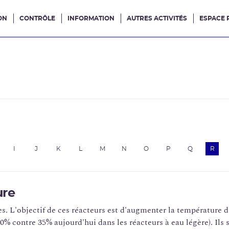
ON
CONTRÔLE
INFORMATION
AUTRES ACTIVITÉS
ESPACE 
e site
e
I
J
K
L
M
N
O
P
Q
R
ure
es. L'objectif de ces réacteurs est d'augmenter la température 
0% contre 35% aujourd'hui dans les réacteurs à eau légère). Ils