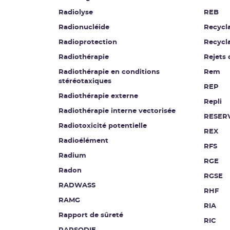
Radiolyse
REB
Radionucléide
Recycl
Radioprotection
Recycl
Radiothérapie
Rejets 
Radiothérapie en conditions
Rem
stéréotaxiques
REP
Radiothérapie externe
Repli
Radiothérapie interne vectorisée
RESER
Radiotoxicité potentielle
REX
Radioélément
RFS
Radium
RGE
Radon
RGSE
RADWASS
RHF
RAMG
RIA
Rapport de sûreté
RIC