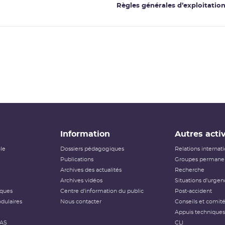
Règles générales d’exploitatio
Information
Autres activ
ôle
Dossiers pédagogiques
Relations internat
Publications
Groupes permanen
Archives des actualités
Recherche
Archives vidéos
Situations d'urgen
iques
Centre d'information du public
Post-accident
dulaires
Nous contacter
Conseils et comit
Appuis techniques
FAS
CLI