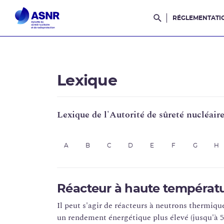
RÉGLEMENTATI
Rechercher dans l
Lexique
Lexique de l'Autorité de sûreté nucléair
A
B
C
D
E
F
G
H
Réacteur à haute températ
Il peut s'agir de réacteurs à neutrons thermiqu
un rendement énergétique plus élevé (jusqu'à 5