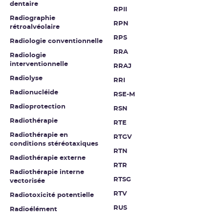
dentaire
RPII
Radiographie
RPN
rétroalvéolaire
RPS
Radiologie conventionnelle
RRA
Radiologie
interventionnelle
RRAJ
Radiolyse
RRI
Radionucléide
RSE-M
Radioprotection
RSN
Radiothérapie
RTE
Radiothérapie en
RTGV
conditions stéréotaxiques
RTN
Radiothérapie externe
RTR
Radiothérapie interne
RTSG
vectorisée
RTV
Radiotoxicité potentielle
RUS
Radioélément