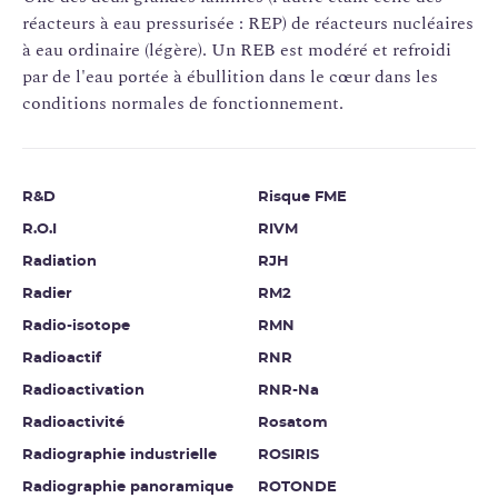
réacteurs à eau pressurisée : REP) de réacteurs nucléaires
à eau ordinaire (légère). Un REB est modéré et refroidi
par de l'eau portée à ébullition dans le cœur dans les
conditions normales de fonctionnement.
R&D
Risque FME
R.O.I
RIVM
Radiation
RJH
Radier
RM2
Radio-isotope
RMN
Radioactif
RNR
Radioactivation
RNR-Na
Radioactivité
Rosatom
Radiographie industrielle
ROSIRIS
Radiographie panoramique
ROTONDE