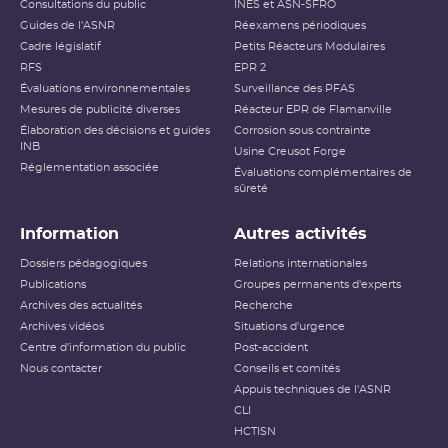
Consultations du public
INES et ASN-SFRO
Guides de l'ASNR
Réexamens périodiques
Cadre législatif
Petits Réacteurs Modulaires
RFS
EPR 2
Évaluations environnementales
Surveillance des PFAS
Mesures de publicité diverses
Réacteur EPR de Flamanville
Élaboration des décisions et guides
Corrosion sous contrainte
INB
Usine Creusot Forge
Réglementation associée
Évaluations complémentaires de
sûreté
Information
Autres activités
Dossiers pédagogiques
Relations internationales
Publications
Groupes permanents d'experts
Archives des actualités
Recherche
Archives vidéos
Situations d'urgence
Centre d'information du public
Post-accident
Nous contacter
Conseils et comités
Appuis techniques de l'ASNR
CLI
HCTISN