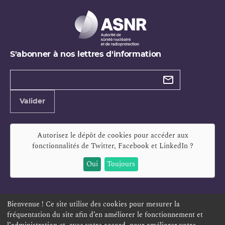
S'abonner à nos lettres d'information
Types de
newsletter
Adresse
Valider
e-
mail
Autorisez le dépôt de cookies pour accéder aux
fonctionnalités de
Twitter, Facebook et LinkedIn
?
Oui
Toujours
Bienvenue ! Ce site utilise des cookies pour mesurer la
fréquentation du site afin d’en améliorer le fonctionnement et
ESPACE PERSONNEL
OFFRES D'EMPLOI
SIGNALEMENT