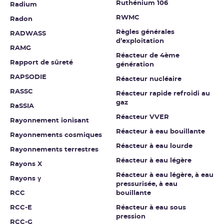
Ruthénium 106
Radium
RWMC
Radon
Règles générales
RADWASS
d’exploitation
RAMG
Réacteur de 4ème
Rapport de sûreté
génération
RAPSODIE
Réacteur nucléaire
RASSC
Réacteur rapide refroidi au
gaz
RaSSIA
Réacteur VVER
Rayonnement ionisant
Réacteur à eau bouillante
Rayonnements cosmiques
Réacteur à eau lourde
Rayonnements terrestres
Réacteur à eau légère
Rayons X
Réacteur à eau légère, à eau
Rayons γ
pressurisée, à eau
RCC
bouillante
RCC-E
Réacteur à eau sous
pression
RCC-G