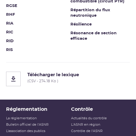
combustible (circuit PTR)
RGSE
Répartition du flux
RHF
neutronique
RIA
Résilience
RIC
Résonance de section
efficace
RID
RIS
Télécharger le lexique
(CSV - 274.18 Ko )
Réglementation
Contrôle
La réglementation
Actualités du contrôle
Bulletin officiel de l'ASNR
L'ASNR en région
L’association des publics
Contrôle de l'ASNR