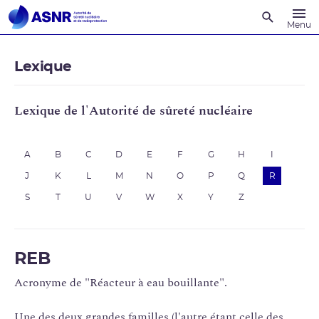
Recherche
Menu
Lexique
Lexique de l'Autorité de sûreté nucléaire
A
B
C
D
E
F
G
H
I
J
K
L
M
N
O
P
Q
R
S
T
U
V
W
X
Y
Z
REB
Acronyme de "Réacteur à eau bouillante".
Une des deux grandes familles (l'autre étant celle des