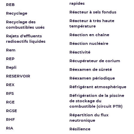
rapides
REB
Réacteur à sels fondus
Recyclage
Réacteur à très haute
Recyclage des
température
combustibles usés
Réaction en chaîne
Rejets d'effluents
radioactifs liquides
Réaction nucléaire
Rem
Réactivité
REP
Récupérateur de corium
Repli
Réexamen de sûreté
RESERVOIR
Réexamen périodique
REX
Réfrigérant atmosphérique
RFS
Réfrigération de la piscine
de stockage du
RGE
combustible (circuit PTR)
RGSE
Répartition du flux
RHF
neutronique
RIA
Résilience