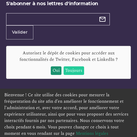
S'abonner à nos lettres d'information
Types de
newsletter
Adresse
Valider
e-
mail
Autorisez le dépôt de cookies pour accéder aux
fonctionnalités de
Twitter, Facebook et LinkedIn
?
Oui
Toujours
Bienvenue ! Ce site utilise des cookies pour mesurer la
fréquentation du site afin d’en améliorer le fonctionnement et
ESPACE PERSONNEL
OFFRES D'EMPLOI
SIGNALEMENT
l’administration et, avec votre accord, pour améliorer votre
TÉLÉSERVICES
PLAN DU SITE
LEXIQUE
expérience utilisateur, ainsi que pour vous proposer des services
ACCESSIBILITÉ
POLITIQUE DE CONFIDENTIALITÉ
interactifs fournis par nos partenaires. Nous conservons votre
choix pendant 6 mois. Vous pouvez changer ce choix à tout
MENTIONS LÉGALES
CONTACT
moment en vous rendant sur la page
Mentions légales