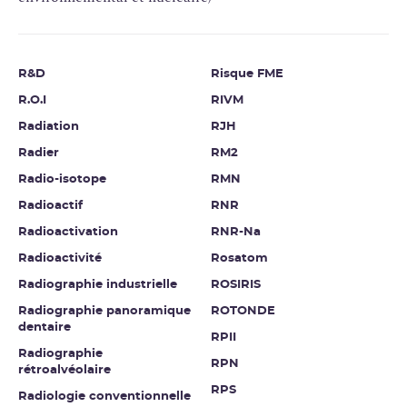
R&D
Risque FME
R.O.I
RIVM
Radiation
RJH
Radier
RM2
Radio-isotope
RMN
Radioactif
RNR
Radioactivation
RNR-Na
Radioactivité
Rosatom
Radiographie industrielle
ROSIRIS
Radiographie panoramique
ROTONDE
dentaire
RPII
Radiographie
RPN
rétroalvéolaire
RPS
Radiologie conventionnelle