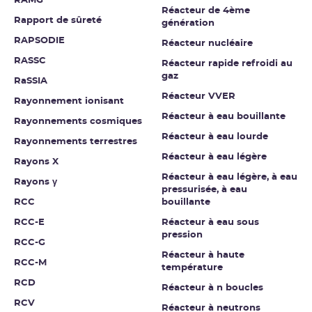
RAMG
Réacteur de 4ème
Rapport de sûreté
génération
RAPSODIE
Réacteur nucléaire
RASSC
Réacteur rapide refroidi au
gaz
RaSSIA
Réacteur VVER
Rayonnement ionisant
Réacteur à eau bouillante
Rayonnements cosmiques
Réacteur à eau lourde
Rayonnements terrestres
Réacteur à eau légère
Rayons X
Réacteur à eau légère, à eau
Rayons γ
pressurisée, à eau
RCC
bouillante
RCC-E
Réacteur à eau sous
pression
RCC-G
Réacteur à haute
RCC-M
température
RCD
Réacteur à n boucles
RCV
Réacteur à neutrons