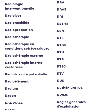
RRA
Radiologie
interventionnelle
RRAJ
Radiolyse
RRI
Radionucléide
RSE-M
Radioprotection
RSN
Radiothérapie
RTE
Radiothérapie en
RTGV
conditions stéréotaxiques
RTN
Radiothérapie externe
RTR
Radiothérapie interne
RTSG
vectorisée
RTV
Radiotoxicité potentielle
RUS
Radioélément
Ruthénium 106
Radium
RWMC
Radon
Règles générales
RADWASS
d’exploitation