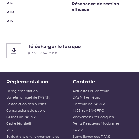
RIC
Résonance de section
efficace
RID
RIS
Télécharger le lexique
(CSV - 274.18 Ko )
Réglementation
Contrôle
La réglementation
Actualités du contrôle
Bulletin officiel de l'ASNR
L'ASNR en région
L’association des publics
Contrôle de l'ASNR
Consultations du public
INES et ASN-SFRO
Guides de l'ASNR
Réexamens périodiques
Cadre législatif
Petits Réacteurs Modulaires
RFS
EPR 2
Évaluations environnementales
Surveillance des PFAS