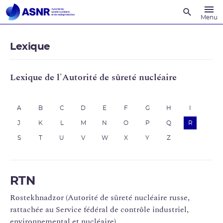
Recherche
Menu
Lexique
Lexique de l'Autorité de sûreté nucléaire
A
B
C
D
E
F
G
H
I
J
K
L
M
N
O
P
Q
R
S
T
U
V
W
X
Y
Z
RTN
Rostekhnadzor (Autorité de sûreté nucléaire russe,
rattachée au Service fédéral de contrôle industriel,
environnemental et nucléaire)