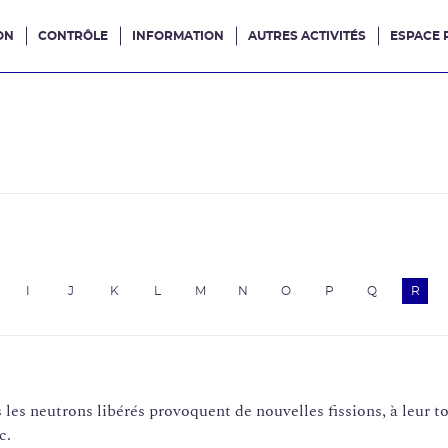
ON
CONTRÔLE
INFORMATION
AUTRES ACTIVITÉS
ESPACE 
e site
e
I
J
K
L
M
N
O
P
Q
R
 les neutrons libérés provoquent de nouvelles fissions, à leur t
c.