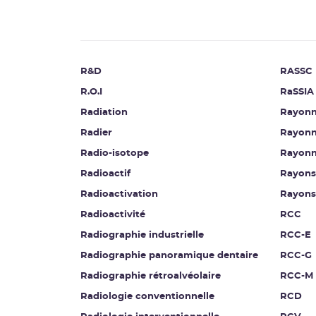
R&D
RASSC
R.O.I
RaSSIA
Radiation
Rayonn
Radier
Rayonn
Radio-isotope
Rayonn
Radioactif
Rayons
Radioactivation
Rayons
Radioactivité
RCC
Radiographie industrielle
RCC-E
Radiographie panoramique dentaire
RCC-G
Radiographie rétroalvéolaire
RCC-M
Radiologie conventionnelle
RCD