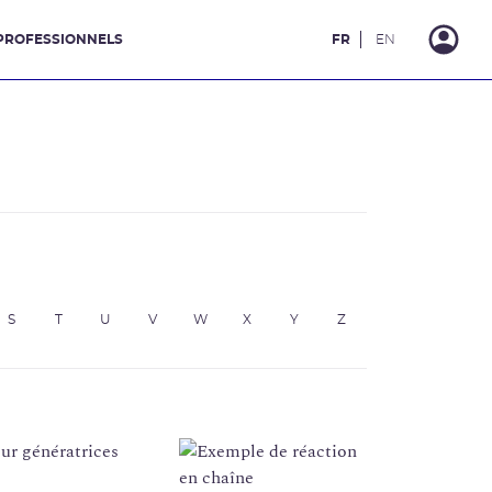
PROFESSIONNELS
FR
EN
S
T
U
V
W
X
Y
Z
our génératrices