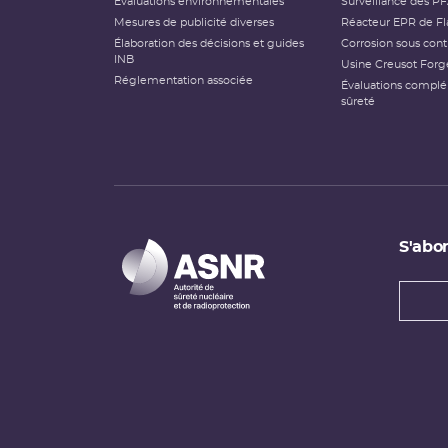
Évaluations environnementales
Surveillance des P
Mesures de publicité diverses
Réacteur EPR de Fl
Élaboration des décisions et guides
Corrosion sous cont
INB
Usine Creusot Forg
Réglementation associée
Évaluations compl
sûreté
S'abon
Types
newsl
Adress
e-
mail