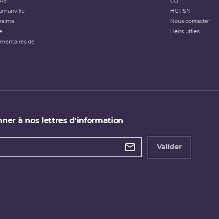
FAS
CLI
amanville
HCTISN
rainte
Nous contacter
e
Liens utiles
émentaires de
ner à nos lettres d'information
 de
etter
Valider
e