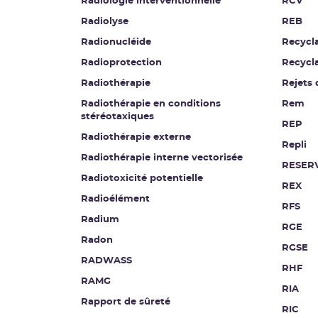
Radiologie interventionnelle
RCV
Radiolyse
REB
Radionucléide
Recycl
Radioprotection
Recycl
Radiothérapie
Rejets 
Radiothérapie en conditions
Rem
stéréotaxiques
REP
Radiothérapie externe
Repli
Radiothérapie interne vectorisée
RESER
Radiotoxicité potentielle
REX
Radioélément
RFS
Radium
RGE
Radon
RGSE
RADWASS
RHF
RAMG
RIA
Rapport de sûreté
RIC