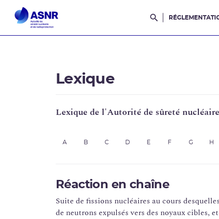
RÉGLEMENTATI
Rechercher dans l
Lexique
Lexique de l'Autorité de sûreté nucléair
A
B
C
D
E
F
G
H
Réaction en chaîne
Suite de fissions nucléaires au cours desquelles
de neutrons expulsés vers des noyaux cibles, et