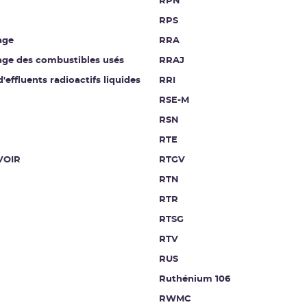
RPN
RPS
age
RRA
age des combustibles usés
RRAJ
d'effluents radioactifs liquides
RRI
RSE-M
RSN
RTE
VOIR
RTGV
RTN
RTR
RTSG
RTV
RUS
Ruthénium 106
RWMC