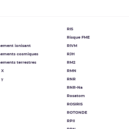
RIS
Risque FME
ement ionisant
RIVM
ements cosmiques
RJH
ements terrestres
RM2
 X
RMN
 γ
RNR
RNR-Na
Rosatom
ROSIRIS
ROTONDE
RPII