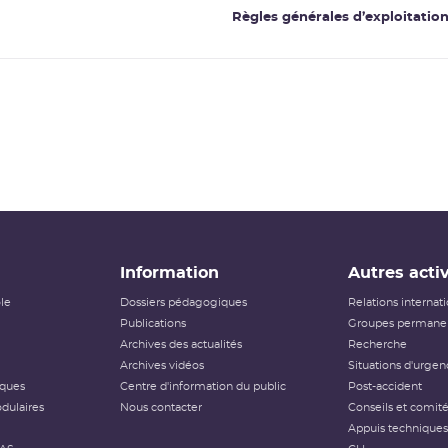
Règles générales d’exploitatio
Information
Autres activ
ôle
Dossiers pédagogiques
Relations internat
Publications
Groupes permanen
Archives des actualités
Recherche
Archives vidéos
Situations d'urgen
iques
Centre d'information du public
Post-accident
dulaires
Nous contacter
Conseils et comit
Appuis techniques