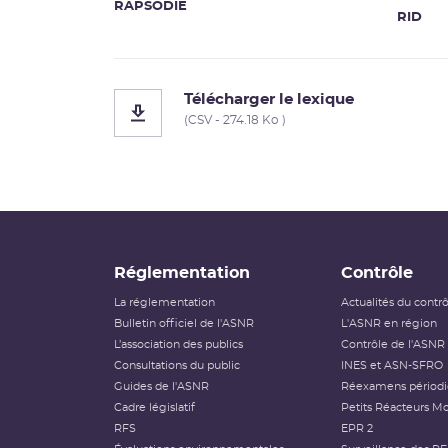
RAPSODIE
RID
Télécharger le lexique
(CSV - 274.18 Ko )
Réglementation
Contrôle
La réglementation
Actualités du contr
Bulletin officiel de l'ASNR
L'ASNR en région
L’association des publics
Contrôle de l'ASNR
Consultations du public
INES et ASN-SFRO
Guides de l'ASNR
Réexamens périod
Cadre législatif
Petits Réacteurs Mo
RFS
EPR 2