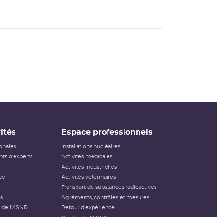
n
ités
Espace professionnels
ionales
Installations nucléaires
ts d'experts
Activités médicales
Activités industrielles
ce
Activités vétérinaires
Transport de substances radioactives
és
Agréments, contrôles et mesures
 de l'ASNR
Retour d'expérience