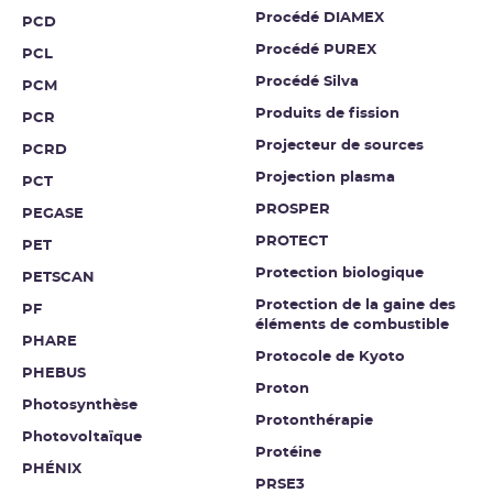
Procédé DIAMEX
PCD
Procédé PUREX
PCL
Procédé Silva
PCM
Produits de fission
PCR
Projecteur de sources
PCRD
Projection plasma
PCT
PROSPER
PEGASE
PROTECT
PET
Protection biologique
PETSCAN
Protection de la gaine des
PF
éléments de combustible
PHARE
Protocole de Kyoto
PHEBUS
Proton
Photosynthèse
Protonthérapie
Photovoltaïque
Protéine
PHÉNIX
PRSE3