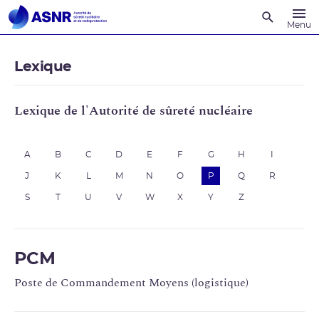
Recherche
Menu
Lexique
Lexique de l'Autorité de sûreté nucléaire
A
B
C
D
E
F
G
H
I
J
K
L
M
N
O
P
Q
R
S
T
U
V
W
X
Y
Z
PCM
Poste de Commandement Moyens (logistique)