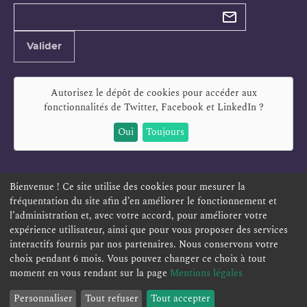
Types de
newsletter
Adresse
Valider
e-
mail
Autorisez le dépôt de cookies pour accéder aux
fonctionnalités de
Twitter, Facebook et LinkedIn
?
Oui
Toujours
Bienvenue ! Ce site utilise des cookies pour mesurer la
fréquentation du site afin d’en améliorer le fonctionnement et
ESPACE PERSONNEL
OFFRES D'EMPLOI
SIGNALEMENT
l’administration et, avec votre accord, pour améliorer votre
TÉLÉSERVICES
PLAN DU SITE
LEXIQUE
expérience utilisateur, ainsi que pour vous proposer des services
ACCESSIBILITÉ
POLITIQUE DE CONFIDENTIALITÉ
interactifs fournis par nos partenaires. Nous conservons votre
choix pendant 6 mois. Vous pouvez changer ce choix à tout
MENTIONS LÉGALES
CONTACT
moment en vous rendant sur la page
Mentions légales
Personnaliser
Tout refuser
Tout accepter