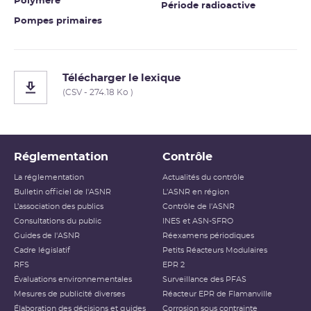
Polymère
Période radioactive
Pompes primaires
Télécharger le lexique
(CSV - 274.18 Ko )
Réglementation
Contrôle
La réglementation
Actualités du contrôle
Bulletin officiel de l'ASNR
L'ASNR en région
L’association des publics
Contrôle de l'ASNR
Consultations du public
INES et ASN-SFRO
Guides de l'ASNR
Réexamens périodiques
Cadre législatif
Petits Réacteurs Modulaires
RFS
EPR 2
Évaluations environnementales
Surveillance des PFAS
Mesures de publicité diverses
Réacteur EPR de Flamanville
Élaboration des décisions et guides
Corrosion sous contrainte