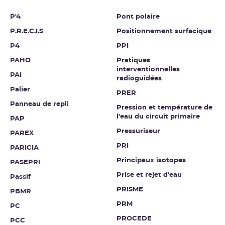
P'4
Pont polaire
P.R.E.C.I.S
Positionnement surfacique
P4
PPI
PAHO
Pratiques
interventionnelles
PAI
radioguidées
Palier
PRER
Panneau de repli
Pression et température de
l'eau du circuit primaire
PAP
Pressuriseur
PAREX
PRI
PARICIA
Principaux isotopes
PASEPRI
Prise et rejet d'eau
Passif
PRISME
PBMR
PRM
PC
PROCEDE
PCC