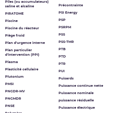
Piles (ou accumulateurs)
Précontrainte
saline et alcaline
PSI Energy
PIRATOME
PSP
Piscine
PSRPM
Piscine du réacteur
PSS
Piège froid
PSS-TMR
Plan d'urgence interne
PTB
Plan particulier
d'intervention (PPI)
PTD
Plasma
PTR
Plasticité cellulaire
PUI
Plutonium
Puisards
PMSI
Puissance continue nette
PNGDR-MV
Puissance nominale
PNGMDR
puissance résiduelle
PNSE
Puissance électrique