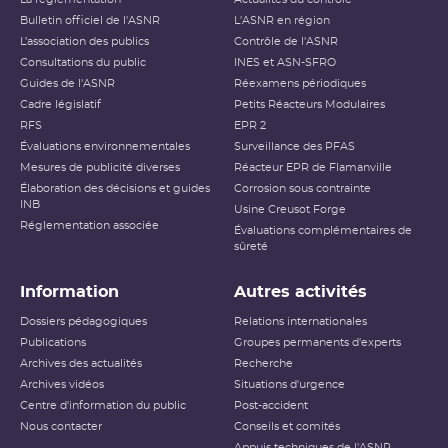
Bulletin officiel de l'ASNR
L'ASNR en région
L’association des publics
Contrôle de l'ASNR
Consultations du public
INES et ASN-SFRO
Guides de l'ASNR
Réexamens périodiques
Cadre législatif
Petits Réacteurs Modulaires
RFS
EPR 2
Évaluations environnementales
Surveillance des PFAS
Mesures de publicité diverses
Réacteur EPR de Flamanville
Élaboration des décisions et guides
Corrosion sous contrainte
INB
Usine Creusot Forge
Réglementation associée
Évaluations complémentaires de
sûreté
Information
Autres activités
Dossiers pédagogiques
Relations internationales
Publications
Groupes permanents d'experts
Archives des actualités
Recherche
Archives vidéos
Situations d'urgence
Centre d'information du public
Post-accident
Nous contacter
Conseils et comités
Appuis techniques de l'ASNR