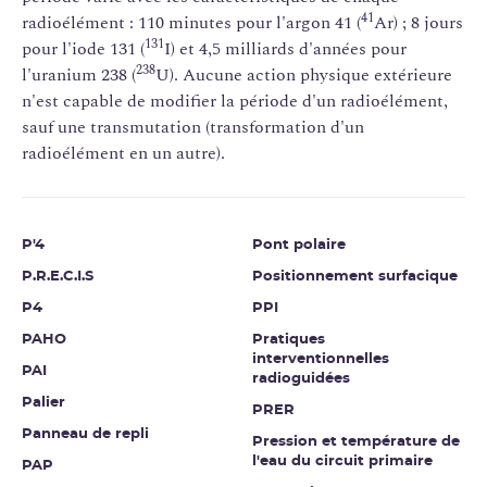
41
radioélément : 110 minutes pour l'argon 41 (
Ar) ; 8 jours
131
pour l'iode 131 (
I) et 4,5 milliards d'années pour
238
l'uranium 238 (
U). Aucune action physique extérieure
n'est capable de modifier la période d'un radioélément,
sauf une transmutation (transformation d'un
radioélément en un autre).
P'4
Pont polaire
P.R.E.C.I.S
Positionnement surfacique
P4
PPI
PAHO
Pratiques
interventionnelles
PAI
radioguidées
Palier
PRER
Panneau de repli
Pression et température de
l'eau du circuit primaire
PAP