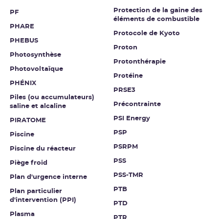
Protection de la gaine des
PF
éléments de combustible
PHARE
Protocole de Kyoto
PHEBUS
Proton
Photosynthèse
Protonthérapie
Photovoltaïque
Protéine
PHÉNIX
PRSE3
Piles (ou accumulateurs)
Précontrainte
saline et alcaline
PSI Energy
PIRATOME
PSP
Piscine
PSRPM
Piscine du réacteur
PSS
Piège froid
PSS-TMR
Plan d'urgence interne
PTB
Plan particulier
d'intervention (PPI)
PTD
Plasma
PTR