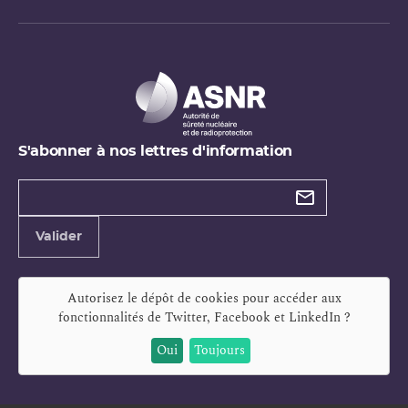
S'abonner à nos lettres d'information
Types de
newsletter
Adresse
Valider
e-
mail
Autorisez le dépôt de cookies pour accéder aux
fonctionnalités de
Twitter, Facebook et LinkedIn
?
Oui
Toujours