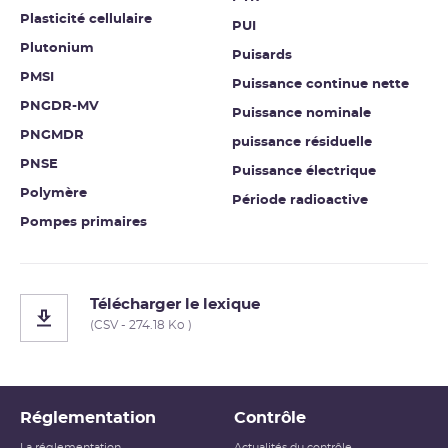
Plasticité cellulaire
PUI
Plutonium
Puisards
PMSI
Puissance continue nette
PNGDR-MV
Puissance nominale
PNGMDR
puissance résiduelle
PNSE
Puissance électrique
Polymère
Période radioactive
Pompes primaires
Télécharger le lexique
(CSV - 274.18 Ko )
Réglementation
Contrôle
La réglementation
Actualités du contrôle