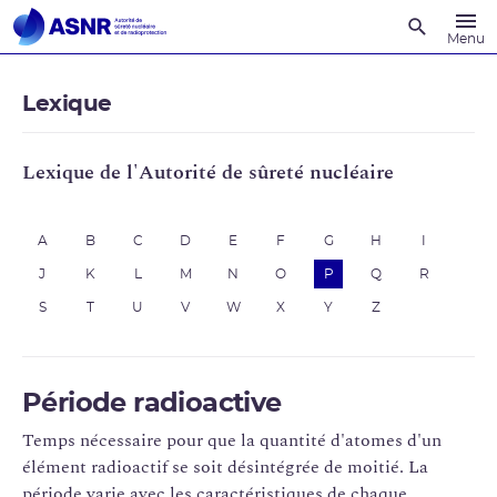
Recherche
Menu
Lexique
Lexique de l'Autorité de sûreté nucléaire
A
B
C
D
E
F
G
H
I
J
K
L
M
N
O
P
Q
R
S
T
U
V
W
X
Y
Z
Période radioactive
Temps nécessaire pour que la quantité d'atomes d'un
élément radioactif se soit désintégrée de moitié. La
période varie avec les caractéristiques de chaque